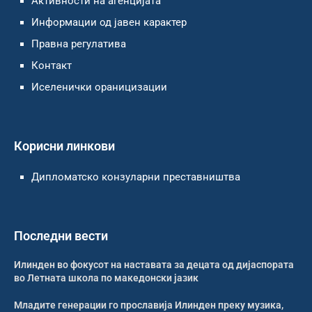
Активности на агенцијата
Информации од јавен карактер
Правна регулатива
Контакт
Иселенички ораницизации
Корисни линкови
Дипломатско конзуларни преставништва
Последни вести
Илинден во фокусот на наставата за децата од дијаспората
во Летната школа по македонски јазик
Младите генерации го прославија Илинден преку музика,