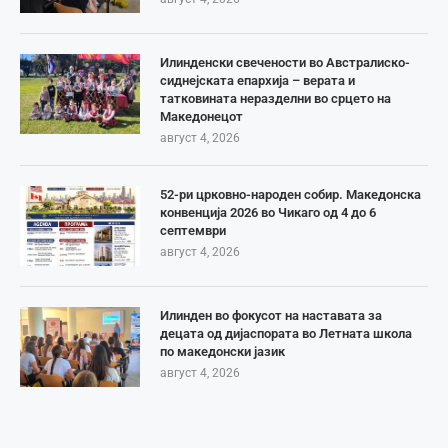
Илинденски свечености во Австралиско-
сиднејската епархија – верата и
татковината неразделни во срцето на
Македонецот
август 4, 2026
52-ри црковно-народен собир. Македонска
конвенција 2026 во Чикаго од 4 до 6
септември
август 4, 2026
Илинден во фокусот на наставата за
децата од дијаспората во Летната школа
по македонски јазик
август 4, 2026