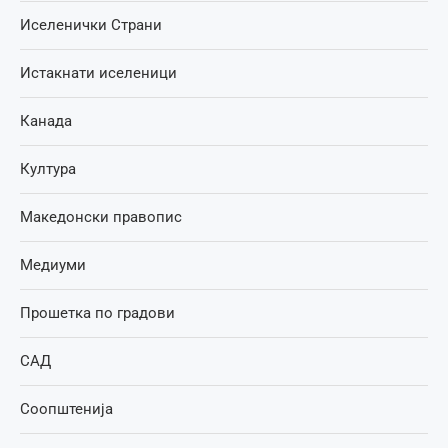
Иселенички Страни
Истакнати иселеници
Канада
Култура
Македонски правопис
Медиуми
Прошетка по градови
САД
Соопштенија