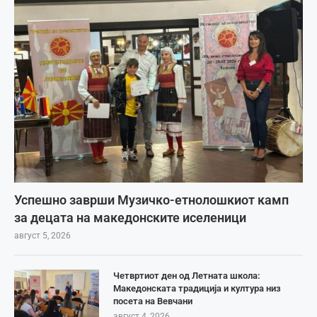
Успешно заврши Музичко-етнолошкиот камп
за децата на македонските иселеници
август 5, 2026
Четвртиот ден од Летната школа:
Македонската традиција и култура низ
посета на Вевчани
август 4, 2026