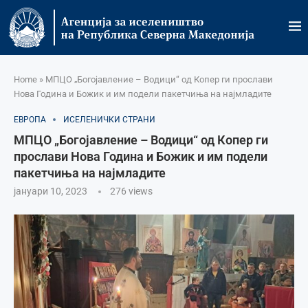
Home
»
МПЦО „Богојавление – Водици“ од Копер ги прослави
Нова Година и Божик и им подели пакетчиња на најмладите
ЕВРОПА
ИСЕЛЕНИЧКИ СТРАНИ
МПЦО „Богојавление – Водици“ од Копер ги
прослави Нова Година и Божик и им подели
пакетчиња на најмладите
јануари 10, 2023
276
views