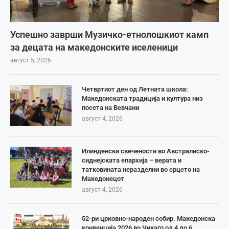
Успешно заврши Музичко-етнолошкиот камп
за децата на македонските иселеници
август 5, 2026
Четвртиот ден од Летната школа:
Македонската традиција и култура низ
посета на Вевчани
август 4, 2026
Илинденски свечености во Австралиско-
сиднејската епархија – верата и
татковината неразделни во срцето на
Македонецот
август 4, 2026
52-ри црковно-народен собир. Македонска
конвенција 2026 во Чикаго од 4 до 6