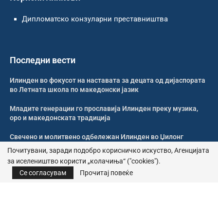
Дипломатско конзуларни преставништва
Последни вести
Илинден во фокусот на наставата за децата од дијаспората
во Летната школа по македонски јазик
Младите генерации го прославија Илинден преку музика,
оро и македонската традиција
Свечено и молитвено одбележан Илинден во Џилонг
Почитувани, заради подобро корисничко искуство, Агенцијата
Свечено одбележан Илинден во црквата „Св. Петка“ во
за иселеништво користи „колачиња“ ("cookies").
Рокдејл
Се согласувам
Прочитај повеќе
© 2026 – Сите права се задржани | Агенција за иселеништво
Почитика за приватност
|
Политика за колачиња