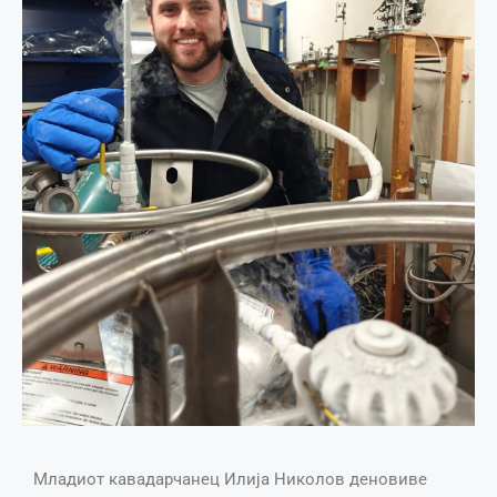
Младиот кавадарчанец Илија Николов деновиве