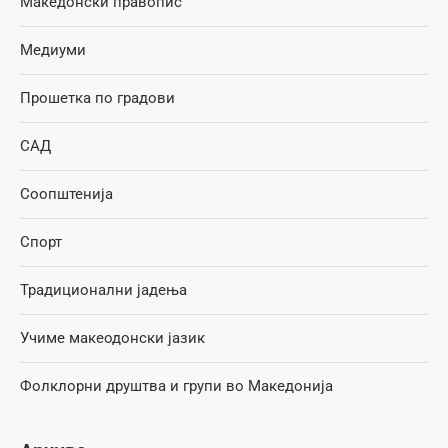
Македонски правопис
Медиуми
Прошетка по градови
САД
Соопштенија
Спорт
Традиционални јадења
Учиме макеодонски јазик
Фолклорни друштва и групи во Македонија