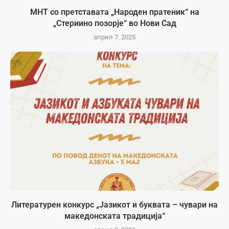
МНТ со претставата „Народен пратеник“ на
„Стериино позорје“ во Нови Сад
април 7, 2025
Литературен конкурс „Јазикот и буквата – чувари на
македонската традиција“