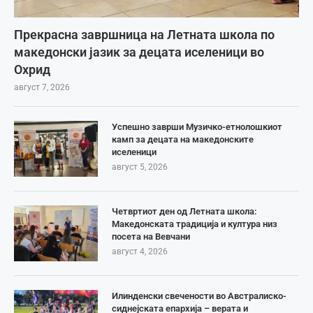
Прекрасна завршница на Летната школа по
македонски јазик за децата иселеници во
Охрид
август 7, 2026
Успешно заврши Музичко-етнолошкиот
камп за децата на македонските
иселеници
август 5, 2026
Четвртиот ден од Летната школа:
Македонската традиција и култура низ
посета на Вевчани
август 4, 2026
Илинденски свечености во Австралиско-
сиднејската епархија – верата и