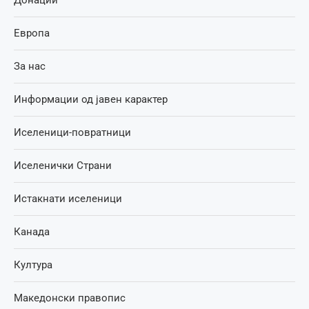
Донации
Европа
За нас
Информации од јавен карактер
Иселеници-повратници
Иселенички Страни
Истакнати иселеници
Канада
Култура
Македонски правопис