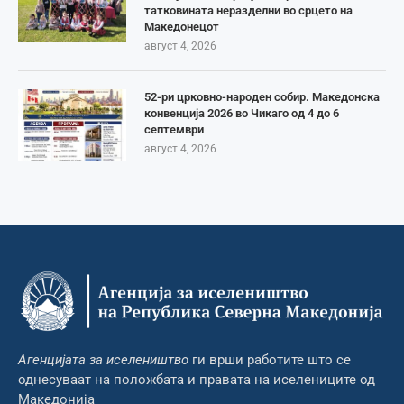
татковината неразделни во срцето на
Македонецот
август 4, 2026
52-ри црковно-народен собир. Македонска
конвенција 2026 во Чикаго од 4 до 6
септември
август 4, 2026
Агенцијата за иселеништво
ги врши работите што се
однесуваат на положбата и правата на иселениците од
Македонија