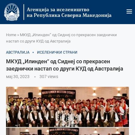
Home
»
МКУД „Илинден“ од Сиднеј со прекрасен заеднички
настап со други КУД од Австралија
АВСТРАЛИЈА
ИСЕЛЕНИЧКИ СТРАНИ
МКУД „Илинден“ од Сиднеј со прекрасен
заеднички настап со други КУД од Австралија
мај 30, 2023
307
views