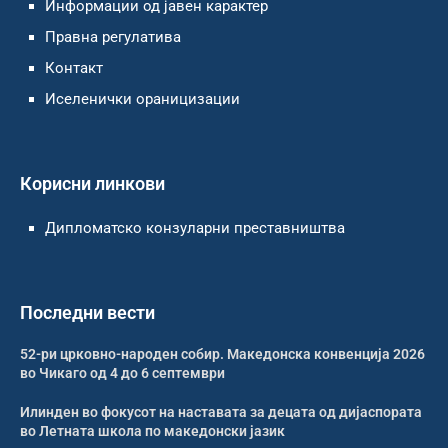
Информации од јавен карактер
Правна регулатива
Контакт
Иселенички ораницизации
Корисни линкови
Дипломатско конзуларни преставништва
Последни вести
52-ри црковно-народен собир. Македонска конвенција 2026
во Чикаго од 4 до 6 септември
Илинден во фокусот на наставата за децата од дијаспората
во Летната школа по македонски јазик