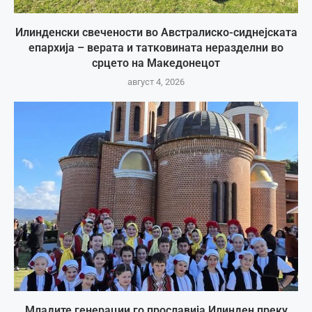
Илинденски свечености во Австралиско-сиднејската
епархија – верата и татковината неразделни во
срцето на Македонецот
август 4, 2026
Младите генерации го прославија Илинден преку