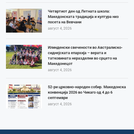
Четвртиот ден од Летната школа:
Македонската традиција и култура низ
посета на Вевчани
август 4, 2026
Илинденски свечености во Австралиско-
сиднејската епархија – верата и
татковината неразделни во срцето на
Македонецот
август 4, 2026
52-ри црковно-народен собир. Македонска
конвенција 2026 во Чикаго од 4 до 6
септември
август 4, 2026