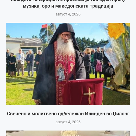
музика, оро и македонската традиција
август 4, 2026
Свечено и молитвено одбележан Илинден во Џилонг
август 4, 2026