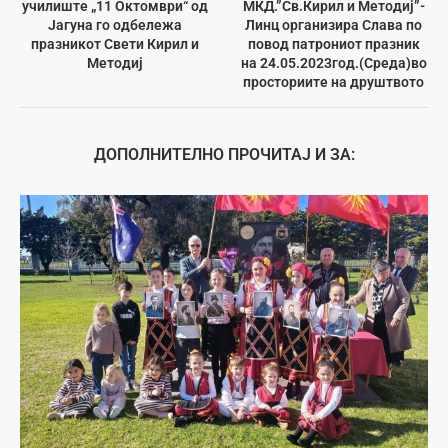
училиште „11 Октомври“ од
МКД.”Св.Кирил и Методиј”-
Јагуна го одбележа
Линц организира Слава по
празникот Свети Кирил и
повод патрониот празник
Методиј
на 24.05.2023год.(Среда)во
просториите на друштвото
ДОПОЛНИТЕЛНО ПРОЧИТАЈ И ЗА: