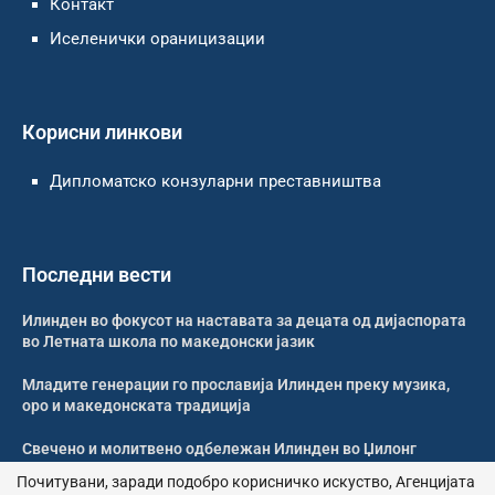
Контакт
Иселенички ораницизации
Корисни линкови
Дипломатско конзуларни преставништва
Последни вести
Илинден во фокусот на наставата за децата од дијаспората
во Летната школа по македонски јазик
Младите генерации го прославија Илинден преку музика,
оро и македонската традиција
Свечено и молитвено одбележан Илинден во Џилонг
Почитувани, заради подобро корисничко искуство, Агенцијата
Свечено одбележан Илинден во црквата „Св. Петка“ во