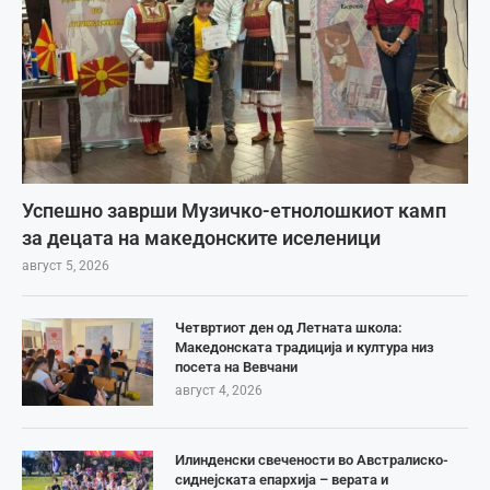
Успешно заврши Музичко-етнолошкиот камп
за децата на македонските иселеници
август 5, 2026
Четвртиот ден од Летната школа:
Македонската традиција и култура низ
посета на Вевчани
август 4, 2026
Илинденски свечености во Австралиско-
сиднејската епархија – верата и