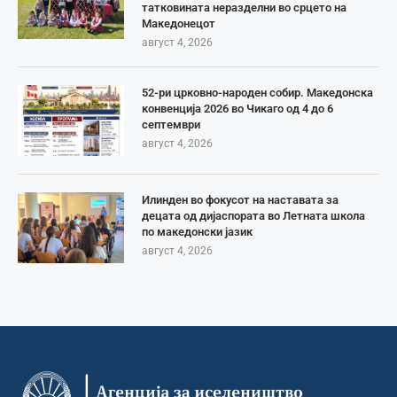
татковината неразделни во срцето на
Македонецот
август 4, 2026
52-ри црковно-народен собир. Македонска
конвенција 2026 во Чикаго од 4 до 6
септември
август 4, 2026
Илинден во фокусот на наставата за
децата од дијаспората во Летната школа
по македонски јазик
август 4, 2026