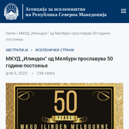
Home
»
МКУД „Илинден“ од Мелбурн прославува 50 години
постоење
АВСТРАЛИЈА
ИСЕЛЕНИЧКИ СТРАНИ
МКУД „Илинден“ од Мелбурн прославува 50
години постоење
јули 3, 2023
236
views