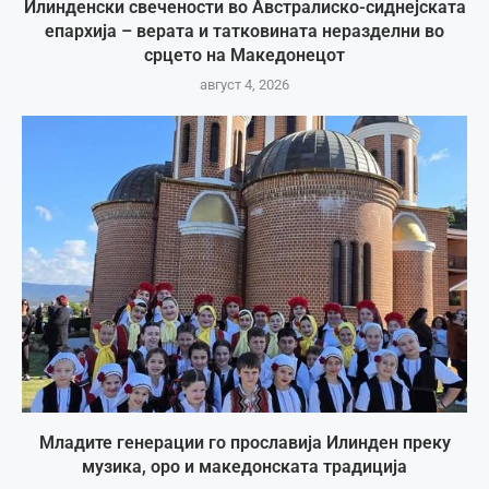
Илинденски свечености во Австралиско-сиднејската
епархија – верата и татковината неразделни во
срцето на Македонецот
август 4, 2026
Младите генерации го прославија Илинден преку
музика, оро и македонската традиција