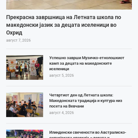
Прекрасна завршница на Летната школа по
македонски јазик за децата иселеници во
Охрид
август 7, 2026
Успешно заврши Музичко-етнолошкиот
камп за децата на македонските
иселеници
август 5, 2026
Четвртиот ден од Летната школа:
Македонската традиција и култура низ
посета на Вевчани
август 4, 2026
Илинденски свечености во Австралиско-
сиднејската епархија – верата и