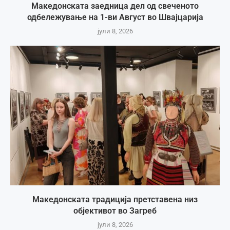
Македонската заедница дел од свеченото
одбележување на 1-ви Август во Швајцарија
јули 8, 2026
Македонската традиција претставена низ
објективот во Загреб
јули 8, 2026