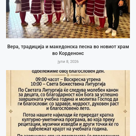
Вера, традиција и македонска песна во новиот храм
во Корденонс
јули 8, 2026