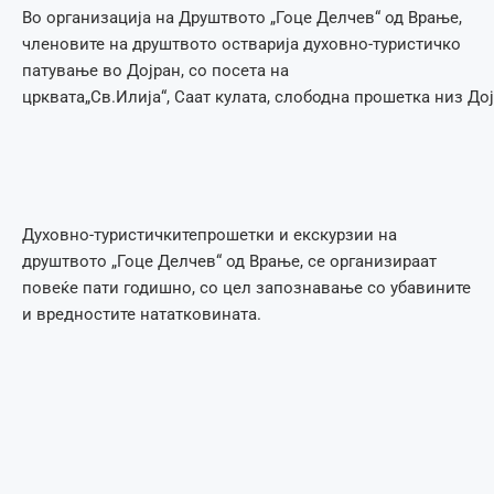
Во организација на Друштвото „Гоце Делчев“ од Врање,
членовите на друштвото остварија духовно-туристичко
патување во Дојран, со посета на
црквата
„
Св.Илија
“
, Саат кулата, слободна прошетка низ До
Духовно-туристичкитепрошетки и екскурзии на
друштвото „Гоце Делчев“ од Врање, се организираат
повеќе пати годишно, со цел запознавање со убавините
и вредностите нататковината.