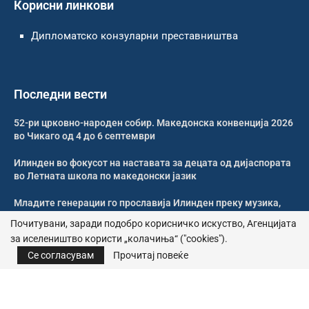
Корисни линкови
Дипломатско конзуларни преставништва
Последни вести
52-ри црковно-народен собир. Македонска конвенција 2026
во Чикаго од 4 до 6 септември
Илинден во фокусот на наставата за децата од дијаспората
во Летната школа по македонски јазик
Младите генерации го прославија Илинден преку музика,
оро и македонската традиција
Почитувани, заради подобро корисничко искуство, Агенцијата
за иселеништво користи „колачиња“ ("cookies").
Свечено и молитвено одбележан Илинден во Џилонг
Се согласувам
Прочитај повеќе
© 2026 – Сите права се задржани | Агенција за иселеништво
Почитика за приватност
|
Политика за колачиња