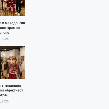
ја и македонска
виот храм во
енонс
8, 2026
та традиција
низ објективот
агреб
8, 2026