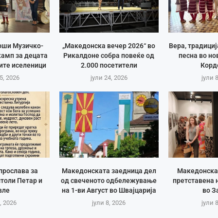
рши Музичко-
„Македонска вечер 2026“ во
Вера, традици
амп за децата
Рикалдоне собра повеќе од
песна во но
ите иселеници
2.000 посетители
Корд
5, 2026
јули 24, 2026
јули 
прослава за
Македонската заедница дел
Македонска
толи Петар и
од свеченото одбележување
претставена 
вле
на 1-ви Август во Швајцарија
во З
, 2026
јули 8, 2026
јули 