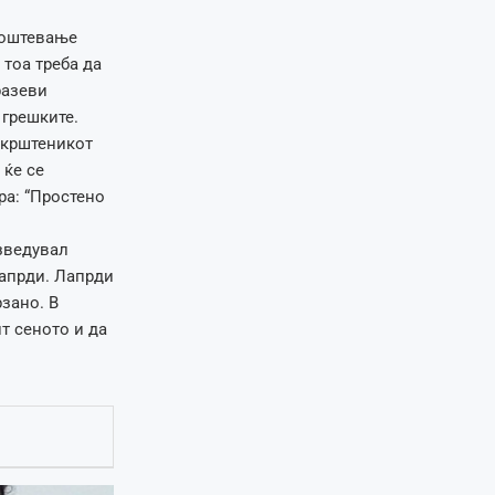
роштевање
 тоа треба да
разеви
 грешките.
 крштеникот
 ќе се
ра: “Простено
зведувал
лапрди. Лапрди
рзано. В
ит сеното и да