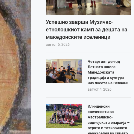
Успешно заврши Музичко-
етнолошкиот камп за децата на
македонските иселеници
август 5, 2026
Четвртиот ден од
Летната школа:
Македонската
традиција и култура
низ посета на Вевчани
август 4, 2026
Илинденски
свечености во
Австралиско-
сиднејската епархија –
верата и татковината
неразделни во срцето