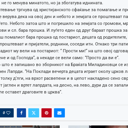
не го менува минатото, но ја збогатува иднината.
штевање тргнува од христијанското сфаќање за помагање и п
е верува дека на овој ден и небото и земјата се проштеваат па
уѓето. Небото затоа што и погрешило на земјата со громови, м
ви и сл. бара прошка. И луѓето еден од друг бараат прошка за
ш помалиот бара прошка од постариот, децата од родителите,
 проштеваат и пријатели, роднини, соседи итн. Откако три пати
диот му вели на постариот: “ Прости ми!“ на што овој одгова
ене и од Господа“, а некаде се вели само: “Просто да ви е“.
о што е запишано во зборникот на Браќата Миладиновци се и
чен Лапрди. “На Поклади вечерта децата играет околу црков 
 толку д’лги, на врхот расвепени и в цепот накладено сено св
 јаглен и вртет лапрдата, на десно, на лево, дури да се запал
ле оставет драговите в црква“.
0