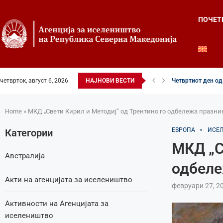
ПОЧЕТ
Четвртиот ден од 
четврток, август 6, 2026
НАЈНОВИ ВЕСТИ
Илинденски свечен
52-ри црковно-на
Илинден во фокусо
Младите генераци
Свечено и молит
Свечено одбележа
Свечено одбележа
Во Охрид отворена
Home
»
МКД „Свети Кирил и Методиј“ од Трентино го одбележа празни
ЕВРОПА
ИСЕ
Категории
МКД „С
Австралија
одбеле
Акти на агенцијата за иселеништво
февруари 27, 2
Активности на Агенцијата за
иселеништво