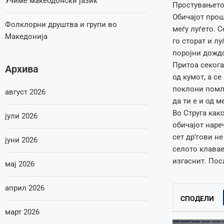
Учиме макеодонски јазик
Простувањето 
Обичајот про
Фолклорни друштва и групи во
меѓу луѓето. С
Македонија
го сторат и л
поројни дождо
Притоа секога
Архива
од кумот, а се
поклони помла
август 2026
да ти е и од м
Во Струга как
јули 2026
обичајот наре
сет др’гови не
јуни 2026
селото клавает
изгаснит. Пос
мај 2026
април 2026
СПОДЕЛИ
март 2026