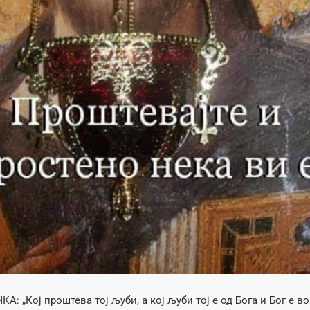
: „Кој проштева тој љуби, а кој љуби тој е од Бога и Бог е во