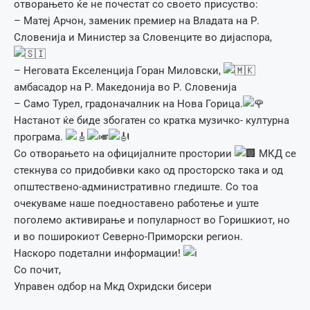
отворањето ќе не почестат со своето присуство:
– Матеј Арчон, заменик премиер на Владата на Р.
Словенија и Министер за Словенците во дијаспора,
– Неговата Екселенција Горан Миловски,
амбасадор на Р. Македонија во Р. Словенија
– Само Турел, градоначалник на Нова Горица.
Настанот ќе биде збогатен со кратка музичко- културна
програма.
Со отворањето на официјалните простории
МКД се
стекнува со придобивки како од просторско така и од
општествено-административно гледиште. Со тоа
очекуваме наше поедноставено работење и уште
поголемо активирање и популарност во Горишкиот, но
и во поширокиот Северно-Приморски регион.
Наскоро подетални информации!
Со почит,
Управен одбор на Мкд Охридски бисери