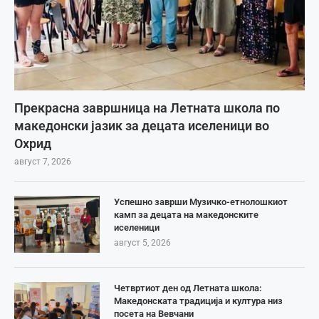
Прекрасна завршница на Летната школа по
македонски јазик за децата иселеници во
Охрид
август 7, 2026
Успешно заврши Музичко-етнолошкиот
камп за децата на македонските
иселеници
август 5, 2026
Четвртиот ден од Летната школа:
Македонската традиција и култура низ
посета на Вевчани