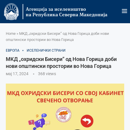
Home
»
МКД „охридски Бисери” од Нова Горица доби нови
општински простории во Нова Горица
ЕВРОПА
ИСЕЛЕНИЧКИ СТРАНИ
МКД „охридски Бисери” од Нова Горица доби
нови општински простории во Нова Горица
мај 17, 2024
368
views