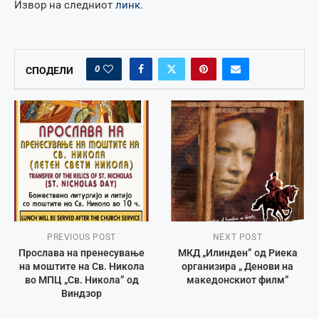
Извор на следниот
линк.
0
СПОДЕЛИ
PREVIOUS POST
NEXT POST
Прослава на пренесување
МКД „Илинден” од Риека
на моштите на Св. Никола
организира „ Денови на
во МПЦ „Св. Никола” од
македонскиот филм”
Виндзор