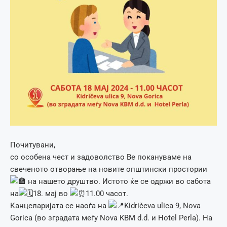
Почитувани,
со особена чест и задоволство Ве покануваме на
свеченото отворање на новите општински простории
на нашето друштво. Истото ќе се одржи во сабота
на
18. мај во
11.00 часот.
Канцеларијата се наоѓа на
Kidričeva ulica 9, Nova
Gorica (во зградата меѓу Nova KBM d.d. и Hotel Perla). На