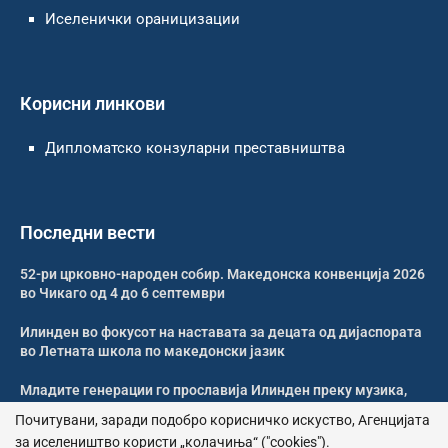
Иселенички ораницизации
Корисни линкови
Дипломатско конзуларни преставништва
Последни вести
52-ри црковно-народен собир. Македонска конвенција 2026
во Чикаго од 4 до 6 септември
Илинден во фокусот на наставата за децата од дијаспората
во Летната школа по македонски јазик
Младите генерации го прославија Илинден преку музика,
оро и македонската традиција
Почитувани, заради подобро корисничко искуство, Агенцијата
за иселеништво користи „колачиња“ ("cookies").
Свечено и молитвено одбележан Илинден во Џилонг