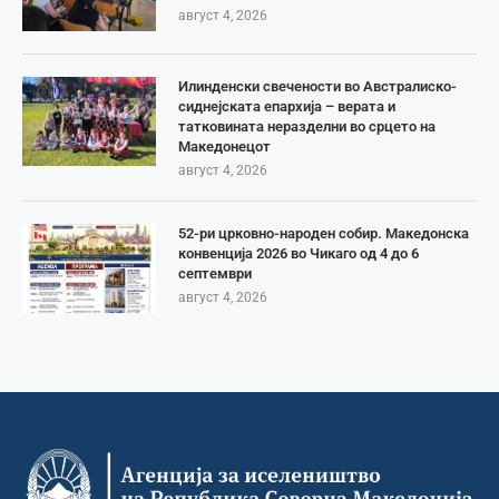
август 4, 2026
Илинденски свечености во Австралиско-
сиднејската епархија – верата и
татковината неразделни во срцето на
Македонецот
август 4, 2026
52-ри црковно-народен собир. Македонска
конвенција 2026 во Чикаго од 4 до 6
септември
август 4, 2026