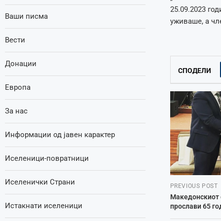
25.09.2023 го
Ваши писма
уживаше, а чл
Вести
Донации
СПОДЕЛИ
Европа
За нас
Информации од јавен карактер
Иселеници-повратници
Иселенички Страни
PREVIOUS POST
Македонскиот 
Истакнати иселеници
прослави 65 г