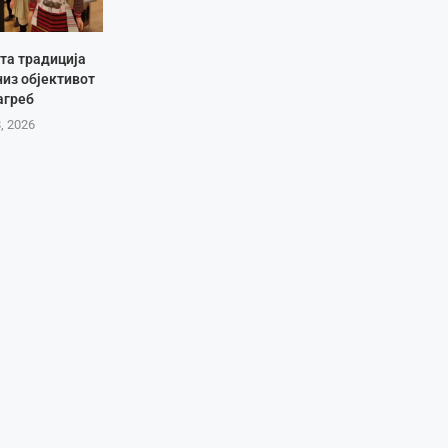
та традиција
низ објективот
агреб
8, 2026