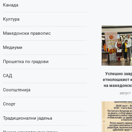
Канада
Култура
Македонски правопис
Медиуми
Прошетка по градови
Успешно зав
САД
етнолошкиот к
на македонск
Соопштенија
август 
Спорт
Традиционални јадења