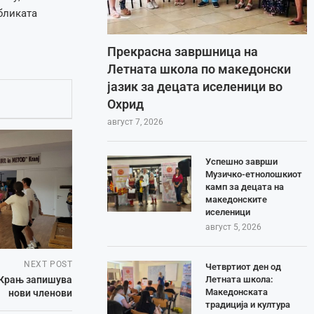
бликата
Прекрасна завршница на
Летната школа по македонски
јазик за децата иселеници во
Охрид
август 7, 2026
Успешно заврши
Музичко-етнолошкиот
камп за децата на
македонските
иселеници
август 5, 2026
NEXT POST
Четвртиот ден од
Летната школа:
 Крањ запишува
Македонската
нови членови
традиција и култура