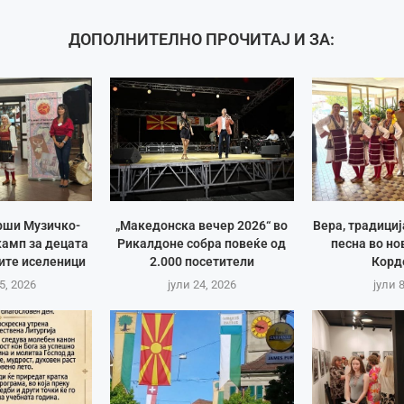
ДОПОЛНИТЕЛНО ПРОЧИТАЈ И ЗА:
рши Музичко-
„Македонска вечер 2026“ во
Вера, традици
амп за децата
Рикалдоне собра повеќе од
песна во но
ите иселеници
2.000 посетители
Корд
5, 2026
јули 24, 2026
јули 