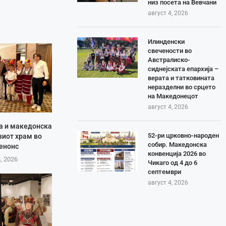
низ посета на Вевчани
август 4, 2026
Илинденски
свечености во
Австралиско-
сиднејската епархија –
верата и татковината
неразделни во срцето
на Македонецот
август 4, 2026
ја и македонска
52-ри црковно-народен
виот храм во
собир. Македонска
енонс
конвенција 2026 во
8, 2026
Чикаго од 4 до 6
септември
август 4, 2026