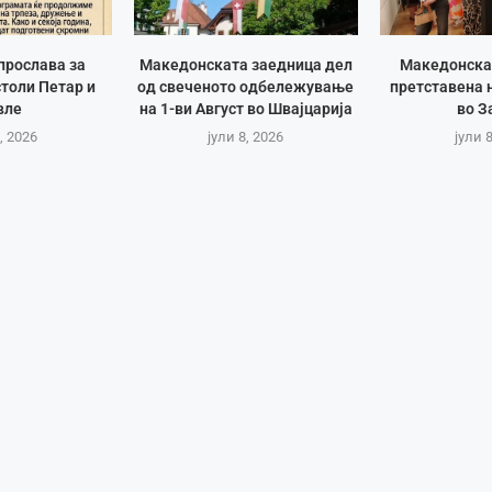
прослава за
Македонската заедница дел
Македонска
толи Петар и
од свеченото одбележување
претставена 
вле
на 1-ви Август во Швајцарија
во З
, 2026
јули 8, 2026
јули 