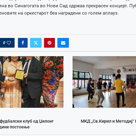
дина во Синагогата во Нови Сад одржаа прекрасен концерт. Пу
еновите на оркестарот беа наградени со голем аплауз.
0
фудбалски клуб од Џилонг
МКД „Св.Кирил и Методиј“
одини постоење