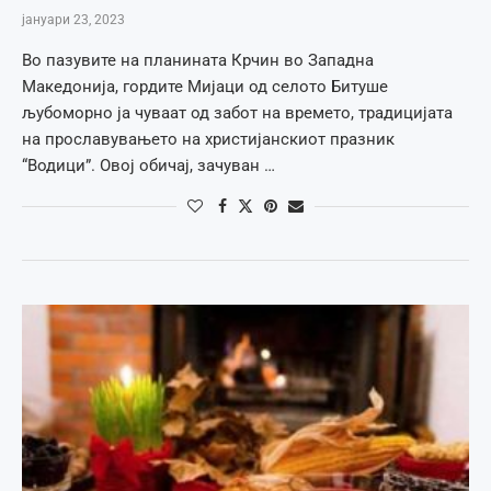
јануари 23, 2023
Во пазувите на планината Крчин во Западна
Македонија, гордите Мијаци од селото Битуше
љубоморно ја чуваат од забот на времето, традицијата
на прославувањето на христијанскиот празник
“Водици”. Овој обичај, зачуван …