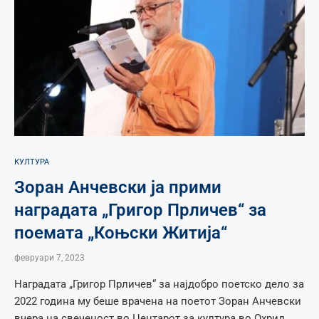
КУЛТУРА
Зоран Анчевски ја прими
наградата „Григор Прличев“ за
поемата „Коњски Житија“
февруари 7, 2023
Наградата „Григор Прличев“ за најдобро поетско дело за
2022 година му беше врачена на поетот Зоран Анчевски
вчера на свеченост во Центарот за култура во Охрид.