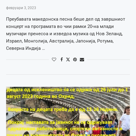
февруари 3, 2023
Преубавата македонска песна беше дел од завршниот
концерт на програмата во чии рамки 20-на млади
музичари пренесоа и изведоа музика од Нов Зеланд,
Израел, Монголија, Австралија, Јапонија, Ротума,
Северна Индија …