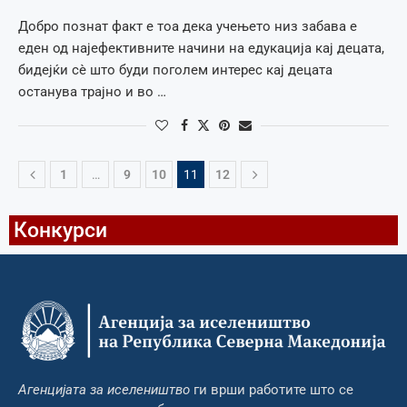
Добро познат факт е тоа дека учењето низ забава е
еден од најефективните начини на едукација кај децата,
бидејќи сè што буди поголем интерес кај децата
останува трајно и во …
1
…
9
10
11
12
Конкурси
Агенцијата за иселеништво
ги врши работите што се