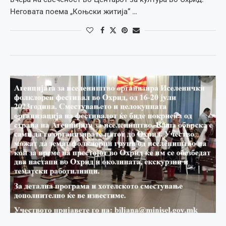
Неговата поема „Коњски житија“ …