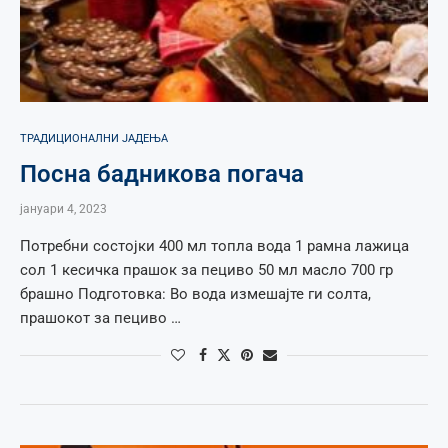
ТРАДИЦИОНАЛНИ ЈАДЕЊА
Посна бадникова погача
јануари 4, 2023
Потребни состојки 400 мл топла вода 1 рамна лажица
сол 1 кесичка прашок за пециво 50 мл масло 700 гр
брашно Подготовка: Во вода измешајте ги солта,
прашокот за пециво …