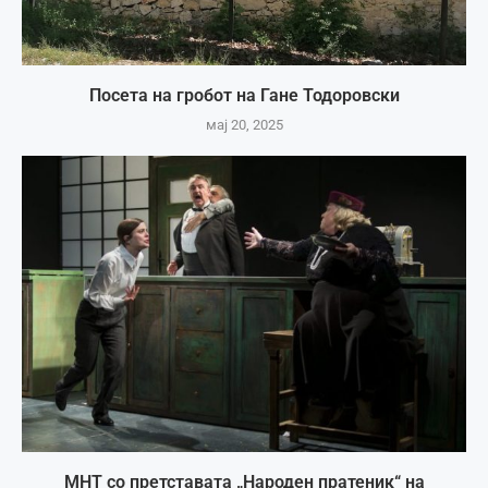
Посета на гробот на Гане Тодоровски
мај 20, 2025
МНТ со претставата „Народен пратеник“ на