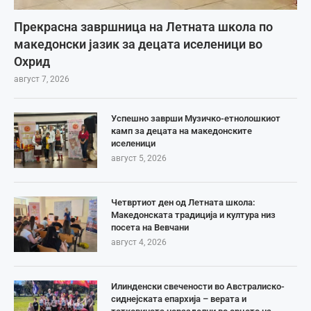
Прекрасна завршница на Летната школа по
македонски јазик за децата иселеници во
Охрид
август 7, 2026
Успешно заврши Музичко-етнолошкиот
камп за децата на македонските
иселеници
август 5, 2026
Четвртиот ден од Летната школа:
Македонската традиција и култура низ
посета на Вевчани
август 4, 2026
Илинденски свечености во Австралиско-
сиднејската епархија – верата и