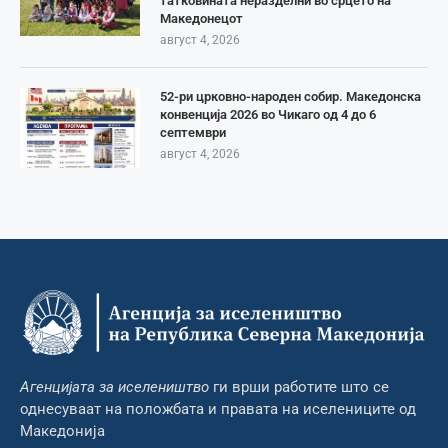
татковината неразделни во срцето на
Македонецот
август 4, 2026
52-ри црковно-народен собир. Македонска
конвенција 2026 во Чикаго од 4 до 6
септември
август 4, 2026
Агенцијата за иселеништво
ги врши работите што се
однесуваат на положбата и правата на иселениците од
Македонија