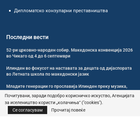
Дипломатско конзуларни преставништва
Последни вести
52-ри црковно-народен собир. Македонска конвенција 2026
во Чикаго од 4 до 6 септември
Илинден во фокусот на наставата за децата од дијаспората
во Летната школа по македонски јазик
Младите генерации го прославија Илинден преку музика,
оро и македонската традиција
Почитувани, заради подобро корисничко искуство, Агенцијата
за иселеништво користи „колачиња“ ("cookies").
Свечено и молитвено одбележан Илинден во Џилонг
Се согласувам
Прочитај повеќе
© 2026 – Сите права се задржани | Агенција за иселеништво
Почитика за приватност
|
Политика за колачиња