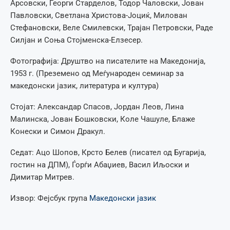
Арсовски, Георги Старделов, Тодор Чаловски, Јован
Павловски, Светлана Христова-Јоциќ, Милован
Стефановски, Веле Смилевски, Трајан Петровски, Раде
Силјан и Соња Стојменска-Елзесер.
Фотографија: Друштво на писателите на Македонија,
1953 г. (Преземено од Меѓународен семинар за
македонски јазик, литература и култура)
Стојат: Александар Спасов, Јордан Леов, Лина
Малинска, Јован Бошковски, Коле Чашуле, Блаже
Конески и Симон Дракул.
Седат: Ацо Шопов, Крсто Белев (писател од Бугарија,
гостин на ДПМ), Ѓорѓи Абаџиев, Васил Иљоски и
Димитар Митрев.
Извор: Фејсбук група
Македонски јазик