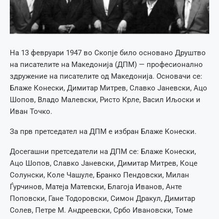
На 13 февруари 1947 во Скопје било основано Друштво
на писателите на Македонија (ДПМ) — професионално
здружение на писателите од Македонија. Основачи се:
Блаже Конески, Димитар Митрев, Славко Јаневски, Ацо
Шопов, Владо Малевски, Ристо Крле, Васил Иљоски и
Иван Точко.
За прв претседател на ДПМ е избран Блаже Конески.
Досегашни претседатели на ДПМ се: Блаже Конески,
Ацо Шопов, Славко Јаневски, Димитар Митрев, Коце
Солунски, Коле Чашуле, Бранко Пендовски, Милан
Ѓурчинов, Матеја Матевски, Благоја Иванов, Анте
Поповски, Гане Тодоровски, Симон Дракул, Димитар
Солев, Петре М. Андреевски, Србо Ивановски, Томе