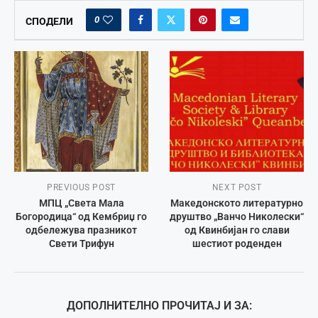
0
СПОДЕЛИ
PREVIOUS POST
NEXT POST
МПЦ „Света Мала
Македонското литературно
Богородица“ од Кембриџ го
друштво „Ванчо Николески“
одбележува празникот
од Квинбијан го слави
Свети Трифун
шестиот роденден
ДОПОЛНИТЕЛНО ПРОЧИТАЈ И ЗА: