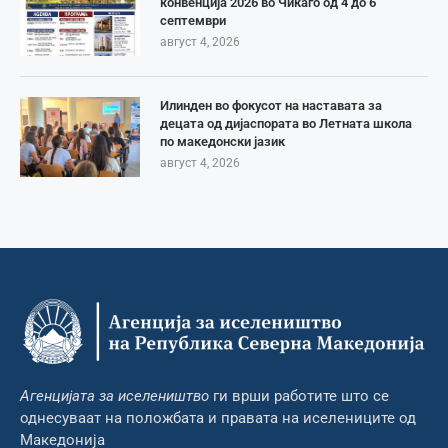
конвенција 2026 во Чикаго од 4 до 6
септември
август 4, 2026
Илинден во фокусот на наставата за
децата од дијаспората во Летната школа
по македонски јазик
август 4, 2026
Агенцијата за иселеништво
ги врши работите што се
однесуваат на положбата и правата на иселениците од
Македонија