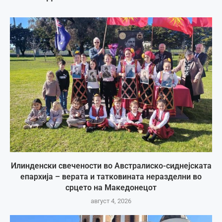
Илинденски свечености во Австралиско-сиднејската
епархија – верата и татковината неразделни во
срцето на Македонецот
август 4, 2026