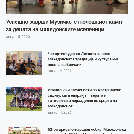
Успешно заврши Музичко-етнолошкиот камп
за децата на македонските иселеници
август 5, 2026
Четвртиот ден од Летната школа:
Македонската традиција и култура низ
посета на Вевчани
август 4, 2026
Илинденски свечености во Австралиско-
сиднејската епархија – верата и
татковината неразделни во срцето на
Македонецот
август 4, 2026
52-ри црковно-народен собир. Македонска