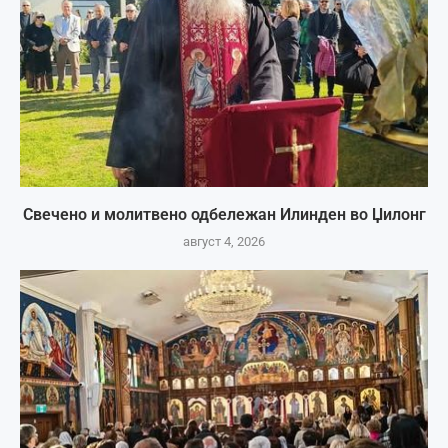
Свечено и молитвено одбележан Илинден во Џилонг
август 4, 2026