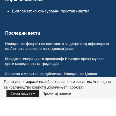
Дипломатско конзуларни преставништва
Последни вести
Илинден во фокусот на наставата за децата од дијаспората
во Летната школа по македонски јазик
Младите генерации го прославија Илинден преку музика,
оро и македонската традиција
Свечено и молитвено одбележан Илинден во Џилонг
Почитувани, заради подобро корисничко искуство, Агенцијата
Свечено одбележан Илинден во црквата „Св. Петка“ во
за иселеништво користи „колачиња“ ("cookies").
Рокдејл
Се согласувам
Прочитај повеќе
© 2026 – Сите права се задржани | Агенција за иселеништво
Почитика за приватност
|
Политика за колачиња