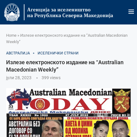
Home
»
Излезе електронското издание на “Australian Macedonian
Weekly”
АВСТРАЛИЈА
ИСЕЛЕНИЧКИ СТРАНИ
Излезе електронското издание на “Australian
Macedonian Weekly”
јули 28, 2023
399
views