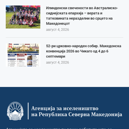
Илинденски свечености во Австралиско-
сиднејската епархија – верата и
татковината неразделни во срцето на
Македонецот
август 4, 2026
52-ри црковно-народен собир. Македонска
конвенција 2026 во Чикаго од 4 до 6
септември
август 4, 2026