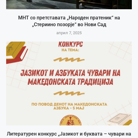
МНТ со претставата „Народен пратеник“ на
„Стериино позорје“ во Нови Сад
април 7, 2025
Литературен конкурс „Јазикот и буквата – чувари на