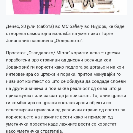
Денес, 20 јули (сабота) во
MC Gallery
во Њујорк, ќе биде
отворена самостојна изложба на уметникот Ѓорѓе
Јовановиќ насловена „Огледалото”.
Проектот „Огледалото/ Мirror” користи дела – цртежи
изработени врз страници од дневни весници кои
Јовановиќ ги користи како подлога за цртање и на кои
интервенира со цртежи и пораки, притоа менувајќи го
нивниот контекст со што се обидува да создаде слоеви
на други значења и поинаква реалност од онаа што ја
прикажуваат или сакаат да ја прикажат. Тој овие цртежи
ги комбинира со цртани и колажирани објекти со
селектирани приказни од различни страни од светот за
користењето на лажните вести како и примери од
уметнички проекти каде лажните вести се користат
како уметничка стратегија.