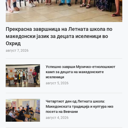
Прекрасна завршница на Летната школа по
македонски јазик за децата иселеници во
Охрид
август 7, 2026
Успешно заврши Музичко-етнолошкиот
камп за децата на македонските
иселеници
август 5, 2026
Четвртиот ден од Летната школа:
Македонската традиција и култура низ
посета на Вевчани
август 4, 2026