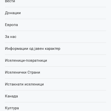
Вести
Донации
Европа
За нас
Информации од јавен карактер
Иселеници-повратници
Иселенички Страни
Истакнати иселеници
Канада
Култура