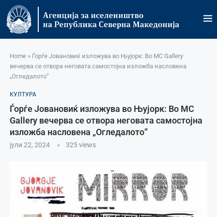
Home
»
Ѓорѓе Јовановиќ изложува во Њујорк: Во MC Gallery
вечерва се отвора неговата самостојна изложба насловена
„Огледалото”
КУЛТУРА
Ѓорѓе Јовановиќ изложува во Њујорк: Во MC
Gallery вечерва се отвора неговата самостојна
изложба насловена „Огледалото”
јули 22, 2024
325
views