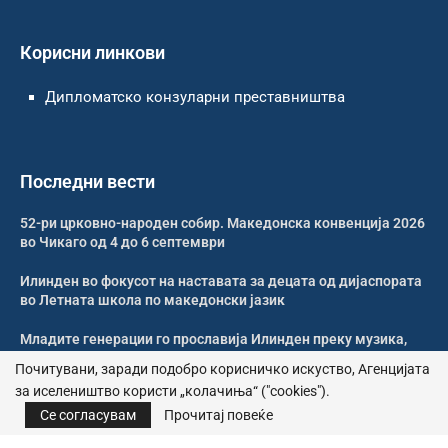
Корисни линкови
Дипломатско конзуларни преставништва
Последни вести
52-ри црковно-народен собир. Македонска конвенција 2026
во Чикаго од 4 до 6 септември
Илинден во фокусот на наставата за децата од дијаспората
во Летната школа по македонски јазик
Младите генерации го прославија Илинден преку музика,
оро и македонската традиција
Почитувани, заради подобро корисничко искуство, Агенцијата
за иселеништво користи „колачиња“ ("cookies").
Свечено и молитвено одбележан Илинден во Џилонг
Се согласувам
Прочитај повеќе