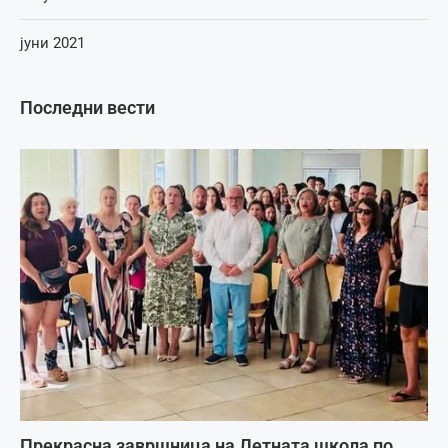
јуни 2021
Последни вести
Прекрасна завршница на Летната школа по