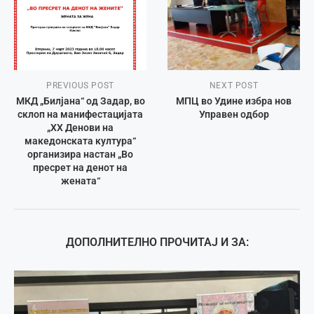
PREVIOUS POST
NEXT POST
МКД „Билјана“ од Задар, во
МПЦ во Удине избра нов
склоп на манифестацијата
Управен одбор
„XX Денови на
македонската култура“
организира настан „Во
пресрет на денот на
жената“
ДОПОЛНИТЕЛНО ПРОЧИТАЈ И ЗА: