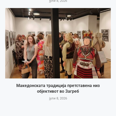
јули 8, 2026
Македонската традиција претставена низ
објективот во Загреб
јули 8, 2026