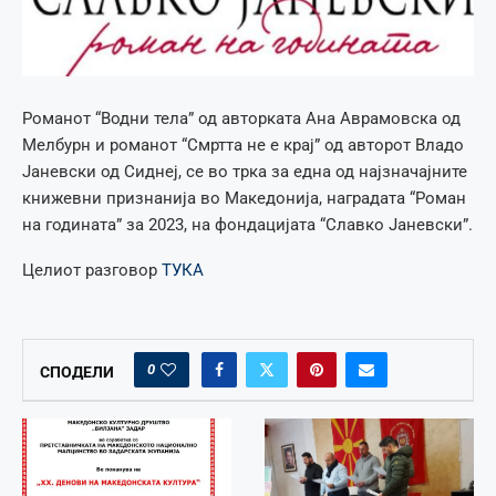
Романот “Водни тела” од авторката Ана Аврамовска од
Мелбурн и романот “Смртта не е крај” од авторот Владо
Јаневски од Сиднеј, се во трка за една од најзначајните
книжевни признанија во Македонија, наградата “Роман
на годината” за 2023, на фондацијата “Славко Јаневски”.
Целиот разговор
ТУКА
0
СПОДЕЛИ