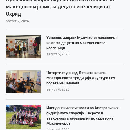
македонски јазик за децата иселеници во
Охрид
август 7, 2026
Успешно заврши Музичко-етнолошкиот
камп за децата на македонските
иселеници
август 5, 2026
Четвртиот ден од Летната школа:
Македонската традиција и култура низ
посета на Вевчани
август 4, 2026
Илинденски свечености во Австралиско-
сиднејската епархија – верата и
татковината неразделни во срцето на
Македонецот
август 4, 2026