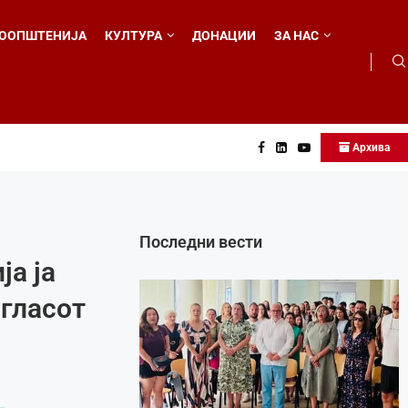
ООПШТЕНИЈА
КУЛТУРА
ДОНАЦИИ
ЗА НАС
Архива
о...
Последни вести
а ја
 гласот