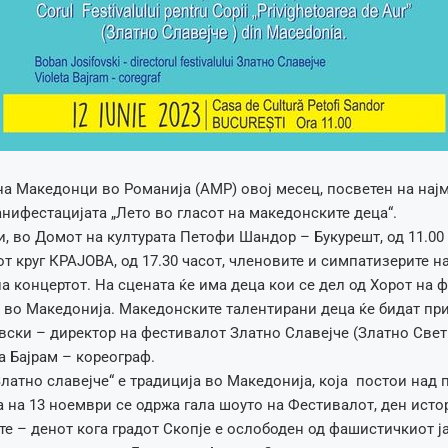
а Македонци во Романија (АМР) овој месец, посветен на најма
нифестацијата „Лето во гласот на македонските деца“.
ни, во Домот на културата Петофи Шандор – Букурешт, од 11.00 
от круг КРАЈОВА, од 17.30 часот, членовите и симпатизерите 
на концертот. На сцената ќе има деца кои се дел од Хорот на 
“ во Македонија. Македонските талентирани деца ќе бидат пр
ски – директор на фестивалот Златно Славејче (Златно Све
а Бајрам – кореограф.
латно славејче“ е традиција во Македонија, која постои над 
а на 13 ноември се одржа гала шоуто на Фестивалот, ден ист
е – денот кога градот Скопје е ослободен од фашистичкиот ј