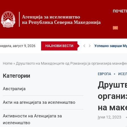
ПОЧЕТ
недела, август 9, 2026
НАЈНОВИ ВЕСТИ
Успешно заврши Му
Четвртиот ден од Ле
Илинденски свеченос
52-ри црковно-наро
Илинден во фокусот 
Младите генерации 
Свечено и молитве
Свечено одбележан 
Свечено одбележан 
Home
»
Друштвото на Македонците од Романија ја организира манифес
ЕВРОПА
ИСЕ
Категории
Друштв
Австралија
органи
Акти на агенцијата за иселеништво
на мак
Активности на Агенцијата за
јуни 12, 2023
иселеништво