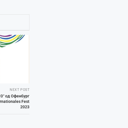
NEXT POST
93“ од Офенбург
rnationales Fest
2023