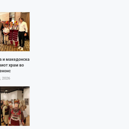
ја и македонска
виот храм во
енонс
8, 2026