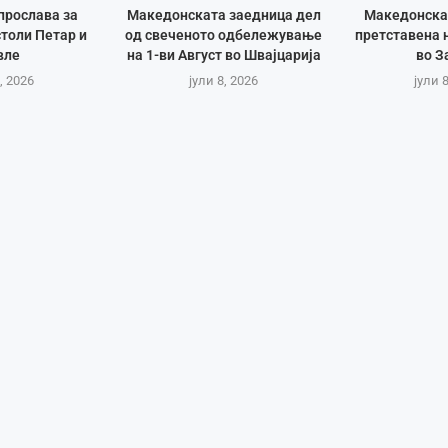
прослава за
Македонската заедница дел
Македонска
толи Петар и
од свеченото одбележување
претставена 
вле
на 1-ви Август во Швајцарија
во З
, 2026
јули 8, 2026
јули 