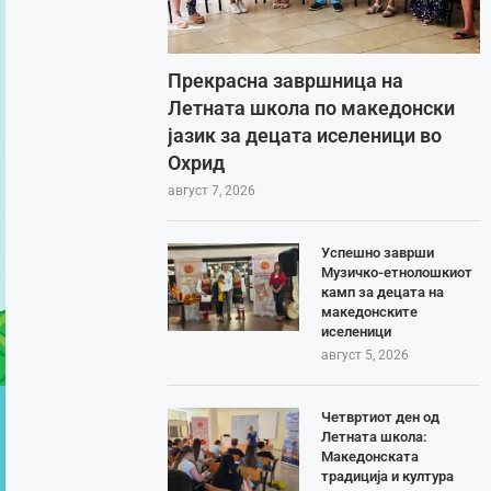
Прекрасна завршница на
Летната школа по македонски
јазик за децата иселеници во
Охрид
август 7, 2026
Успешно заврши
Музичко-етнолошкиот
камп за децата на
македонските
иселеници
август 5, 2026
Четвртиот ден од
Летната школа:
Македонската
традиција и култура