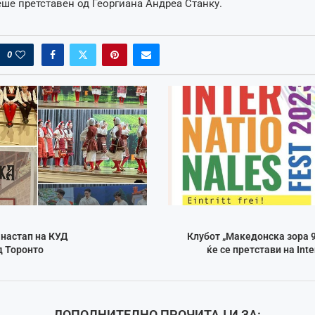
ше претставен од Георгиана Андреа Станку.
0
 настап на КУД
Клубот „Македонска зора 
д Торонто
ќе се претстави на Inte
ДОПОЛНИТЕЛНО ПРОЧИТАЈ И ЗА: