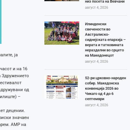
низ посета на Вевчани
август 4, 2026
Илинденски
свечености во
Австралиско-
сиднејската епархија –
верата и татковината
неразделни во срцето
лите, ја
на Македонецот
август 4, 2026
часот и на 16
на Здружението
52-ри црковно-народен
фестивалот
собир. Македонска
конвенција 2026 во
идружувани од
Чикаго од 4 до 6
тилиште) –
септември
август 4, 2026
пет децении.
ориски значаен
арем. АМР на