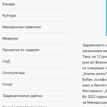
Канада
Култура
Македонски правопис
Медиуми
Здружението н
Прошетка по градови
организира ма
Така, на 12 ју
САД
јуни во Воени
се очекуваат 
Соопштенија
„Златен витез
Бобан Јосифов
Спорт
како и Виолет
Фестивалот „З
Традиционални јадења
Во 2022 годин
за Македонцит