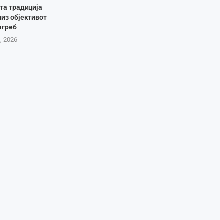
та традиција
низ објективот
агреб
8, 2026