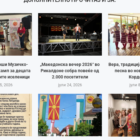
рши Музичко-
„Македонска вечер 2026“ во
Вера, традици
амп за децата
Рикалдоне собра повеќе од
песна во но
ите иселеници
2.000 посетители
Корд
5, 2026
јули 24, 2026
јули 