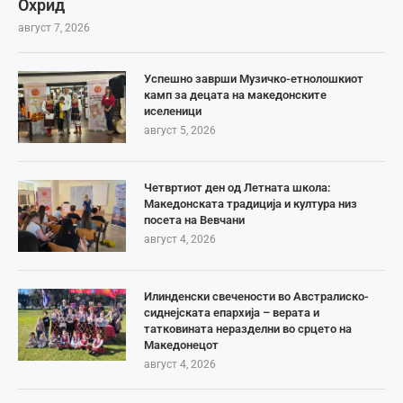
Охрид
август 7, 2026
Успешно заврши Музичко-етнолошкиот
камп за децата на македонските
иселеници
август 5, 2026
Четвртиот ден од Летната школа:
Македонската традиција и култура низ
посета на Вевчани
август 4, 2026
Илинденски свечености во Австралиско-
сиднејската епархија – верата и
татковината неразделни во срцето на
Македонецот
август 4, 2026