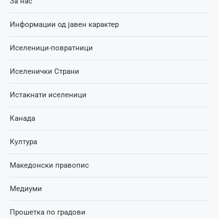
За нас
Информации од јавен карактер
Иселеници-повратници
Иселенички Страни
Истакнати иселеници
Канада
Култура
Македонски правопис
Медиуми
Прошетка по градови