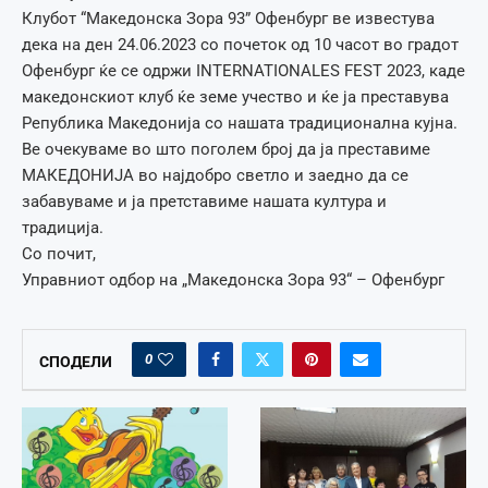
Клубот “Македонска Зора 93” Офенбург ве известува
дека на ден 24.06.2023 со почеток од 10 часот во градот
Офенбург ќе се одржи INTERNATIONALES FEST 2023, каде
македонскиот клуб ќе земе учество и ќе ја преставува
Република Македонија со нашата традиционална кујна.
Ве очекуваме во што поголем број да ја преставиме
МАКЕДОНИЈА во најдобро светло и заедно да се
забавуваме и ја претставиме нашата култура и
традиција.
Со почит,
Управниот одбор на „Македонска Зора 93“ – Офенбург
0
СПОДЕЛИ