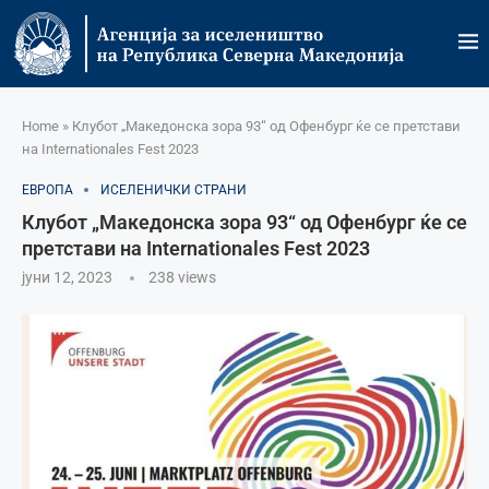
Home
»
Клубот „Македонска зора 93“ од Офенбург ќе се претстави
на Internationales Fest 2023
ЕВРОПА
ИСЕЛЕНИЧКИ СТРАНИ
Клубот „Македонска зора 93“ од Офенбург ќе се
претстави на Internationales Fest 2023
јуни 12, 2023
238
views