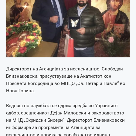
Директорот на Агенцијата за иселеништво, Слободан
Близнаковски, присуствуваше на Акатистот кон
Пресвета Богородица во МПЦО „Св. Петар и Павле“ во
Нова Горица.
Веднаш по службата се одржа средба со Управниот
одбор, свештеникот Дејан Миловски и раководството
на МКД „Охридски Бисери“. Директорот Близнаковски
информира за програмите на Агенцијата за
иселеништво и повика за соработка во иднина.