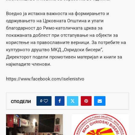
Воедно ја истакна важноста на формирањето и
одржувањето на Црковната Општина и упати
благодарност до Римо-католичката црква за
покажаната доблест при отстапување на објекти за
користење на православните верници. За потребите на
културното друштво МКД „Охридски бисери“,
Директорот подели промотивен материјал и книги за
најмладите членови.
https://www.facebook.com/iselenistvo
0
СПОДЕЛИ