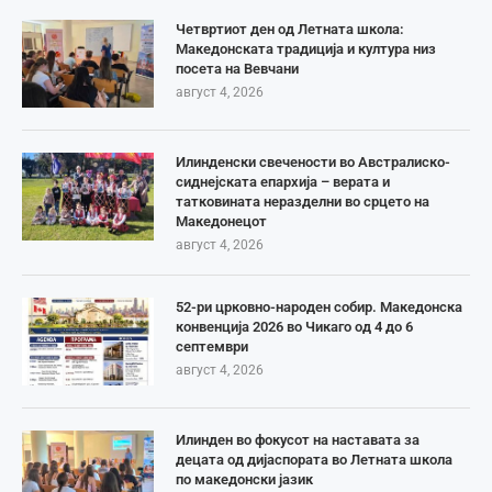
Четвртиот ден од Летната школа:
Македонската традиција и култура низ
посета на Вевчани
август 4, 2026
Илинденски свечености во Австралиско-
сиднејската епархија – верата и
татковината неразделни во срцето на
Македонецот
август 4, 2026
52-ри црковно-народен собир. Македонска
конвенција 2026 во Чикаго од 4 до 6
септември
август 4, 2026
Илинден во фокусот на наставата за
децата од дијаспората во Летната школа
по македонски јазик