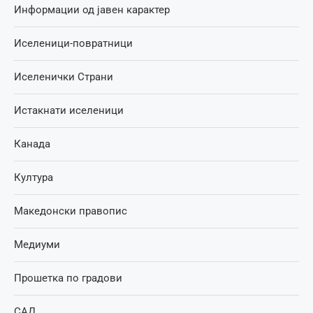
Информации од јавен карактер
Иселеници-повратници
Иселенички Страни
Истакнати иселеници
Канада
Култура
Македонски правопис
Медиуми
Прошетка по градови
САД