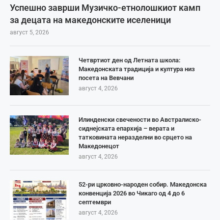
Успешно заврши Музичко-етнолошкиот камп
за децата на македонските иселеници
август 5, 2026
Четвртиот ден од Летната школа:
Македонската традиција и култура низ
посета на Вевчани
август 4, 2026
Илинденски свечености во Австралиско-
сиднејската епархија – верата и
татковината неразделни во срцето на
Македонецот
август 4, 2026
52-ри црковно-народен собир. Македонска
конвенција 2026 во Чикаго од 4 до 6
септември
август 4, 2026