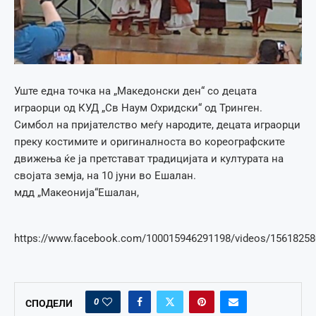
Уште една точка на „Македонски ден“ со децата
играорци од КУД „Св Наум Охридски“ од Тринген.
Симбол на пријателство меѓу народите, децата играорци
преку костимите и оригиналноста во кореографските
движења ќе ја претстават традицијата и културата на
својата земја, на 10 јуни во Ешалан.
мдд „Макеонија“Ешалан,
https://www.facebook.com/100015946291198/videos/1561825
0
СПОДЕЛИ