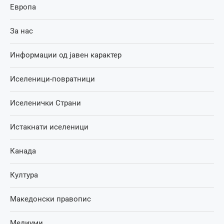
Европа
За нас
Информации од јавен карактер
Иселеници-повратници
Иселенички Страни
Истакнати иселеници
Канада
Култура
Македонски правопис
Медиуми