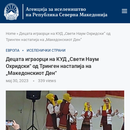
Home
»
Децата играорци на КУД „Свети Наум Охридски“ од
Тринген настапија на „Македонскиот Ден“
ЕВРОПА
ИСЕЛЕНИЧКИ СТРАНИ
Децата играорци на КУД „Свети Наум
Охридски“ од Тринген настапија на
„Македонскиот Ден“
мај 30, 2023
339
views