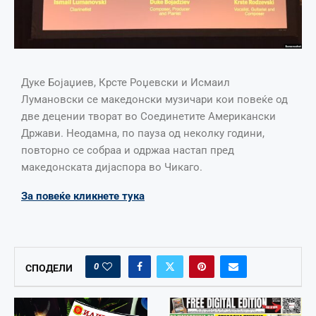
Дуке Бојаџиев, Крсте Роџевски и Исмаил
Лумановски се македонски музичари кои повеќе од
две децении творат во Соединетите Американски
Држави. Неодамна, по пауза од неколку години,
повторно се собраа и одржаа настап пред
македонската дијаспора во Чикаго.
За повеќе кликнете тука
0
СПОДЕЛИ