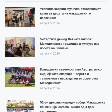
Успешно заврши Музичко-етнолошкиот
камп за децата на македонските
иселеници
август 5, 2026
Четвртиот ден од Летната школа:
Македонската традиција и култура низ
посета на Вевчани
август 4, 2026
Илинденски свечености во Австралиско-
сиднејската епархија – верата и
татковината неразделни во срцето на
Македонецот
август 4, 2026
52-ри црковно-народен собир. Македонска
конвенција 2026 во Чикаго од 4 до 6
септември