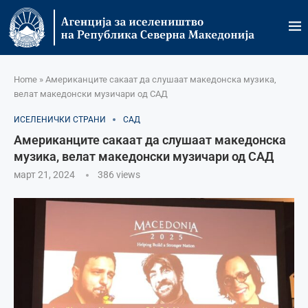
Home
»
Американците сакаат да слушаат македонска музика,
велат македонски музичари од САД
ИСЕЛЕНИЧКИ СТРАНИ
САД
Американците сакаат да слушаат македонска
музика, велат македонски музичари од САД
март 21, 2024
386
views