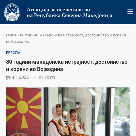
Home
»
80 години македонска истрајност, достоинство и корени
во Војводина
ЕВРОПА
80 години македонска истрајност, достоинство
и корени во Војводина
јуни 1, 2026
97
views