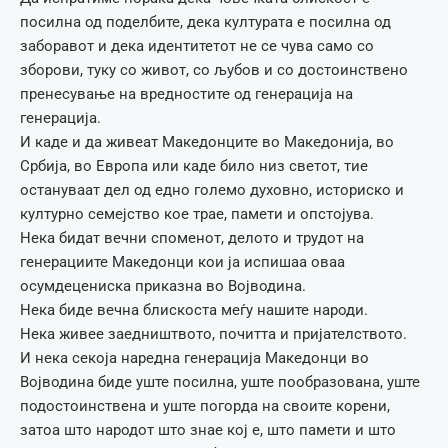
посилна од поделбите, дека културата е посилна од
заборавот и дека идентитетот не се чува само со
зборови, туку со живот, со љубов и со достоинствено
пренесување на вредностите од генерација на
генерација.
И каде и да живеат Македонците во Македонија, во
Србија, во Европа или каде било низ светот, тие
остануваат дел од едно големо духовно, историско и
културно семејство кое трае, памети и опстојува.
Нека бидат вечни споменот, делото и трудот на
генерациите Македонци кои ја испишаа оваа
осумдецениска приказна во Војводина.
Нека биде вечна блискоста меѓу нашите народи.
Нека живее заедништвото, почитта и пријателството.
И нека секоја наредна генерација Македонци во
Војводина биде уште посилна, уште пообразована, уште
подостоинствена и уште погорда на своите корени,
затоа што народот што знае кој е, што памети и што