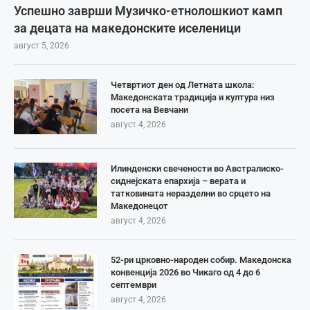
Успешно заврши Музичко-етнолошкиот камп
за децата на македонските иселеници
август 5, 2026
Четвртиот ден од Летната школа:
Македонската традиција и култура низ
посета на Вевчани
август 4, 2026
Илинденски свечености во Австралиско-
сиднејската епархија – верата и
татковината неразделни во срцето на
Македонецот
август 4, 2026
52-ри црковно-народен собир. Македонска
конвенција 2026 во Чикаго од 4 до 6
септември
август 4, 2026