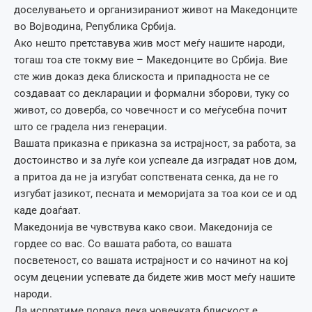
доселувањето и организираниот живот на Македонците
во Војводина, Република Србија.
Ако нешто претставува жив мост меѓу нашите народи,
тогаш тоа сте токму вие – Македонците во Србија. Вие
сте жив доказ дека блискоста и припадноста не се
создаваат со декларации и формални зборови, туку со
живот, со доверба, со човечност и со меѓусебна почит
што се градела низ генерации.
Вашата приказна е приказна за истрајност, за работа, за
достоинство и за луѓе кои успеале да изградат нов дом,
а притоа да не ја изгубат сопствената сенка, да не го
изгубат јазикот, песната и меморијата за тоа кои се и од
каде доаѓаат.
Македонија ве чувствува како свои. Македонија се
гордее со вас. Со вашата работа, со вашата
посветеност, со вашата истрајност и со начинот на кој
осум децении успевате да бидете жив мост меѓу нашите
народи.
Да испратиме порака дека човечката блискост е