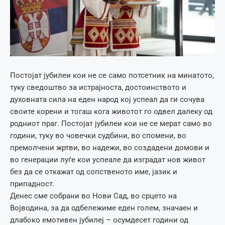
Постојат јубилеи кои не се само потсетник на минатото,
туку сведоштво за истрајноста, достоинството и
духовната сила на еден народ кој успеал да ги сочува
своите корени и тогаш кога животот го одвел далеку од
родниот праг. Постојат јубилеи кои не се мерат само во
години, туку во човечки судбини, во спомени, во
премолчени жртви, во надежи, во создадени домови и
во генерации луѓе кои успеале да изградат нов живот
без да се откажат од сопственото име, јазик и
припадност.
Денес сме собрани во Нови Сад, во срцето на
Војводина, за да одбележиме еден голем, значаен и
длабоко емотивен јубилеј – осумдесет години од