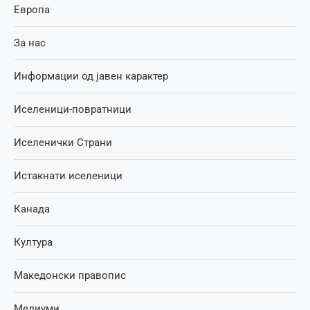
Европа
За нас
Информации од јавен карактер
Иселеници-повратници
Иселенички Страни
Истакнати иселеници
Канада
Култура
Македонски правопис
Медиуми