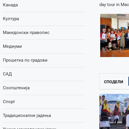
day tour in Mace
Канада
Култура
Македонски правопис
Медиуми
Прошетка по градови
САД
СПОДЕЛИ
Соопштенија
Спорт
Традиционални јадења