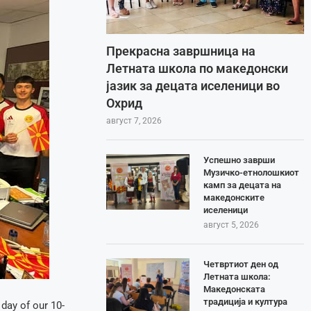
Прекрасна завршница на
Летната школа по македонски
јазик за децата иселеници во
Охрид
август 7, 2026
Успешно заврши
Музичко-етнолошкиот
камп за децата на
македонските
иселеници
август 5, 2026
Четвртиот ден од
Летната школа:
Македонската
традиција и култура
 day of our 10-