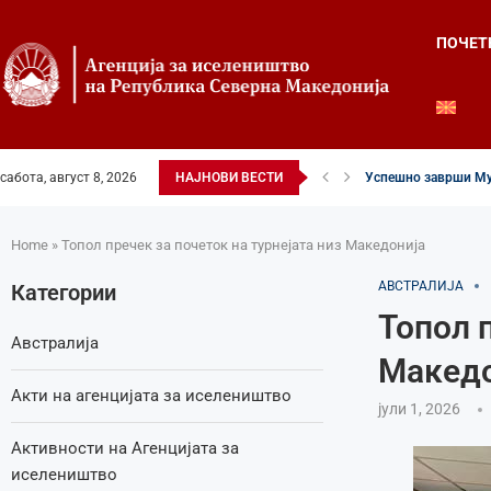
ПОЧЕТ
сабота, август 8, 2026
НАЈНОВИ ВЕСТИ
Успешно заврши Му
Четвртиот ден од Ле
Илинденски свеченос
52-ри црковно-наро
Илинден во фокусот 
Младите генерации 
Свечено и молитве
Свечено одбележан 
Свечено одбележан 
Home
»
Топол пречек за почеток на турнејата низ Македонија
АВСТРАЛИЈА
Категории
Топол п
Австралија
Македо
Акти на агенцијата за иселеништво
јули 1, 2026
Активности на Агенцијата за
иселеништво