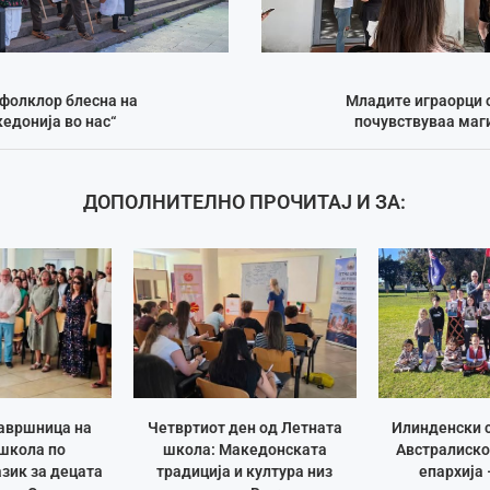
фолклор блесна на
Младите играорци о
едонија во нас“
почувствуваа маги
ДОПОЛНИТЕЛНО ПРОЧИТАЈ И ЗА:
авршница на
Четвртиот ден од Летната
Илинденски 
школа по
школа: Македонската
Австралиско
зик за децата
традиција и култура низ
епархија 