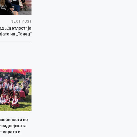
NEXT POST
д „Светлост“ ја
јата на „Танец“
свечености во
-сиднејската
– верата и