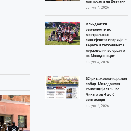
низ посета на Вевчани
август 4, 2026
Илинденски
свечености во
Австралиско-
сиднејската епархија –
верата и татковината
неразделни во срцето
на Македонецот
август 4, 2026
52-ри црковно-народен
собир. Македонска
конвенција 2026 во
Чикаго од 4 до 6
септември
август 4, 2026