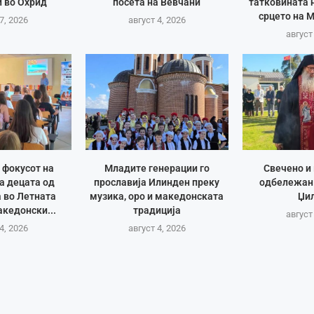
 во Охрид
посета на Вевчани
татковината 
срцето на 
7, 2026
август 4, 2026
август
 фокусот на
Младите генерации го
Свечено и
а децата од
прославија Илинден преку
одбележан
 во Летната
музика, оро и македонската
Џи
кедонски...
традиција
август
4, 2026
август 4, 2026