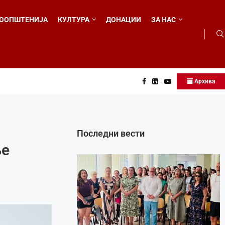
ООПШТЕНИЈА
КУЛТУРА
ДОНАЦИИ
ЗА НАС
Архива
о...
Последни вести
ње