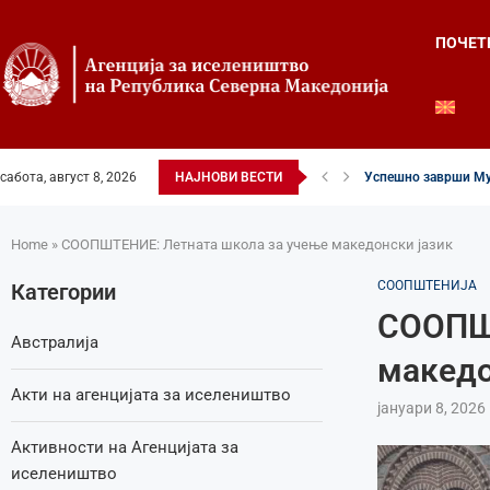
ПОЧЕТ
сабота, август 8, 2026
НАЈНОВИ ВЕСТИ
Четвртиот ден од Ле
Илинденски свеченос
52-ри црковно-наро
Илинден во фокусот 
Младите генерации 
Свечено и молитве
Свечено одбележан 
Свечено одбележан 
Home
»
СООПШТЕНИЕ: Летната школа за учење македонски јазик
СООПШТЕНИЈА
Категории
СООПШТ
Австралија
македо
Акти на агенцијата за иселеништво
јануари 8, 2026
Активности на Агенцијата за
иселеништво