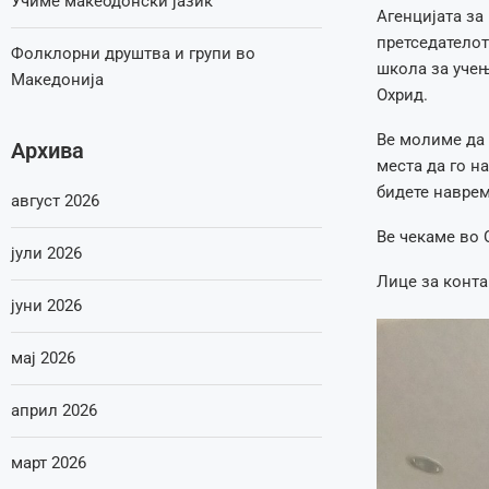
Учиме макеодонски јазик
Агенцијата за
претседателот
Фолклорни друштва и групи во
школа за учењ
Македонија
Охрид.
Ве молиме да 
Архива
места да го н
бидете навре
август 2026
Ве чекаме во 
јули 2026
Лице за конта
јуни 2026
мај 2026
април 2026
март 2026