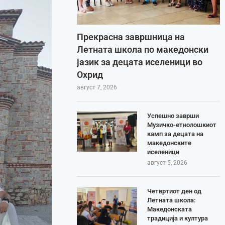
Прекрасна завршница на
Летната школа по македонски
јазик за децата иселеници во
Охрид
август 7, 2026
Успешно заврши
Музичко-етнолошкиот
камп за децата на
македонските
иселеници
август 5, 2026
Четвртиот ден од
Летната школа:
Македонската
традиција и култура