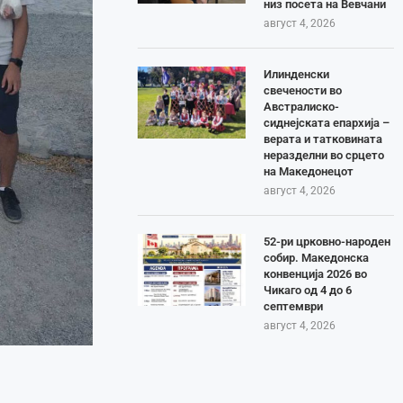
низ посета на Вевчани
август 4, 2026
Илинденски
свечености во
Австралиско-
сиднејската епархија –
верата и татковината
неразделни во срцето
на Македонецот
август 4, 2026
52-ри црковно-народен
собир. Македонска
конвенција 2026 во
Чикаго од 4 до 6
септември
август 4, 2026