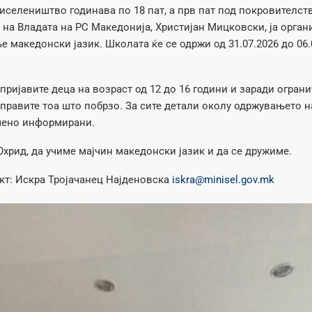
 иселеништво годинава по 18 пат, а прв пат под покровителст
 на Владата на РС Македонија, Христијан Мицковски, ја орган
е македонски јазик. Школата ќе се одржи од 31.07.2026 до 06.
пријавите деца на возраст од 12 до 16 години и заради ограни
аправите тоа што побрзо. За сите детали околу одржувањето 
мено информирани.
Охрид, да учиме мајчин македонски јазик и да се дружиме.
кт: Искра Тројачанец Најденовска
iskra@minisel.gov.mk