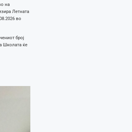
во на
изира Летната
08.2026 во
чениот број
на Школата ќе