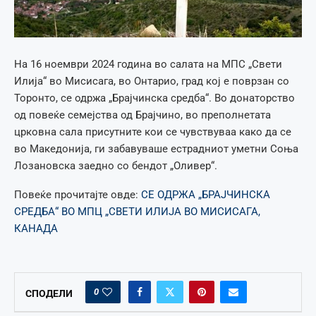
На 16 ноември 2024 година во салата на МПС „Свети
Илија“ во Мисисага, во Онтарио, град кој е поврзан со
Торонто, се одржа „Брајчинска средба“. Во донаторство
од повеќе семејства од Брајчино, во преполнетата
црковна сала присутните кои се чувствуваа како да се
во Македонија, ги забавуваше естрадниот уметни Соња
Лозановска заедно со бендот „Оливер“.
Повеќе прочитајте овде:
СЕ ОДРЖА „БРАЈЧИНСКА
СРЕДБА“ ВО МПЦ „СВЕТИ ИЛИЈА ВО МИСИСАГА,
КАНАДА
0
СПОДЕЛИ