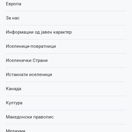
Европа
За нас
Информации од јавен карактер
Иселеници-повратници
Иселенички Страни
Истакнати иселеници
Канада
Култура
Македонски правопис
Медиуми