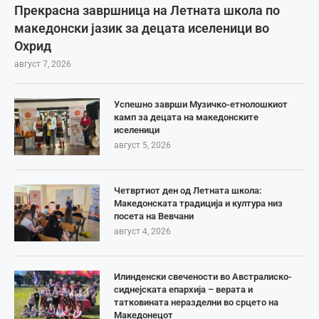
Прекрасна завршница на Летната школа по
македонски јазик за децата иселеници во
Охрид
август 7, 2026
Успешно заврши Музичко-етнолошкиот
камп за децата на македонските
иселеници
август 5, 2026
Четвртиот ден од Летната школа:
Македонската традиција и култура низ
посета на Вевчани
август 4, 2026
Илинденски свечености во Австралиско-
сиднејската епархија – верата и
татковината неразделни во срцето на
Македонецот