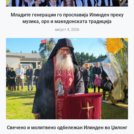
Младите генерации го прославија Илинден преку
музика, оро и македонската традиција
август 4, 2026
Свечено и молитвено одбележан Илинден во Џилонг