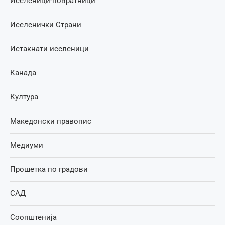
Иселеници-повратници
Иселенички Страни
Истакнати иселеници
Канада
Култура
Македонски правопис
Медиуми
Прошетка по градови
САД
Соопштенија