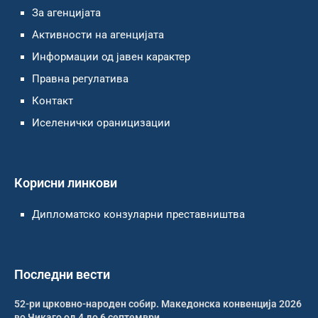
За агенцијата
Активности на агенцијата
Информации од јавен карактер
Правна регулатива
Контакт
Иселенички ораницизации
Корисни линкови
Дипломатско конзуларни преставништва
Последни вести
52-ри црковно-народен собир. Македонска конвенција 2026
во Чикаго од 4 до 6 септември