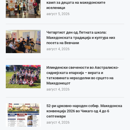
камп за децата на македонските
иселеници
август 5, 2026
Четвртиот ден од Летната школа:
Македонската традиција и култура низ
посета на Вевчани
август 4, 2026
Илинденски свечености во Австралиско-
сиднејската епархија – верата и
татковината неразделни во срцето на
Македонецот
август 4, 2026
52-ри црковно-народен собир. Македонска
конвенција 2026 во Чикаго од 4 до 6
септември
август 4, 2026