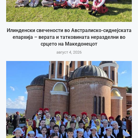
Илинденски свечености во Австралиско-сиднејската
епархија – верата и татковината неразделни во
срцето на Македонецот
август 4, 2026