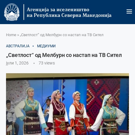
Home
»
„Светлост“ од Мелбурн со настап на ТВ Сител
АВСТРАЛИЈА
МЕДИУМИ
„Светлост“ од Мелбурн со настап на ТВ Сител
јули 1, 2026
73
views