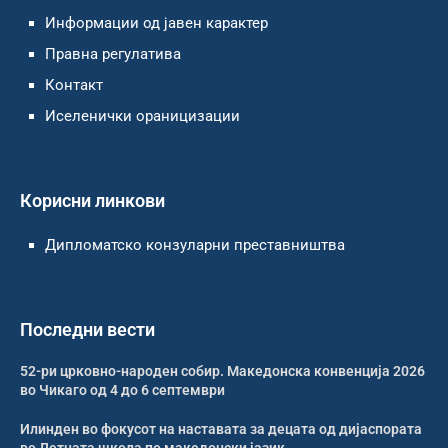
Информации од јавен карактер
Правна регулатива
Контакт
Иселенички ораницизации
Корисни линкови
Дипломатско конзуларни преставништва
Последни вести
52-ри црковно-народен собир. Македонска конвенција 2026
во Чикаго од 4 до 6 септември
Илинден во фокусот на наставата за децата од дијаспората
во Летната школа по македонски јазик