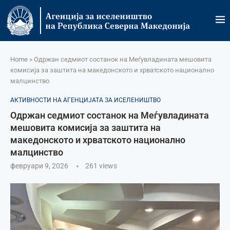
Home
»
Одржан седмиот состанок на Меѓувладината мешовита
комисија за заштита на македонското и хрватското национално
малцинство
АКТИВНОСТИ НА АГЕНЦИЈАТА ЗА ИСЕЛЕНИШТВО
Одржан седмиот состанок на Меѓувладината
мешовита комисија за заштита на
македонското и хрватското национално
малцинство
февруари 9, 2026
261
views