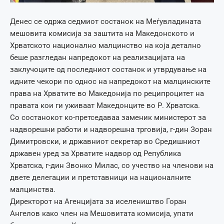
Денес се одржа седмиот состанок на Меѓувладината
мешовита комисија за заштита на Македонското и
Хрватското национално малцинство на која детално
беше разгледан напредокот на реализацијата на
заклучоците од последниот состанок и утврдување на
идните чекори по однос на напредокот на малцинските
права на Хрватите во Македонија по реципроцитет на
правата кои ги уживаат Македонците во Р. Хрватска.
Со состанокот ко-претседаваа заменик министерот за
надворешни работи и надворешна трговија, г-дин Зоран
Димитровски, и државниот секретар во Средишниот
државен уред за Хрватите надвор од Република
Хрватска, г-дин Звонко Милас, со учество на членови на
двете делегации и претставници на националните
малцинства.
Директорот на Агенцијата за иселеништво Горан
Ангелов како член на Мешовитата комисија, упати