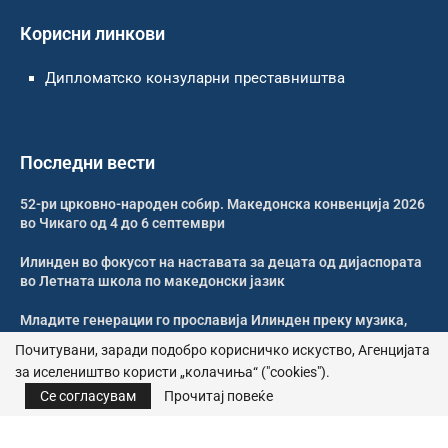
Корисни линкови
Дипломатско конзуларни преставништва
Последни вести
52-ри црковно-народен собир. Македонска конвенција 2026
во Чикаго од 4 до 6 септември
Илинден во фокусот на наставата за децата од дијаспората
во Летната школа по македонски јазик
Младите генерации го прославија Илинден преку музика,
оро и македонската традиција
Почитувани, заради подобро корисничко искуство, Агенцијата
за иселеништво користи „колачиња“ ("cookies").
Свечено и молитвено одбележан Илинден во Џилонг
Се согласувам
Прочитај повеќе
© 2026 – Сите права се задржани | Агенција за иселеништво