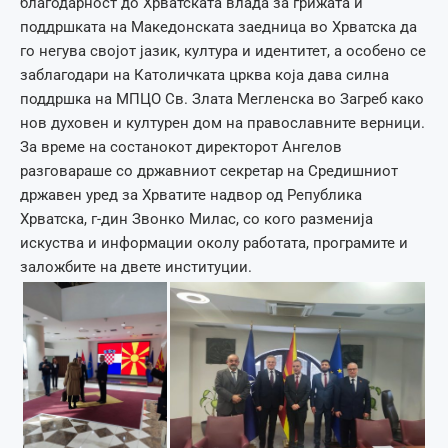
благодарност до Хрватската влада за грижата и
поддршката на Македонската заедница во Хрватска да
го негува својот јазик, култура и идентитет, а особено се
заблагодари на Католичката црква која дава силна
поддршка на МПЦО Св. Злата Мегленска во Загреб како
нов духовен и културен дом на православните верници.
За време на состанокот директорот Ангелов
разговараше со државниот секретар на Средишниот
државен уред за Хрватите надвор од Република
Хрватска, г-дин Звонко Милас, со кого разменија
искуства и информации околу работата, програмите и
заложбите на двете институции.