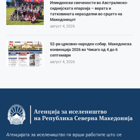
Илинденски свечености во Австралиско-
сиднејската епархија – верата и
татковината неразделни во срцето на
Македонецот
август 4, 2026
52-ри црковно-народен собир. Македонска
конвенција 2026 во Чикаго од 4 до 6
септември
август 4, 2026
Агенцијата за иселеништво
ги врши работите што се