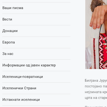
Ваши писма
Вести
Донации
Европа
За нас
Информации од јавен карактер
Иселеници-повратници
Билјана Јуру
постојано па
Иселенички Страни
нејзината кр
црта на стар
Истакнати иселеници