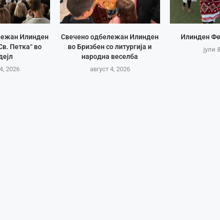
лежан Илинден
Свечено одбележан Илинден
Илинден Фе
Св. Петка“ во
во Бризбен со литургија и
јули 
дејл
народна веселба
4, 2026
август 4, 2026