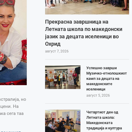
Прекрасна завршница на
Летната школа по македонски
јазик за децата иселеници во
Охрид
август 7, 2026
Успешно заврши
Музичко-етнолошкиот
камп за децата на
македонските
иселеници
август 5, 2026
стралија, но
сцени. На
Четвртиот ден од
ка сега таа
Летната школа:
Македонската
традиција и култура