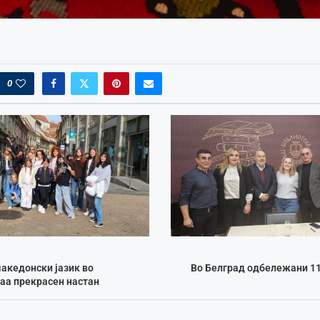
0
акедонски јазик во
Во Белград одбележани 11
аа прекрасен настан