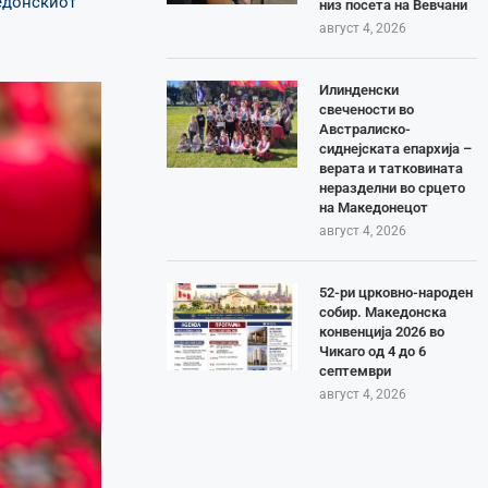
едонскиот
низ посета на Вевчани
август 4, 2026
Илинденски
свечености во
Австралиско-
сиднејската епархија –
верата и татковината
неразделни во срцето
на Македонецот
август 4, 2026
52-ри црковно-народен
собир. Македонска
конвенција 2026 во
Чикаго од 4 до 6
септември
август 4, 2026