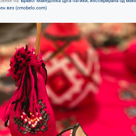
овеќе на:
Браво! Македонка црта патики, инспирирана од мак
н вез (crnobelo.com)