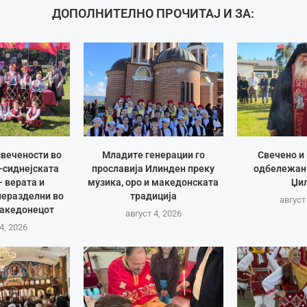
ДОПОЛНИТЕЛНО ПРОЧИТАЈ И ЗА:
вечености во
Младите генерации го
Свечено и
-сиднејската
прославија Илинден преку
одбележан
– верата и
музика, оро и македонската
Џи
неразделни во
традиција
август
Македонецот
август 4, 2026
4, 2026