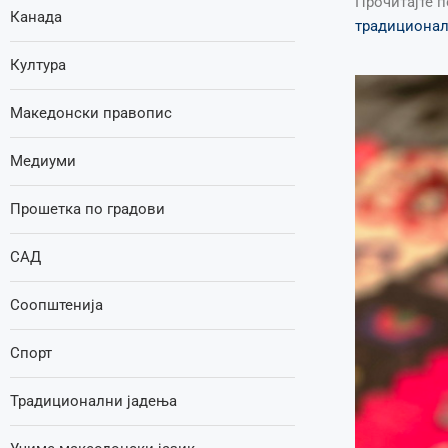
Прочитајте п
Канада
традиционале
Култура
Македонски правопис
Медиуми
Прошетка по градови
САД
Соопштенија
Спорт
Традиционални јадења