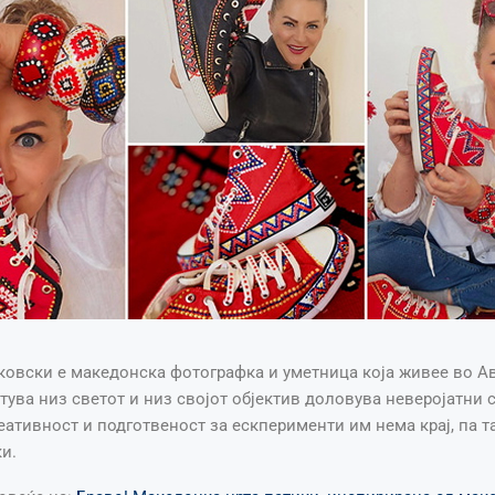
ковски е македонска фотографка и уметница која живее во Ав
тува низ светот и низ својот објектив доловува неверојатни 
еативност и подготвеност за ескперименти им нема крај, па та
ки.