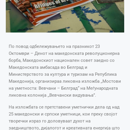
По повод одбележувањето на празникот 23
Октомври – Денот на македонската револуционерна
борба, Македонскиот национален совет заедно со
Македонската амбасада во Белград и
Министерството за култура и туризам на Република
Македонија, организираа ликовна изложба ,,Мостови
на уметноста: Вевчани – Белград“ на Меѓународната
ликовна колонија ,,Вевчански видувања”.
На изложбата се претставени уметнички дела од над
25 македонски и српски уметници, кои преку својот
творечки израз го доловуваат духот на
заедништвото, дијалогот и креативната енергија што