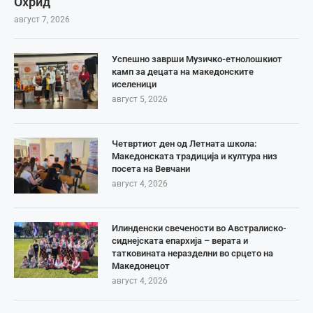
Охрид
август 7, 2026
Успешно заврши Музичко-етнолошкиот
камп за децата на македонските
иселеници
август 5, 2026
Четвртиот ден од Летната школа:
Македонската традиција и култура низ
посета на Вевчани
август 4, 2026
Илинденски свечености во Австралиско-
сиднејската епархија – верата и
татковината неразделни во срцето на
Македонецот
август 4, 2026