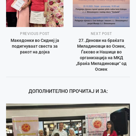
PREVIOUS POST
NEXT POST
Македонки во Сиднеј ја
27. Денови на браќата
подигнуваат свеста за
Миладиновци во Осиек,
ракот на дојка
Ѓаково и Нашице во
организација на МКД
„Браќа Миладиновци“ од
Осиек
ДОПОЛНИТЕЛНО ПРОЧИТАЈ И ЗА: