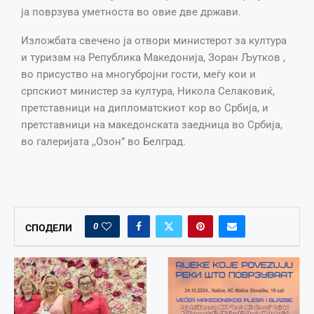
ја поврзува уметноста во овие две држави.
Изложбата свечено ја отвори министерот за култура
и туризам на Република Македонија, Зоран Љутков ,
во присуство на многубројни гости, меѓу кои и
српскиот министер за култура, Никола Селаковиќ,
претставници на дипломатскиот кор во Србија, и
претставници на македонската заедница во Србија,
во галеријата ,,Озон” во Белград.
0
СПОДЕЛИ