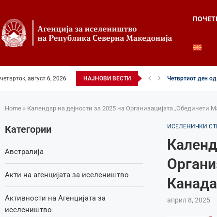
ПОЧЕТ
четврток, август 6, 2026
НАЈНОВИ ВЕСТИ
Четвртиот ден од 
Илинденски свечен
52-ри црковно-на
Илинден во фокусо
Младите генераци
Свечено и молит
Свечено одбележа
Свечено одбележа
Во Охрид отворена
Home
»
Календар на дејности за 2025 на Организацијата „Обединети 
ИСЕЛЕНИЧКИ СТ
Категории
Календ
Австралија
Органи
Акти на агенцијата за иселеништво
Канада
Активности на Агенцијата за
април 8, 2025
иселеништво