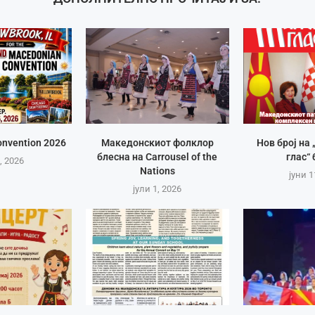
nvention 2026
Македонскиот фолклор
Нов број на
блесна на Carrousel of the
глас“ 
, 2026
Nations
јуни 1
јули 1, 2026