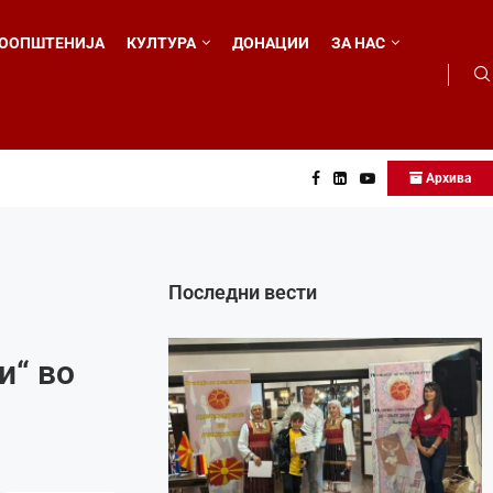
ООПШТЕНИЈА
КУЛТУРА
ДОНАЦИИ
ЗА НАС
Архива
 во...
Последни вести
и“ во