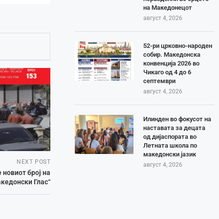
на Македонецот
август 4, 2026
52-ри црковно-народен
собир. Македонска
конвенција 2026 во
Чикаго од 4 до 6
септември
август 4, 2026
Илинден во фокусот на
наставата за децата
од дијаспората во
Летната школа по
македонски јазик
NEXT POST
август 4, 2026
 новиот број на
кедонски Глас“