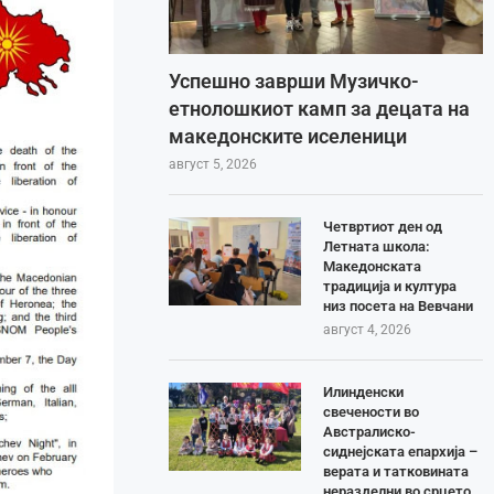
Успешно заврши Музичко-
етнолошкиот камп за децата на
македонските иселеници
август 5, 2026
Четвртиот ден од
Летната школа:
Македонската
традиција и култура
низ посета на Вевчани
август 4, 2026
Илинденски
свечености во
Австралиско-
сиднејската епархија –
верата и татковината
неразделни во срцето