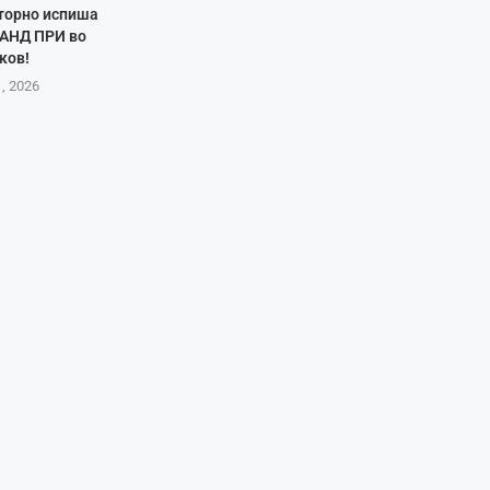
торно испиша
РАНД ПРИ во
ков!
1, 2026