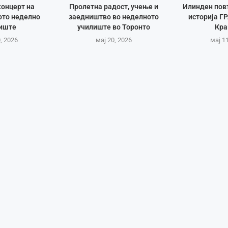
онцерт на
Пролетна радост, учење и
Илинден пов
то неделно
заедништво во неделното
историја Г
иште
училиште во Торонто
Кра
, 2026
мај 20, 2026
мај 1