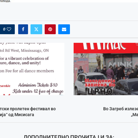
0
тски пролетен фестивал во
Во Загреб излезе
ја“ од Мисисага
„Ма
ДОПОЛНИТЕЛНО ПРОЧИТАЈ И ЗА: