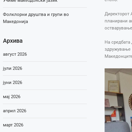
Учиме макеодонски јазик
Директорот А
Фолклорни друштва и групи во
планирани ак
Македонија
остварување
Архива
На средбата 
здружување н
август 2026
Македонците
јули 2026
јуни 2026
мај 2026
април 2026
март 2026