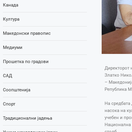
Канада
Култура
Македонски правопис
Медиуми
Прошетка по градови
Директорот н
Златко Нико
САД
– Македонија
Република М
Соопштенија
На средбата
Спорт
насока на ку
учебен и про
Традиционални јадења
Национална с
столб.