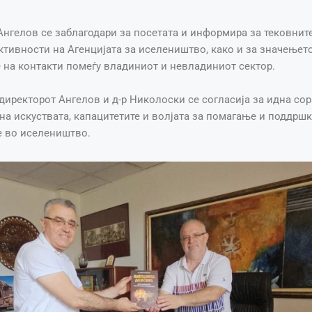
нгелов се заблагодари за посетата и информира за тековнит
тивности на Агенцијата за иселеништво, како и за значењет
 на контакти помеѓу владиниот и невладиниот сектор.
директорот Ангелов и д-р Николоски се согласија за идна сор
а искуствата, капацитетите и волјата за помагање и поддршк
 во иселеништво.