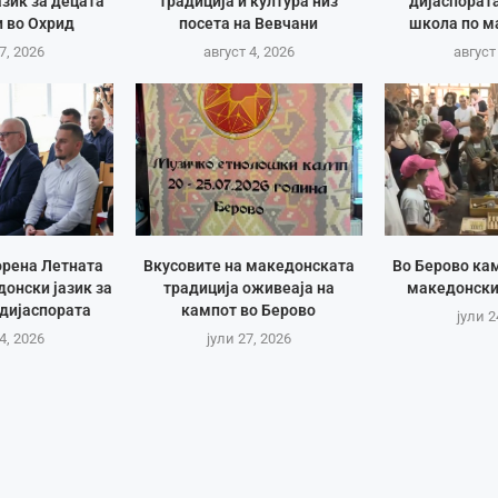
зик за децата
традиција и култура низ
дијаспорат
 во Охрид
посета на Вевчани
школа по м
7, 2026
август 4, 2026
август
орена Летната
Вкусовите на македонската
Во Берово ка
онски јазик за
традиција оживеаја на
македонски
дијаспората
кампот во Берово
јули 2
4, 2026
јули 27, 2026