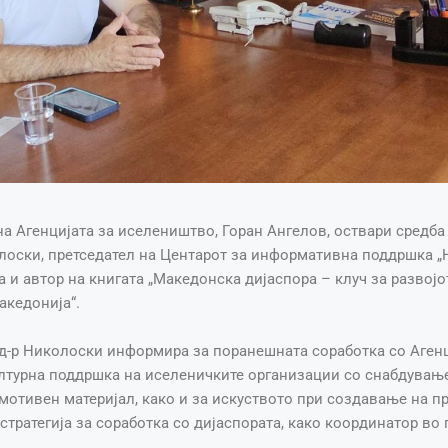
а Агенцијата за иселеништво, Горан Ангелов, оствари средба 
лоски, претседател на Центарот за информативна поддршка „
 и автор на книгата „Македонска дијаспора – клуч за развојо
акедонија“.
 д-р Николоски информира за поранешната соработка со Агенц
лтурна поддршка на иселеничките организации со снабдување
мотивен материјал, како и за искуството при создавање на п
тратегија за соработка со дијаспората, како координатор во