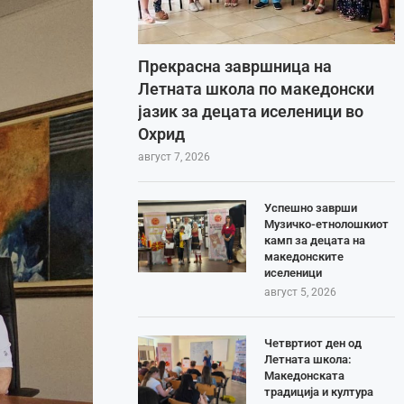
Прекрасна завршница на
Летната школа по македонски
јазик за децата иселеници во
Охрид
август 7, 2026
Успешно заврши
Музичко-етнолошкиот
камп за децата на
македонските
иселеници
август 5, 2026
Четвртиот ден од
Летната школа:
Македонската
традиција и култура