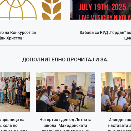
во на Конкурсот за
Забава со КУД „Гердан“ 
јан Христов“
цен
ДОПОЛНИТЕЛНО ПРОЧИТАЈ И ЗА:
авршница на
Четвртиот ден од Летната
Илинден во
школа по
школа: Македонската
наставата 