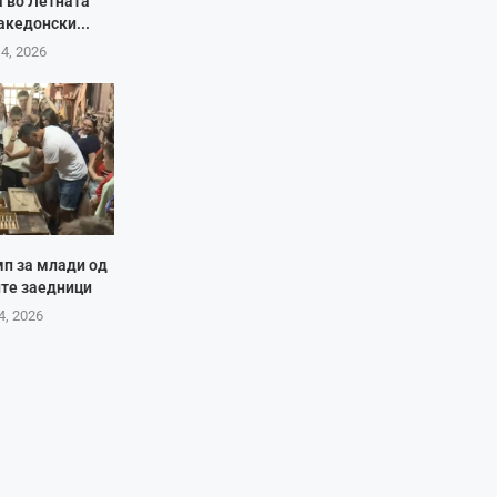
а во Летната
акедонски...
 4, 2026
мп за млади од
те заедници
4, 2026