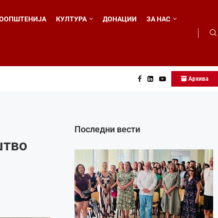
ООПШТЕНИЈА
КУЛТУРА
ДОНАЦИИ
ЗА НАС
Архива
о...
Последни вести
штво