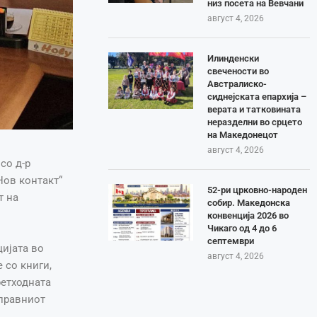
низ посета на Вевчани
август 4, 2026
Илинденски
свечености во
Австралиско-
сиднејската епархија –
верата и татковината
неразделни во срцето
на Македонецот
август 4, 2026
со д-р
Нов контакт“
52-ри црковно-народен
т на
собир. Македонска
конвенција 2026 во
Чикаго од 4 до 6
септември
ијата во
август 4, 2026
 со книги,
ретходната
 правниот