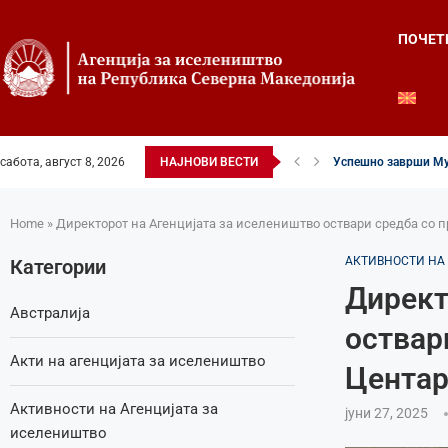
ПОЧЕТ
Успешно заврши Му
сабота, август 8, 2026
НАЈНОВИ ВЕСТИ
Четвртиот ден од Ле
Илинденски свеченос
52-ри црковно-наро
Илинден во фокусот 
Младите генерации 
Свечено и молитве
Свечено одбележан 
Свечено одбележан 
Home
»
Директорот на Агенцијата за иселеништво оствари средба со 
АКТИВНОСТИ НА
Категории
Директ
Австралија
оствар
Акти на агенцијата за иселеништво
Центар
Активности на Агенцијата за
јуни 27, 2025
иселеништво