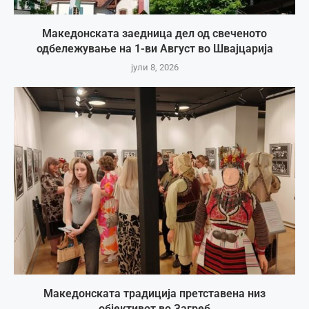
Македонската заедница дел од свеченото
одбележување на 1-ви Август во Швајцарија
јули 8, 2026
Македонската традиција претставена низ
објективот во Загреб