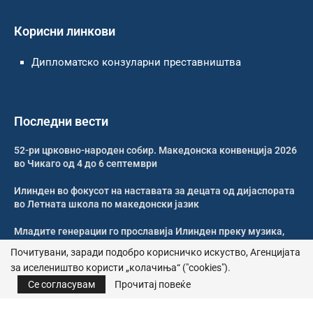
Корисни линкови
Дипломатско конзуларни преставништва
Последни вести
52-ри црковно-народен собир. Македонска конвенција 2026
во Чикаго од 4 до 6 септември
Илинден во фокусот на наставата за децата од дијаспората
во Летната школа по македонски јазик
Младите генерации го прославија Илинден преку музика,
оро и македонската традиција
Почитувани, заради подобро корисничко искуство, Агенцијата
за иселеништво користи „колачиња“ ("cookies").
Свечено и молитвено одбележан Илинден во Џилонг
Се согласувам
Прочитај повеќе