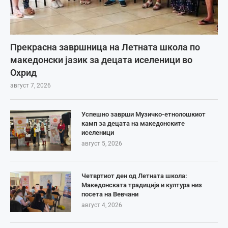
Прекрасна завршница на Летната школа по
македонски јазик за децата иселеници во
Охрид
август 7, 2026
Успешно заврши Музичко-етнолошкиот
камп за децата на македонските
иселеници
август 5, 2026
Четвртиот ден од Летната школа:
Македонската традиција и култура низ
посета на Вевчани
август 4, 2026