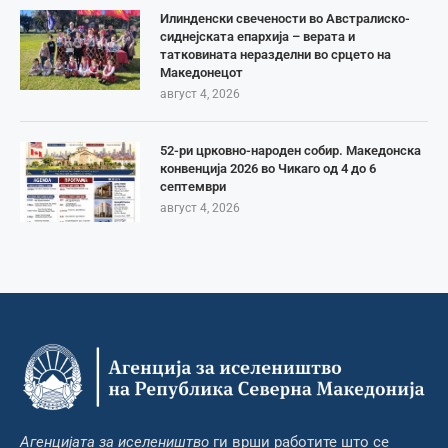
Илинденски свечености во Австралиско-
сиднејската епархија – верата и
татковината неразделни во срцето на
Македонецот
август 4, 2026
52-ри црковно-народен собир. Македонска
конвенција 2026 во Чикаго од 4 до 6
септември
август 4, 2026
Агенцијата за иселеништво
ги врши работите што се