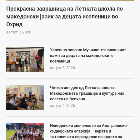
Прекрасна завршница на Летната школа по
македонски јазик за децата иселеници во
Охрид
август 7, 2026
Успешно заврши Музичко-етнолошкиот
камп за децата на македонските
иселеници
август 5, 2026
Четвртиот ден од Летната школа:
Македонската традиција и култура низ
посета на Вевчани
август 4, 2026
Илинденски свечености во Австралиско-
сиднејската епархија – верата и
татковината неразделни во срцето на