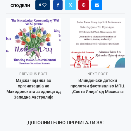
0
СПОДЕЛИ
PREVIOUS POST
NEXT POST
Мајска чајанка во
Илинденски детски
организација на
пролетен фестивал во МПЦ
Македонската заедница од
„Свети Илија“ од Мисисага
Западна Австралија
ДОПОЛНИТЕЛНО ПРОЧИТАЈ И ЗА: