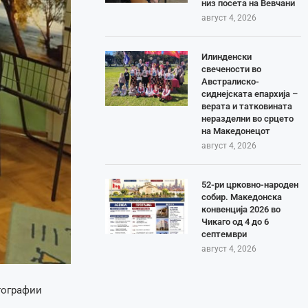
низ посета на Вевчани
август 4, 2026
Илинденски
свечености во
Австралиско-
сиднејската епархија –
верата и татковината
неразделни во срцето
на Македонецот
август 4, 2026
52-ри црковно-народен
собир. Македонска
конвенција 2026 во
Чикаго од 4 до 6
септември
август 4, 2026
тографии