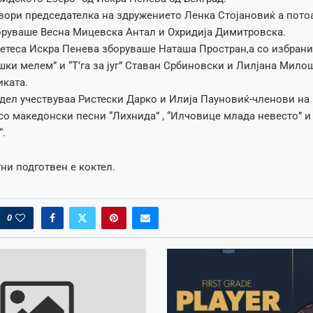
вори председателка на здружението Ленка Стојановиќ а потоа
оруваше Весна Мицевска Антал и Охридија Димитровска.
етеса Искра Пенева зборуваше Наташа Простран,а со избран
шки мелем” и “Т’га за југ” Ставан Србиновски и Лилјана Мило
ката.
дел учествуваа Ристески Дарко и Илија Пауновиќ-членови на 
,со македонски песни “Лихнида” , “Илчовице млада невесто” и 
“.
тни подготвен е коктел.
0