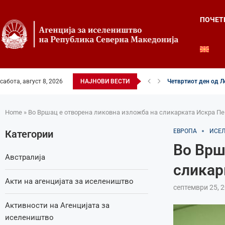
ПОЧЕТ
сабота, август 8, 2026
НАЈНОВИ ВЕСТИ
Четвртиот ден од Ле
Илинденски свеченос
52-ри црковно-наро
Илинден во фокусот 
Младите генерации 
Свечено и молитве
Свечено одбележан 
Свечено одбележан 
Home
»
Во Вршац е отворена ликовна изложба на сликарката Искра П
ЕВРОПА
ИСЕ
Категории
Во Врш
Австралија
сликар
Акти на агенцијата за иселеништво
септември 25, 
Активности на Агенцијата за
иселеништво