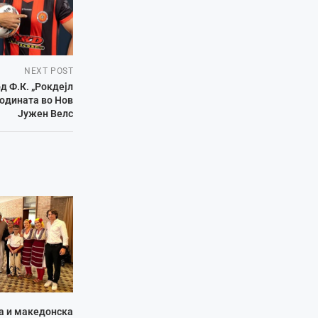
NEXT POST
д Ф.К. „Рокдејл
годината во Нов
Јужен Велс
ја и македонска