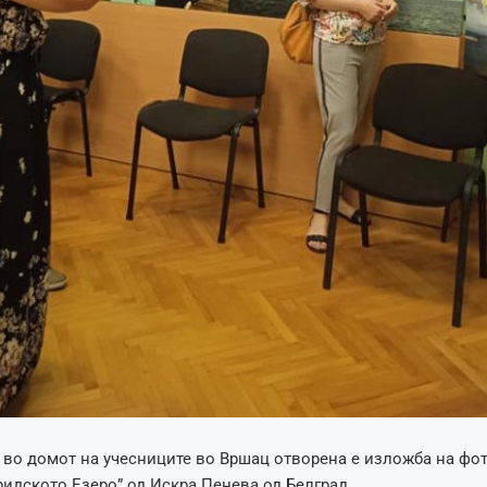
 во домот на учесниците во Вршац отворена е изложба на фо
ридското Езеро” од Искра Пенева од Белград.