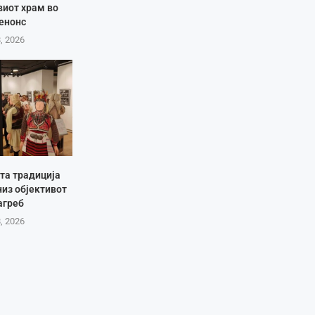
виот храм во
енонс
8, 2026
та традиција
низ објективот
агреб
8, 2026