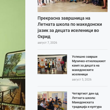
Прекрасна завршница на
Летната школа по македонски
јазик за децата иселеници во
Охрид
август 7, 2026
Успешно заврши
Музичко-етнолошкиот
камп за децата на
македонските
иселеници
август 5, 2026
Четвртиот ден од
Летната школа:
Македонската
традиција и култура