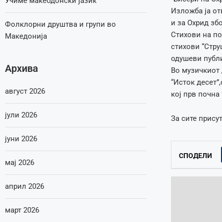
Учиме макеодонски јазик
Изложба ја от
и за Охрид зб
Фолклорни друштва и групи во
Стихови на по
Македонија
стихови “Стру
одушеви публи
Архива
Во музичкиот 
“Исток десет”
август 2026
кој прв почна 
јули 2026
За сите прису
јуни 2026
СПОДЕЛИ
мај 2026
април 2026
март 2026