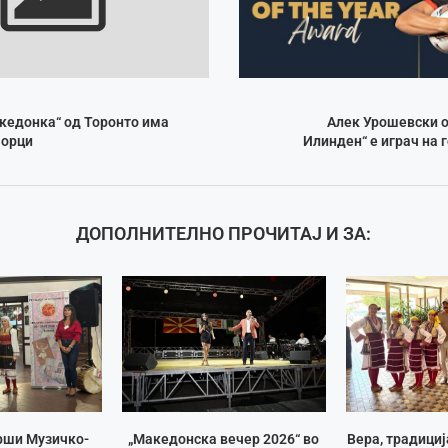
кедонка“ од Торонто има
Алек Урошевски о
аорци
Илинден“ е играч на 
ДОПОЛНИТЕЛНО ПРОЧИТАЈ И ЗА:
рши Музичко-
„Македонска вечер 2026“ во
Вера, традици