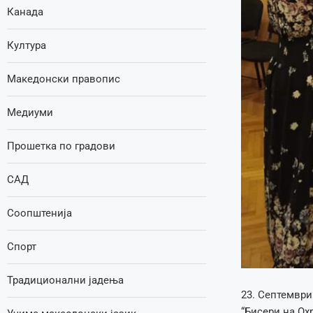
Канада
Култура
Македонски правопис
Медиуми
Прошетка по градови
САД
Соопштенија
Спорт
Традиционални јадења
23. Септември
“Бисери на Ох