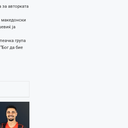
 за авторката
и македонски
шевиќ ја
пеачка група
“Бог да бие