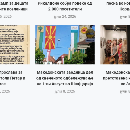
амп за децата
Рикалдоне собра повеќе од
песна во но
ите иселеници
2.000 посетители
Корд
5, 2026
јули 24, 2026
јули 
прослава за
Македонската заедница дел
Македонска
толи Петар и
од свеченото одбележување
претставена 
вле
на 1-ви Август во Швајцарија
во З
, 2026
јули 8, 2026
јули 