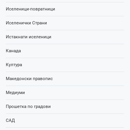
Иселеници-повратници
Иселенички Страни
Истакнати иселеници
Канада
Култура
Македонски правопис
Медиуми
Прошетка по градови
САД