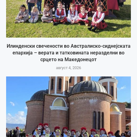
Илинденски свечености во Австралиско-сиднејската
епархија – верата и татковината неразделни во
срцето на Македонецот
август 4, 2026