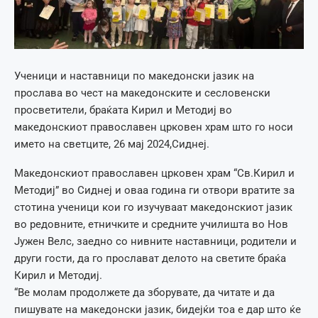
Ученици и наставници по македонски јазик на
прослава во чест на македонските и сесловенски
просветители, браќата Кирил и Методиј во
македонскиот православен црковен храм што го носи
името на светците, 26 мај 2024,Сиднеј.
Македонскиот православен црковен храм “Св.Кирил и
Методиј” во Сиднеј и оваа година ги отвори вратите за
стотина ученици кои го изучуваат македонскиот јазик
во редовните, етничките и средните училишта во Нов
Јужен Велс, заедно со нивните наставници, родители и
други гости, да го прослават делото на светите браќа
Кирил и Методиј.
“Ве молам продолжете да зборувате, да читате и да
пишувате на македонски јазик, бидејќи тоа е дар што ќе