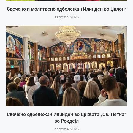
Свечено и молитвено одбележан Илинден во Џилонг
август 4, 2026
Свечено одбележан Илинден во црквата „Св. Петка“
во Рокдејл
август 4, 2026