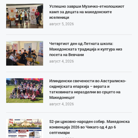
Успешно заврши Музичко-етнолошкиот
камп за децата на македонските
иселеници
август 5, 2026
Четвртиот ден од Летната школа:
Македонската традиција и култура низ
посета на Вевчани
август 4, 2026
Илинденски свечености во Австралиско-
сиднејската епархија – верата и
татковината неразделни во срцето на
Македонецот
август 4, 2026
52-ри црковно-народен собир. Македонска
конвенција 2026 во Чикаго од 4 до 6
септември