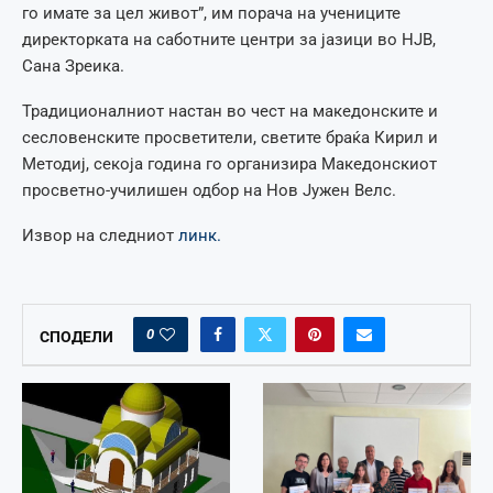
го имате за цел живот”, им порача на учениците
директорката на саботните центри за јазици во НЈВ,
Сана Зреика.
Традиционалниот настан во чест на македонските и
сесловенските просветители, светите браќа Кирил и
Методиј, секоја година го организира Македонскиот
просветно-училишен одбор на Нов Јужен Велс.
Извор на следниот
линк.
0
СПОДЕЛИ