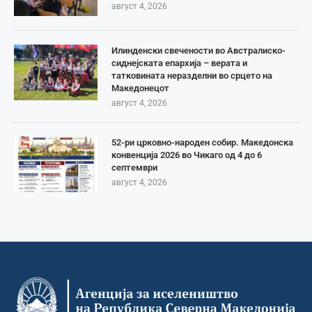
август 4, 2026
Илинденски свечености во Австралиско-
сиднејската епархија – верата и
татковината неразделни во срцето на
Македонецот
август 4, 2026
52-ри црковно-народен собир. Македонска
конвенција 2026 во Чикаго од 4 до 6
септември
август 4, 2026