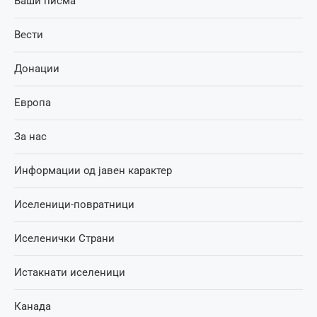
Ваши писма
Вести
Донации
Европа
За нас
Информации од јавен карактер
Иселеници-повратници
Иселенички Страни
Истакнати иселеници
Канада