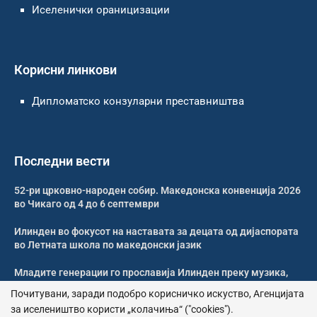
Иселенички ораницизации
Корисни линкови
Дипломатско конзуларни преставништва
Последни вести
52-ри црковно-народен собир. Македонска конвенција 2026
во Чикаго од 4 до 6 септември
Илинден во фокусот на наставата за децата од дијаспората
во Летната школа по македонски јазик
Младите генерации го прославија Илинден преку музика,
оро и македонската традиција
Почитувани, заради подобро корисничко искуство, Агенцијата
за иселеништво користи „колачиња“ ("cookies").
Свечено и молитвено одбележан Илинден во Џилонг