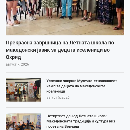
Прекрасна завршница на Летната школа по
македонски јазик за децата иселеници во
Охрид
август 7, 2026
Успешно заврши Музичко-етнолошкиот
камп за децата на македонските
иселеници
август 5, 2026
Четвртиот ден од Летната школа:
Македонската традиција и култура низ
посета на Вевчани