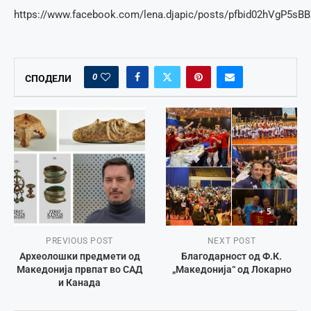
https://www.facebook.com/lena.djapic/posts/pfbid02hVg
0
СПОДЕЛИ
PREVIOUS POST
NEXT POST
Археолошки предмети од
Благодарност од Ф.К.
Македонија првпат во САД
„Македонија“ од Локарно
и Канада