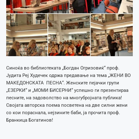
Синоќа во библиотеката „Богдан Огризовиќ“ проф.
Јудита Реј Худечек одржа предавање на тема „ЖЕНИ ВО
МАКЕДОНСКАТА ПЕСНА“. Женските пејачки групи
„ЕЗЕРКИ“ и „МОМИ БИСЕРНИ“ успешно ги презентираа
песните, на задоволство на многубројната публика!
Својата авторска поема посветена на две силни жени
со кои пораснала, нејзините баби, ја прочита проф.
Бранкица Богатинов!