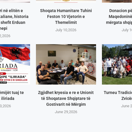
i në elitën e
Shoqata Humanitare Tuhini
Donacion pë
aliane, historia
Feston 10 Vjetorin e
Maqedoninë 
shefit Erduan
Themelimit
mërgata shqip
hepi
July 10,2026
July 
2,2026
ëmijët tuaj te
Zgjidhet kryesia e re e Unionit
Turneu Tradici
 iliriada
të Shoqatave Shqiptare të
Zvicë
Gostivarit në Mërgim
0,2026
June 
June 29,2026