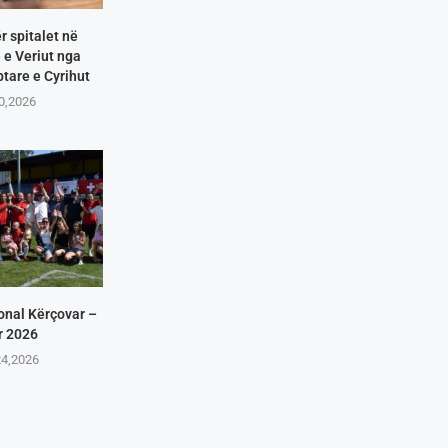
r spitalet në
e Veriut nga
tare e Cyrihut
10,2026
onal Kërçovar –
r 2026
24,2026