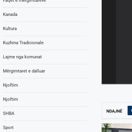
Faqet e mërgimtarëve
Kanada
Kultura
Kuzhina Tradicionale
Lajme nga komunat
Mërgimtaret e dalluar
Njoftim
Njoftim
NDAJNË
SHBA
Sport