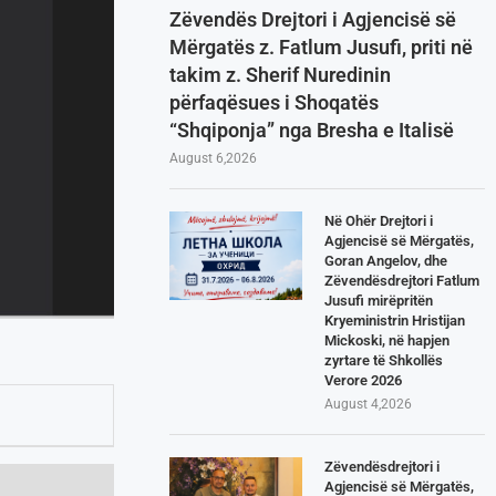
Zëvendës Drejtori i Agjencisë së
Mërgatës z. Fatlum Jusufi, priti në
takim z. Sherif Nuredinin
përfaqësues i Shoqatës
“Shqiponja” nga Bresha e Italisë
August 6,2026
Në Ohër Drejtori i
Agjencisë së Mërgatës,
Goran Angelov, dhe
Zëvendësdrejtori Fatlum
Jusufi mirëpritën
Kryeministrin Hristijan
Mickoski, në hapjen
zyrtare të Shkollës
Verore 2026
August 4,2026
Zëvendësdrejtori i
Agjencisë së Mërgatës,