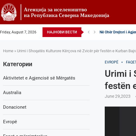
Friday, August 7, 2026
НАЈНОВИ ВЕСТИ
Në Ohër Drejtori i Agj
Zëvendësdrejtori i Agj
Zëvendës Drejtori i Ag
VENDIM – Këshilltar-p
Nga Gostivari në elitën
Zëvendës Drejtori i Ag
Shoqata Humanitare Tu
Donacion për spitalet 
Shpallje e brendshme 
Home
»
Urimi i Shoqatës Kulturore Kërçova në Zvicër për festën e Kurban Bajr
EVROPË
FAQE
Категории
Urimi i
Aktivitetet e Agjencisë së Мërgatës
festën 
Australia
June 29,2023
Donacionet
Evropë