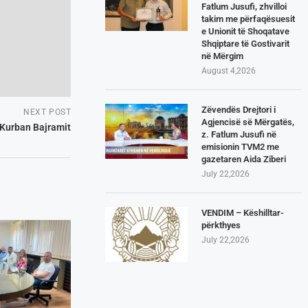
Fatlum Jusufi, zhvilloi
takim me përfaqësuesit
e Unionit të Shoqatave
Shqiptare të Gostivarit
në Mërgim
August 4,2026
Zëvendës Drejtori i
NEXT POST
Agjencisë së Mërgatës,
 Kurban Bajramit
z. Fatlum Jusufi në
emisionin TVM2 me
gazetaren Aida Ziberi
July 22,2026
VENDIM – Këshilltar-
përkthyes
July 22,2026