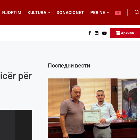
NJOFTIM
KULTURA
DONACIONET
PËR NE
Архива
Последни вести
icër për