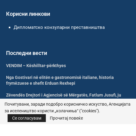
Корисни линкови
Дипломатско конзуларни преставништва
Последни вести
VENDIM – Këshilltar-përkthyes
Nga Gostivari në elitën e gastronomisë italiane, historia
frymëzuese e shefit Erduan Rexhepi
Zëvendës Drejtori i Agjencisë së Mërgatës, Fatlum Jusufi, ju
uron mirëseardhje mërgimtarëve
Почитувани, заради подобро корисничко искуство, Агенцијата
за иселеништво користи „колачиња“ ("cookies").
Shoqata Humanitare Tuhini Feston 10 Vjetorin e Themelimit
Се согласувам
Прочитај повеќе
© 2026 – Сите права се задржани | Агенција за иселеништво