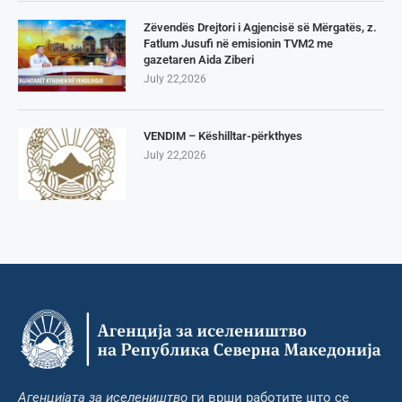
Zëvendës Drejtori i Agjencisë së Mërgatës, z.
Fatlum Jusufi në emisionin TVM2 me
gazetaren Aida Ziberi
July 22,2026
VENDIM – Këshilltar-përkthyes
July 22,2026
Агенцијата за иселеништво
ги врши работите што се