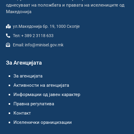
однесуваат на положбата и правата на иселениците од
Македонија
ул.Македонија бр. 19, 1000 Скопје
Тел: + 389 2 3118 633
Email: info@minisel.gov.mk
За Агенцијата
За агенцијата
Активности на агенцијата
Информации од јавен карактер
Правна регулатива
Контакт
Иселенички ораницизации