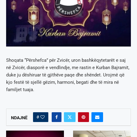
Shoqata “Përshefca” për Zvicër, uron bashkëqytetarët e saj
në Zvicër, diasporë e vendlindje, me rastin e Kurban Bajramit,
duke ju dëshiruar të gjithëve paqe dhe shëndet. Urojmë që
kjo festë të sjellë gëzim, harmoni, begati dhe të mira në
familjet tuaja.
0
NDAJNË