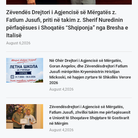
Zëvendës Drejtori i Agjencisë së Mërgatës z.
Fatlum Jusufi, priti në takim z. Sherif Nuredinin
përfaqësues i Shoqatës “Shqiponja” nga Bresha e
Italisë
August 6,2026
Në Ohër Drejtori i Agjencisë së Mërgatës,
Goran Angelov, dhe Zëvendësdrejtori Fatlum
Jusufi mirëpritën Kryeministrin Hristijan
Mickoski, në hapjen zyrtare të Shkollës Verore
2026
August 4,2026
Zëvendësdrejtori i Agjencisë së Mërgatës,
Fatlum Jusufi, zhvilloi takim me përfaqësuesit
e Unionit të Shoqatave Shqiptare të Gostivarit
në Mërgim
August 4,2026