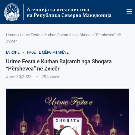
Home
»
Urime Festa e Kurban Bajramit nga Shoqata “Përshevca” në
Zvicër
EVROPË
FAQET E MËRGIMTARËVE
Urime Festa e Kurban Bajramit nga Shoqata
“Përshevca” në Zvicër
June 30,2023
294
views