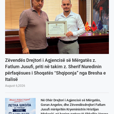
Zëvendës Drejtori i Agjencisë së Mërgatës z.
Fatlum Jusufi, priti në takim z. Sherif Nuredinin
përfaqësues i Shoqatës “Shqiponja” nga Bresha e
Italisë
August 6,2026
Në Ohër Drejtori i Agjencisë së Mërgatës,
Goran Angelov, dhe Zëvendësdrejtori Fatlum
Jusufi mirëpritën Kryeministrin Hristijan
Mickoski, në hapjen zyrtare të Shkollës Verore