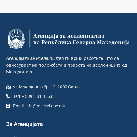
Агенцијата за иселеништво
ги врши работите што се
однесуваат на положбата и правата на иселениците од
Македонија
ул.Македонија бр. 19, 1000 Скопје
Тел: + 389 2 3118 633
Email: info@minisel.gov.mk
За Агенцијата