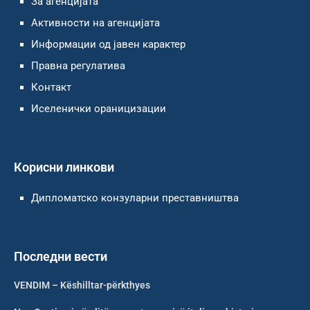
За агенцијата
Активности на агенцијата
Информации од јавен карактер
Правна регулатива
Контакт
Иселенички ораницизации
Корисни линкови
Дипломатско конзуларни преставништва
Последни вести
VENDIM – Këshilltar-përkthyes