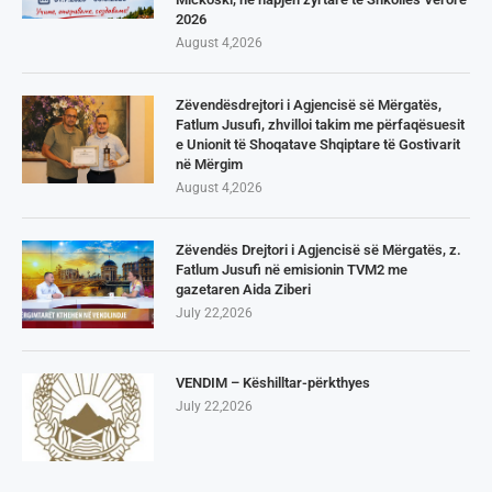
2026
August 4,2026
Zëvendësdrejtori i Agjencisë së Mërgatës,
Fatlum Jusufi, zhvilloi takim me përfaqësuesit
e Unionit të Shoqatave Shqiptare të Gostivarit
në Mërgim
August 4,2026
Zëvendës Drejtori i Agjencisë së Mërgatës, z.
Fatlum Jusufi në emisionin TVM2 me
gazetaren Aida Ziberi
July 22,2026
VENDIM – Këshilltar-përkthyes
July 22,2026