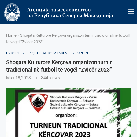
Home
»
Shoqata Kulturore Kërçova organizon turnir tradicional në futboll
të vogël “Zvicër 2023”
EVROPË
FAQET E MËRGIMTARËVE
SPORT
Shoqata Kulturore Kërçova organizon turnir
tradicional në futboll të vogël “Zvicër 2023”
May 18,2023
344
views