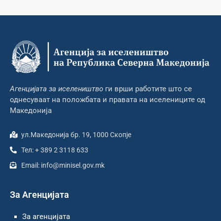
Агенцијата за иселеништво
ги врши работите што се
однесуваат на положбата и правата на иселениците од
Македонија
ул.Македонија бр. 19, 1000 Скопје
Тел: + 389 2 3118 633
Email: info@minisel.gov.mk
За Агенцијата
За агенцијата