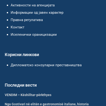
Активности на агенцијата
Информации од јавен карактер
Правна регулатива
Контакт
Иселенички ораницизации
Корисни линкови
Дипломатско конзуларни преставништва
Последни вести
VENDIM – Këshilltar-përkthyes
Nga Gostivari në elitën e gastronomisë italiane, historia