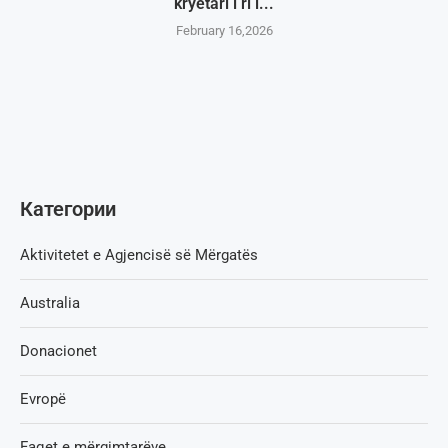
kryetari i ri i...
February 16,2026
Категории
Aktivitetet e Agjencisë së Мërgatës
Australia
Donacionet
Evropë
Faqet e mërgimtarëve