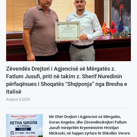
Zëvendës Drejtori i Agjencisë së Mërgatës z.
Fatlum Jusufi, priti në takim z. Sherif Nuredinin
përfaqësues i Shoqatës “Shqiponja” nga Bresha e
Italisë
August 6,2026
Në Ohër Drejtori i Agjencisë së Mërgatës,
Goran Angelov, dhe Zëvendësdrejtori Fatlum
Jusufi mirëpritën Kryeministrin Hristijan
Mickoski, në hapjen zyrtare të Shkollës Verore