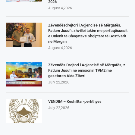
2026
August 4,2026
Zëvendësdrejtori i Agjencisë së Mërgatës,
Fatlum Jusufi, zhvilloi takim me përfaqësuesit
e Unionit të Shoqatave Shqiptare të Gostivarit
në Mërgim
August 4,2026
Zëvendës Drejtori i Agjencisë së Mërgatës, z.
Fatlum Jusufi në emisionin TVM2 me
gazetaren Aida Ziberi
July 22,2026
VENDIM – Këshilltar-përkthyes
July 22,2026