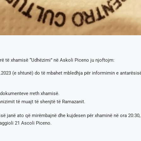
rë të xhamisë “Udhëzimi” në Askoli Piceno ju njoftojm:
2023 (e shtunë) do të mbahet mbledhja për informimin e antarësisë
 dokumenteve rreth xhamisë.
nizimit të muajt të shenjtë të Ramazanit.
isë janë ato që mirëmbajnë dhe kujdesen për xhaminë në ora 20:30,
Gaggioli 21 Ascoli Piceno.