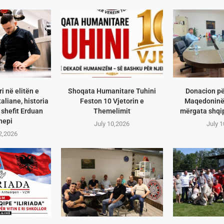
i në elitën e
Shoqata Humanitare Tuhini
Donacion pë
aliane, historia
Feston 10 Vjetorin e
Maqedoninë 
shefit Erduan
Themelimit
mërgata shqip
hepi
July 10,2026
July 
2,2026