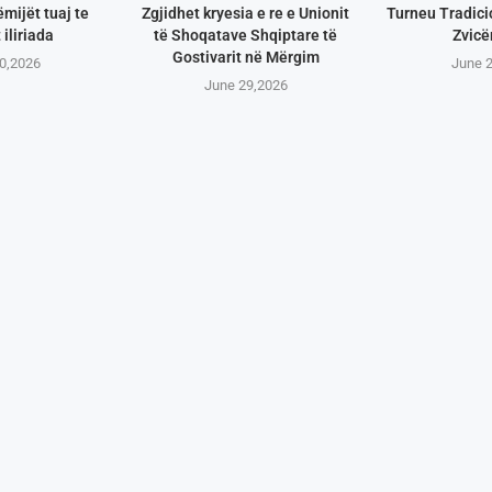
ëmijët tuaj te
Zgjidhet kryesia e re e Unionit
Turneu Tradici
 iliriada
të Shoqatave Shqiptare të
Zvicë
Gostivarit në Mërgim
0,2026
June 
June 29,2026