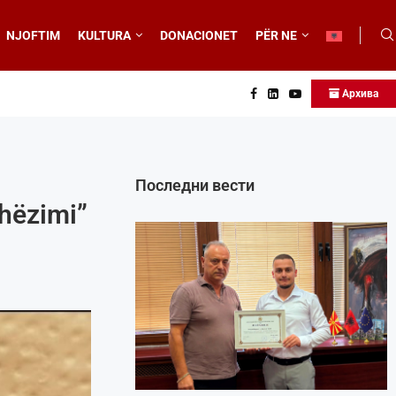
NJOFTIM
KULTURA
DONACIONET
PËR NE
Архива
Последни вести
hëzimi”