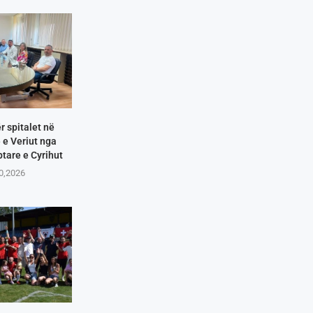
r spitalet në
e Veriut nga
tare e Cyrihut
10,2026