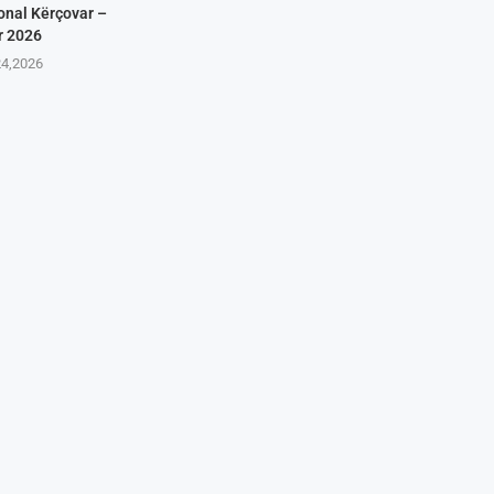
onal Kërçovar –
r 2026
24,2026