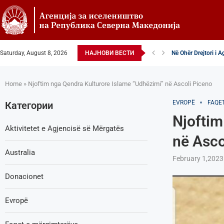
Saturday, August 8, 2026
НАЈНОВИ ВЕСТИ
Në Ohër Drejtori i 
Zëvendësdrejtori i A
Zëvendës Drejtori i
VENDIM – Këshillta
Nga Gostivari në eli
Zëvendës Drejtori i
Shoqata Humanitare
Donacion për spital
Shpallje e brendsh
Home
»
Njoftim nga Qendra Kulturore Islame “Udhëzimi” në Ascoli Piceno
EVROPË
FAQE
Категории
Njoftim
Aktivitetet e Agjencisë së Мërgatës
në Asco
Australia
February 1,2023
Donacionet
Evropë