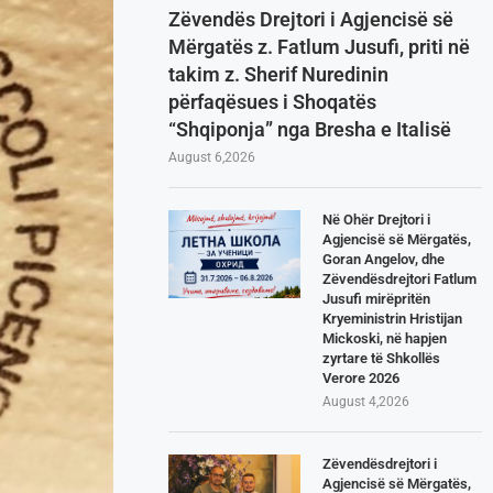
Zëvendës Drejtori i Agjencisë së
Mërgatës z. Fatlum Jusufi, priti në
takim z. Sherif Nuredinin
përfaqësues i Shoqatës
“Shqiponja” nga Bresha e Italisë
August 6,2026
Në Ohër Drejtori i
Agjencisë së Mërgatës,
Goran Angelov, dhe
Zëvendësdrejtori Fatlum
Jusufi mirëpritën
Kryeministrin Hristijan
Mickoski, në hapjen
zyrtare të Shkollës
Verore 2026
August 4,2026
Zëvendësdrejtori i
Agjencisë së Mërgatës,