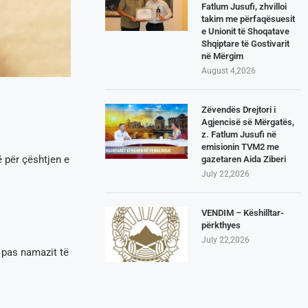
Fatlum Jusufi, zhvilloi
takim me përfaqësuesit
e Unionit të Shoqatave
Shqiptare të Gostivarit
në Mërgim
August 4,2026
Zëvendës Drejtori i
Agjencisë së Mërgatës,
z. Fatlum Jusufi në
emisionin TVM2 me
 për çështjen e
gazetaren Aida Ziberi
July 22,2026
VENDIM – Këshilltar-
përkthyes
July 22,2026
 pas namazit të