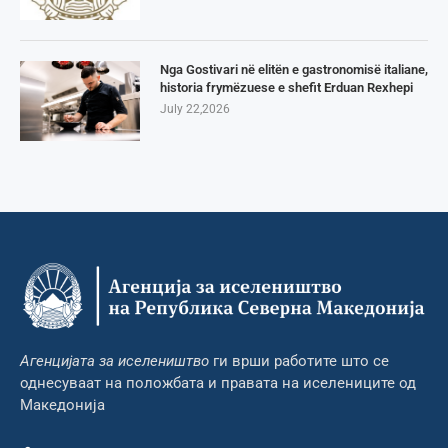
Nga Gostivari në elitën e gastronomisë italiane,
historia frymëzuese e shefit Erduan Rexhepi
July 22,2026
Агенцијата за иселеништво
ги врши работите што се
однесуваат на положбата и правата на иселениците од
Македонија