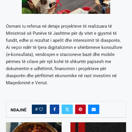
Osmani iu referua në detaje projekteve të realizuara të
Ministrisë së Punëve të Jashtme për dy vitet e gjysmë të
fundit, edhe si rezultat i apelit dhe interesimit të diasporës.
Ai veçoi ndër të tjera digjitalizimin e shërbimeve konsullore
(e-konsullata), vendosjen e stacioneve bazë dhe mobile
përmes të cilave për një kohë të shkurtër pajisesh me
dokumentin e udhëtimit, financimin i projekteve për
diasporën dhe përfitimet ekonomike në rast investimi në
Maqedoninë e Veriut.
0
NDAJNË