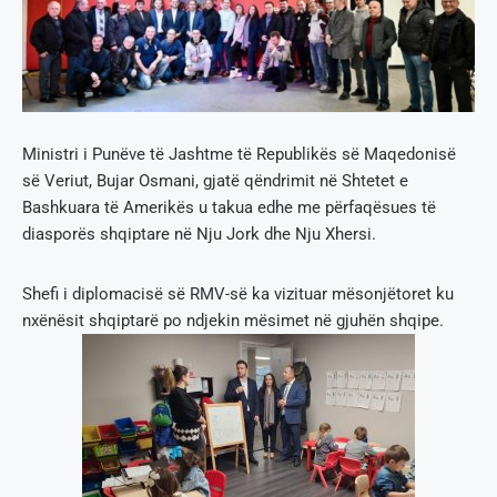
Ministri i Punëve të Jashtme të Republikës së Maqedonisë
së Veriut, Bujar Osmani, gjatë qëndrimit në Shtetet e
Bashkuara të Amerikës u takua edhe me përfaqësues të
diasporës shqiptare në Nju Jork dhe Nju Xhersi.
Shefi i diplomacisë së RMV-së ka vizituar mësonjëtoret ku
nxënësit shqiptarë po ndjekin mësimet në gjuhën shqipe.