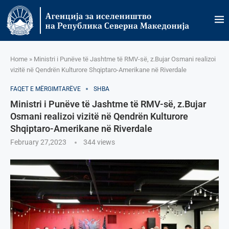
Home
»
Ministri i Punëve të Jashtme të RMV-së, z.Bujar Osmani realizoi
vizitë në Qendrën Kulturore Shqiptaro-Amerikane në Riverdale
FAQET E MËRGIMTARËVE
SHBA
Ministri i Punëve të Jashtme të RMV-së, z.Bujar
Osmani realizoi vizitë në Qendrën Kulturore
Shqiptaro-Amerikane në Riverdale
February 27,2023
344
views