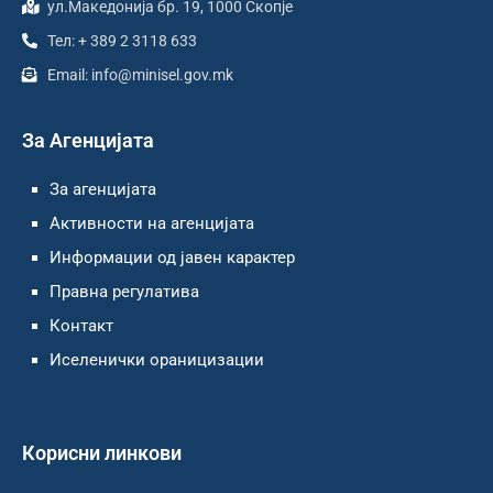
ул.Македонија бр. 19, 1000 Скопје
Тел: + 389 2 3118 633
Email: info@minisel.gov.mk
За Агенцијата
За агенцијата
Активности на агенцијата
Информации од јавен карактер
Правна регулатива
Контакт
Иселенички ораницизации
Корисни линкови