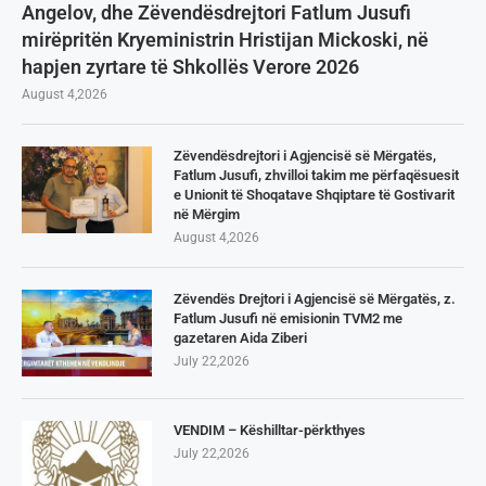
Angelov, dhe Zëvendësdrejtori Fatlum Jusufi
mirëpritën Kryeministrin Hristijan Mickoski, në
hapjen zyrtare të Shkollës Verore 2026
August 4,2026
Zëvendësdrejtori i Agjencisë së Mërgatës,
Fatlum Jusufi, zhvilloi takim me përfaqësuesit
e Unionit të Shoqatave Shqiptare të Gostivarit
në Mërgim
August 4,2026
Zëvendës Drejtori i Agjencisë së Mërgatës, z.
Fatlum Jusufi në emisionin TVM2 me
gazetaren Aida Ziberi
July 22,2026
VENDIM – Këshilltar-përkthyes
July 22,2026