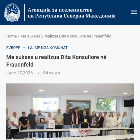
Home
»
Me sukses u realizua Dita Konsullore në Frauenfeld
EVROPË
LAJME NGA KOMUNAT
Me sukses u realizua Dita Konsullore në
Frauenfeld
June 17,2026
84
views