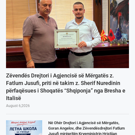
Zëvendës Drejtori i Agjencisë së Mërgatës z.
Fatlum Jusufi, priti në takim z. Sherif Nuredinin
përfaqësues i Shoqatës “Shqiponja” nga Bresha e
Italisë
August 6,2026
Në Ohër Drejtori i Agjencisë së Mërgatës,
Goran Angelov, dhe Zëvendësdrejtori Fatlum
Jusufi mirëpritën Kryeministrin Hristijan