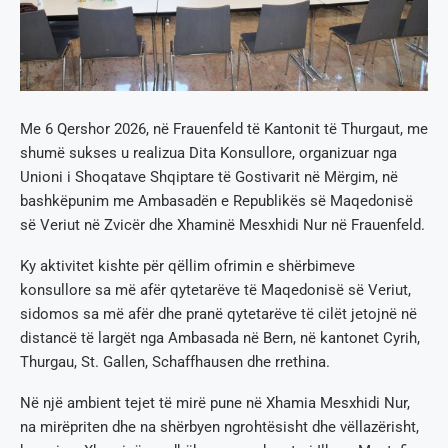
Me 6 Qershor 2026, në Frauenfeld të Kantonit të Thurgaut, me
shumë sukses u realizua Dita Konsullore, organizuar nga
Unioni i Shoqatave Shqiptare të Gostivarit në Mërgim, në
bashkëpunim me Ambasadën e Republikës së Maqedonisë
së Veriut në Zvicër dhe Xhaminë Mesxhidi Nur në Frauenfeld.
Ky aktivitet kishte për qëllim ofrimin e shërbimeve
konsullore sa më afër qytetarëve të Maqedonisë së Veriut,
sidomos sa më afër dhe pranë qytetarëve të cilët jetojnë në
distancë të largët nga Ambasada në Bern, në kantonet Cyrih,
Thurgau, St. Gallen, Schaffhausen dhe rrethina.
Në një ambient tejet të mirë pune në Xhamia Mesxhidi Nur,
na mirëpriten dhe na shërbyen ngrohtësisht dhe vëllazërisht,