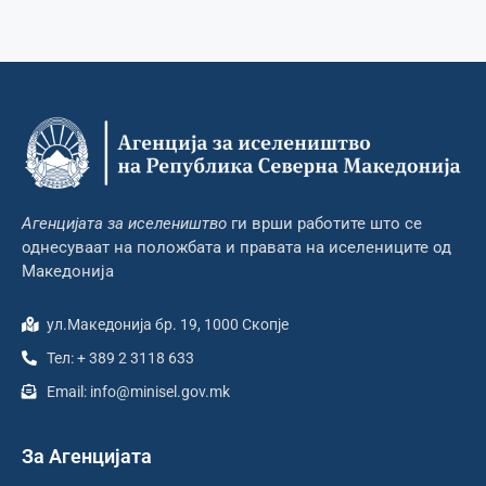
Агенцијата за иселеништво
ги врши работите што се
однесуваат на положбата и правата на иселениците од
Македонија
ул.Македонија бр. 19, 1000 Скопје
Тел: + 389 2 3118 633
Email: info@minisel.gov.mk
За Агенцијата