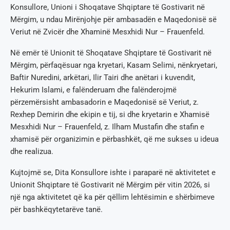
Konsullore, Unioni i Shoqatave Shqiptare të Gostivarit në
Mërgim, u ndau Mirënjohje për ambasadën e Maqedonisë së
Veriut në Zvicër dhe Xhaminë Mesxhidi Nur – Frauenfeld.
Në emër të Unionit të Shoqatave Shqiptare të Gostivarit në
Mërgim, përfaqësuar nga kryetari, Kasam Selimi, nënkryetari,
Baftir Nuredini, arkëtari, Ilir Tairi dhe anëtari i kuvendit,
Hekurim Islami, e falënderuam dhe falënderojmë
përzemërsisht ambasadorin e Maqedonisë së Veriut, z.
Rexhep Demirin dhe ekipin e tij, si dhe kryetarin e Xhamisë
Mesxhidi Nur – Frauenfeld, z. Ilham Mustafin dhe stafin e
xhamisë për organizimin e përbashkët, që me sukses u ideua
dhe realizua.
Kujtojmë se, Dita Konsullore ishte i paraparë në aktivitetet e
Unionit Shqiptare të Gostivarit në Mërgim për vitin 2026, si
një nga aktivitetet që ka për qëllim lehtësimin e shërbimeve
për bashkëqytetarëve tanë.