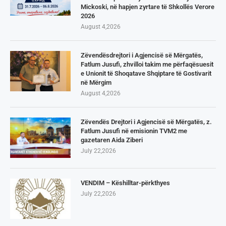
Mickoski, në hapjen zyrtare të Shkollës Verore
2026
August 4,2026
Zëvendësdrejtori i Agjencisë së Mërgatës,
Fatlum Jusufi, zhvilloi takim me përfaqësuesit
e Unionit të Shoqatave Shqiptare të Gostivarit
në Mërgim
August 4,2026
Zëvendës Drejtori i Agjencisë së Mërgatës, z.
Fatlum Jusufi në emisionin TVM2 me
gazetaren Aida Ziberi
July 22,2026
VENDIM – Këshilltar-përkthyes
July 22,2026