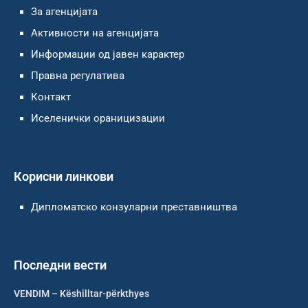
За агенцијата
Активности на агенцијата
Информации од јавен карактер
Правна регулатива
Контакт
Иселенички ораницизации
Корисни линкови
Дипломатско конзуларни преставништва
Последни вести
VENDIM – Këshilltar-përkthyes