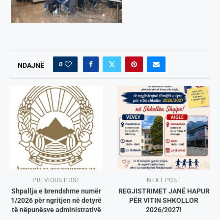
0
NDAJNË
PREVIOUS POST
NEXT POST
Shpallja e brendshme numër
REGJISTRIMET JANË HAPUR
1/2026 për ngritjen në detyrë
PËR VITIN SHKOLLOR
të nëpunësve administrativë
2026/2027!