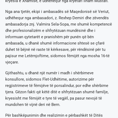
kryesia e Xhamisë, e udhëhequr nga kryetari Ilham Mustafi.
Nga ana tjetër, ekipi i ambasadës së Maqedonisë së Veriut,
udhëhequr nga ambasadori, z. Rexhep Demiri dhe zëvendës
ambasadorja znj. Valmira Sela-Sopa, me shumë kompetencë
dhe profesionalizëm e shfrytëzuan mundësinë dhe i
informuan qytetarët e pranishëm për punën që bën
ambasada, u dhanë shumë informacione shtesë se çfarë
duhet të bëjnë në raste të kërkesave, për rëndësinë për tu
pajisur me Letërnjoftime, sidomos fëmijët nga mosha 16-të
vjeçare.
Gjithashtu, u dhanë një numër i madh i shërbimeve
konsullore, sidomos Flet-Udhëtime, autorizime për
regjistrimeve të fëmijëve të porsalindur, por edhe shërbime
tjera. Gëzon fakti që këtë ditë e shfrytëzuan shumë familje,
kryesisht me fëmijët e tyre të vegjël, pa pasur nevojë të
mundohen të vijnë deri në Bern.
Për bashkëpunimin dhe realizimin e përbashkët të Ditës