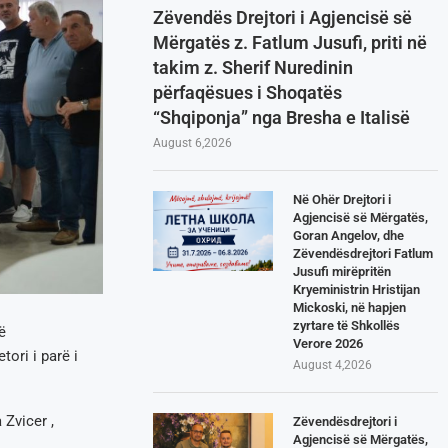
Zëvendës Drejtori i Agjencisë së
Mërgatës z. Fatlum Jusufi, priti në
takim z. Sherif Nuredinin
përfaqësues i Shoqatës
“Shqiponja” nga Bresha e Italisë
August 6,2026
Në Ohër Drejtori i
Agjencisë së Mërgatës,
Goran Angelov, dhe
Zëvendësdrejtori Fatlum
Jusufi mirëpritën
Kryeministrin Hristijan
Mickoski, në hapjen
zyrtare të Shkollës
ë
Verore 2026
ori i parë i
August 4,2026
Zvicer ,
Zëvendësdrejtori i
Agjencisë së Mërgatës,
.