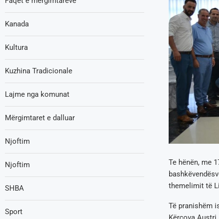
Faqet e mërgimtarëve
Kanada
Kultura
Kuzhina Tradicionale
Lajme nga komunat
Mërgimtaret e dalluar
Njoftim
Te hënën, me 17
Njoftim
bashkëvendësve 
themelimit të 
SHBA
Të pranishëm is
Sport
Kërçova Austri,