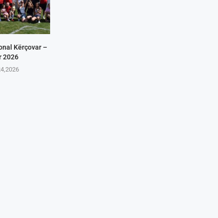
onal Kërçovar –
r 2026
24,2026