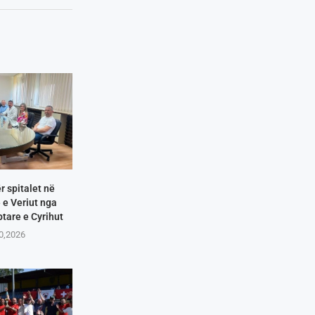
r spitalet në
e Veriut nga
tare e Cyrihut
10,2026