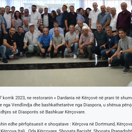
 korrik 2023, ne restoranin « Dardania në Kërçovë në prani të shum
nga Vendlindja dhe bashkathetarëve nga Diaspora, u shënua përvjet
Lidhjes së Diasporës së Bashkuar Kërçovare.
hin edhe përfqësuesit e shoqatave : Kërçova në Dortmund, Kërçova 
 Kërçova Itali , Oda Kërçovare, Shoqata Baçisht, Shoqata Prapadisht