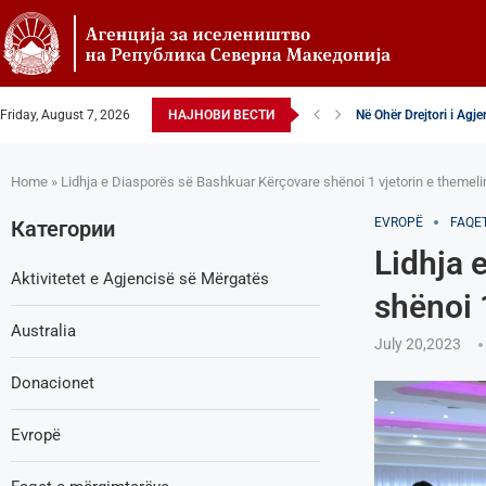
Friday, August 7, 2026
НАЈНОВИ ВЕСТИ
Në Ohër Drejtori i Agj
Zëvendësdrejtori i Agj
Zëvendës Drejtori i Ag
VENDIM – Këshilltar-p
Nga Gostivari në elitën
Zëvendës Drejtori i Ag
Shoqata Humanitare Tu
Donacion për spitalet 
Shpallje e brendshme 
Home
»
Lidhja e Diasporës së Bashkuar Kërçovare shënoi 1 vjetorin e themeli
EVROPË
FAQE
Категории
Lidhja 
Aktivitetet e Agjencisë së Мërgatës
shënoi 
Australia
July 20,2023
Donacionet
Evropë