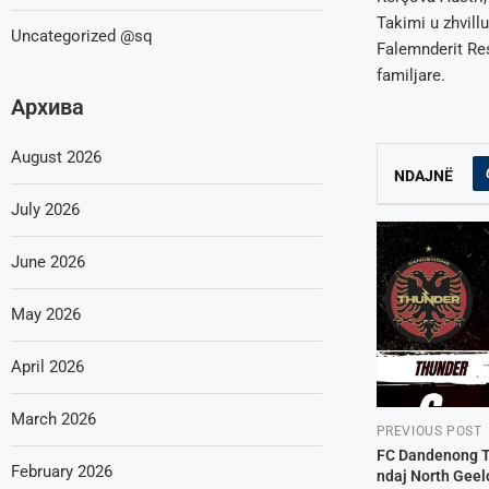
Takimi u zhvill
Uncategorized @sq
Falemnderit Res
familjare.
Архива
August 2026
NDAJNË
July 2026
June 2026
May 2026
April 2026
March 2026
PREVIOUS POST
FC Dandenong Th
February 2026
ndaj North Geel