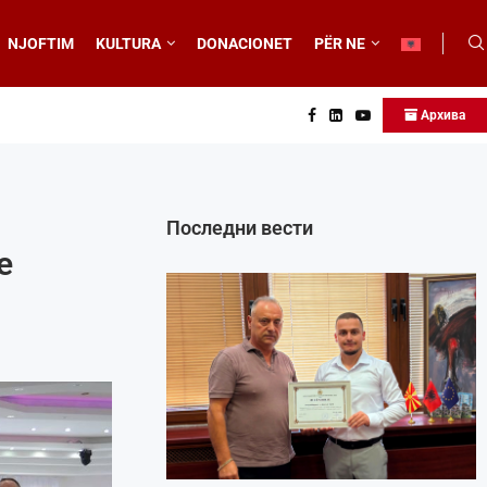
NJOFTIM
KULTURA
DONACIONET
PËR NE
Архива
Последни вести
e