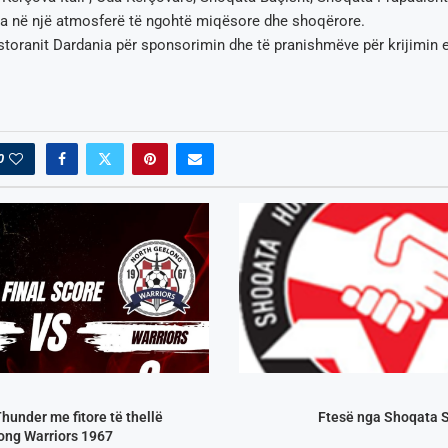
ua në një atmosferë të ngohtë miqësore dhe shoqërore.
toranit Dardania për sponsorimin dhe të pranishmëve për krijimin 
0
under me fitore të thellë
Ftesë nga Shoqata S
ong Warriors 1967