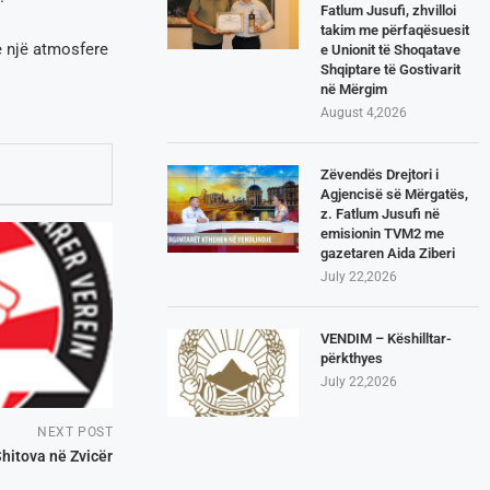
Fatlum Jusufi, zhvilloi
takim me përfaqësuesit
e një atmosfere
e Unionit të Shoqatave
Shqiptare të Gostivarit
në Mërgim
August 4,2026
Zëvendës Drejtori i
Agjencisë së Mërgatës,
z. Fatlum Jusufi në
emisionin TVM2 me
gazetaren Aida Ziberi
July 22,2026
VENDIM – Këshilltar-
përkthyes
July 22,2026
NEXT POST
hitova në Zvicër