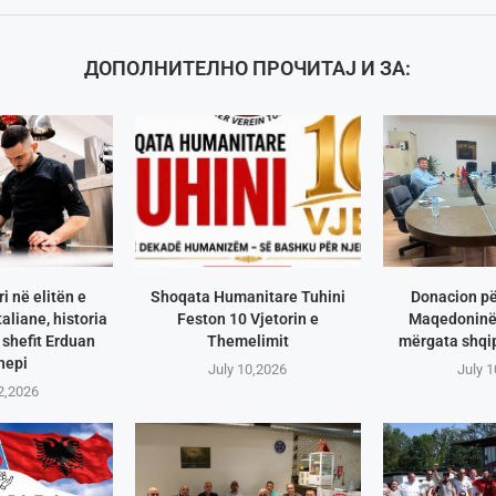
ДОПОЛНИТЕЛНО ПРОЧИТАЈ И ЗА:
i në elitën e
Shoqata Humanitare Tuhini
Donacion pë
aliane, historia
Feston 10 Vjetorin e
Maqedoninë 
shefit Erduan
Themelimit
mërgata shqip
hepi
July 10,2026
July 
2,2026