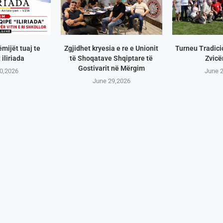
ëmijët tuaj te
Zgjidhet kryesia e re e Unionit
Turneu Tradici
 iliriada
të Shoqatave Shqiptare të
Zvicë
Gostivarit në Mërgim
0,2026
June 
June 29,2026