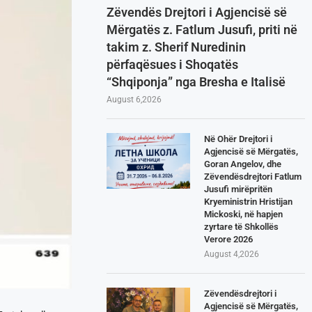
Zëvendës Drejtori i Agjencisë së
Mërgatës z. Fatlum Jusufi, priti në
takim z. Sherif Nuredinin
përfaqësues i Shoqatës
“Shqiponja” nga Bresha e Italisë
August 6,2026
Në Ohër Drejtori i
Agjencisë së Mërgatës,
Goran Angelov, dhe
Zëvendësdrejtori Fatlum
Jusufi mirëpritën
Kryeministrin Hristijan
Mickoski, në hapjen
zyrtare të Shkollës
Verore 2026
August 4,2026
Zëvendësdrejtori i
Agjencisë së Mërgatës,