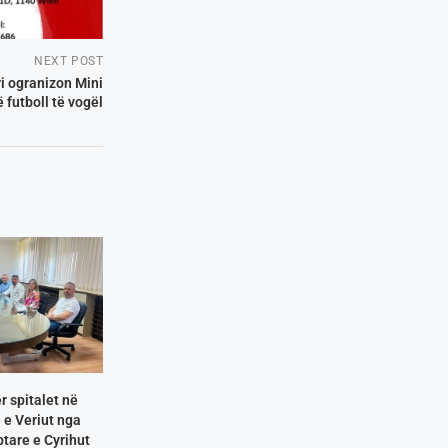
NEXT POST
i ogranizon Mini
 futboll të vogël
r spitalet në
e Veriut nga
tare e Cyrihut