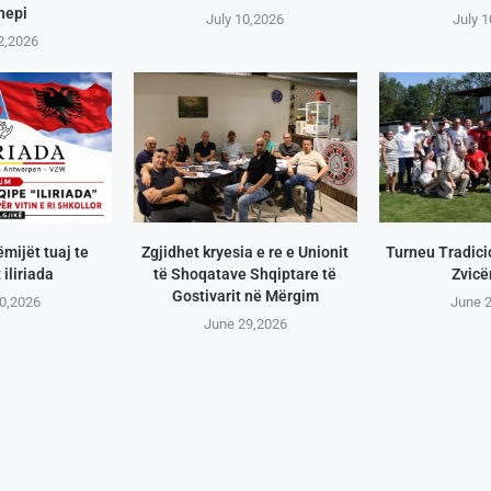
hepi
July 10,2026
July 
2,2026
ëmijët tuaj te
Zgjidhet kryesia e re e Unionit
Turneu Tradici
 iliriada
të Shoqatave Shqiptare të
Zvicë
Gostivarit në Mërgim
0,2026
June 
June 29,2026