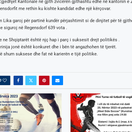
gjedhjet Kantonale në gjith zvicërën gjithashtu edhe në kantonin e 
sdorfit me rethin ku kishte kandidat edhe një kërçovar.
 Lika garoj për partinë kundër përjashtimit si de dinjitet për të gjith
 te siguroj në Regensdorf 639 vota .
 ne Shqiptarët është njç hap i parç i suksesit drejt politikës .
rinija jonë është konkuret dhe i bën të angazhohen të tjerët.
më shum suksese dhe fat në karierën e tijë politike.
0