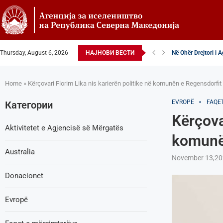
Thursday, August 6, 2026
НАЈНОВИ ВЕСТИ
Në Ohër Drejtori i 
Zëvendësdrejtori i 
Zëvendës Drejtori i
VENDIM – Këshillta
Nga Gostivari në eli
Zëvendës Drejtori i
Shoqata Humanitare
Donacion për spital
Shpallje e brendsh
Home
»
Kërçovari Florim Lika nis karierën politike në komunën e Regensdorfit
EVROPË
FAQE
Категории
Kërçova
Aktivitetet e Agjencisë së Мërgatës
komunën
Australia
November 13,20
Donacionet
Evropë