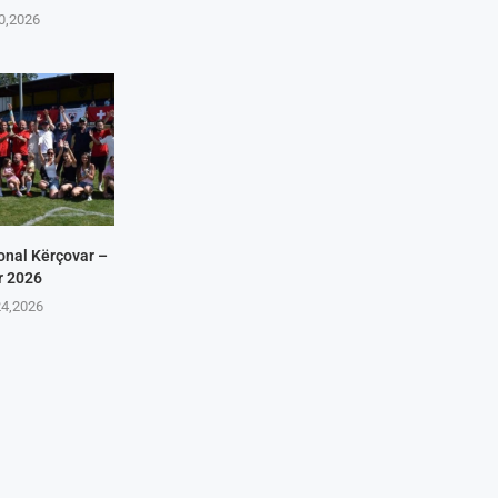
10,2026
onal Kërçovar –
r 2026
24,2026