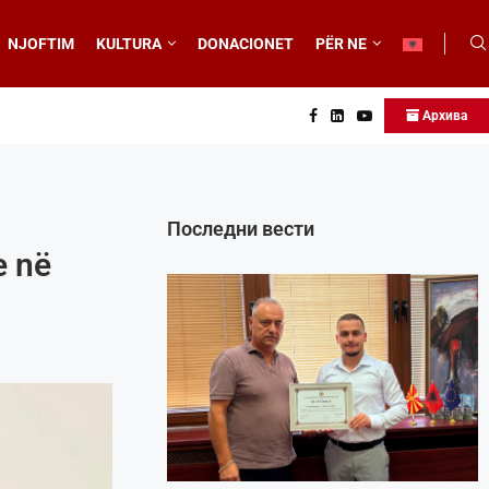
NJOFTIM
KULTURA
DONACIONET
PËR NE
Архива
Последни вести
e në