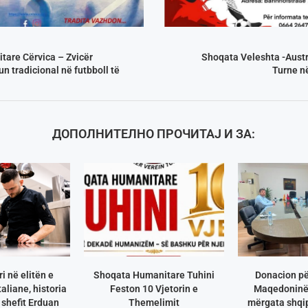
are Cërvica – Zvicër
Shoqata Veleshta -Austr
n tradicional në futbboll të
Turne në
ДОПОЛНИТЕЛНО ПРОЧИТАЈ И ЗА:
i në elitën e
Shoqata Humanitare Tuhini
Donacion pë
aliane, historia
Feston 10 Vjetorin e
Maqedoninë 
shefit Erduan
Themelimit
mërgata shqip