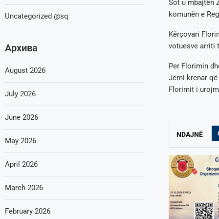
Sot u mbajtën Z
komunën e Regen
Uncategorized @sq
Kërçovari Florim
votuesve arriti
Архива
Per Florimin dhe
August 2026
Jemi krenar që 
Florimit i uroj
July 2026
June 2026
NDAJNË
May 2026
April 2026
March 2026
February 2026