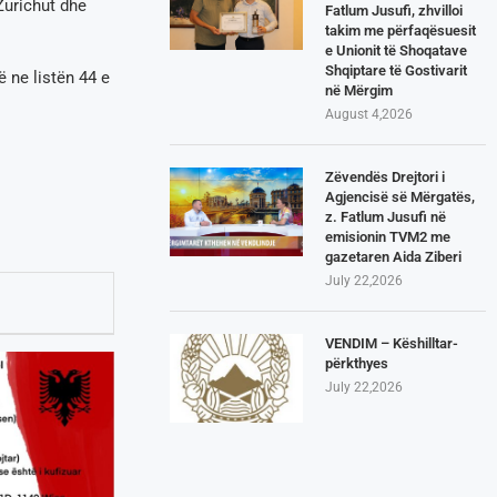
Zurichut dhe
Fatlum Jusufi, zhvilloi
takim me përfaqësuesit
e Unionit të Shoqatave
Shqiptare të Gostivarit
ë ne listën 44 e
në Mërgim
August 4,2026
Zëvendës Drejtori i
Agjencisë së Mërgatës,
z. Fatlum Jusufi në
emisionin TVM2 me
gazetaren Aida Ziberi
July 22,2026
VENDIM – Këshilltar-
përkthyes
July 22,2026