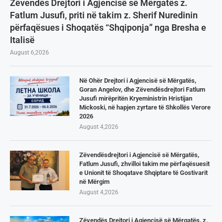
Zëvendës Drejtori i Agjencisë së Mërgatës z.
Fatlum Jusufi, priti në takim z. Sherif Nuredinin
përfaqësues i Shoqatës “Shqiponja” nga Bresha e
Italisë
August 6,2026
Në Ohër Drejtori i Agjencisë së Mërgatës,
Goran Angelov, dhe Zëvendësdrejtori Fatlum
Jusufi mirëpritën Kryeministrin Hristijan
Mickoski, në hapjen zyrtare të Shkollës Verore
2026
August 4,2026
Zëvendësdrejtori i Agjencisë së Mërgatës,
Fatlum Jusufi, zhvilloi takim me përfaqësuesit
e Unionit të Shoqatave Shqiptare të Gostivarit
në Mërgim
August 4,2026
Zëvendës Drejtori i Agjencisë së Mërgatës, z.