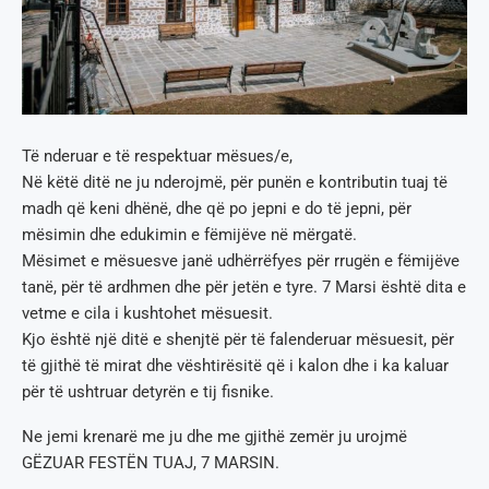
Të nderuar e të respektuar mësues/e,
Në këtë ditë ne ju nderojmë, për punën e kontributin tuaj të
madh që keni dhënë, dhe që po jepni e do të jepni, për
mësimin dhe edukimin e fëmijëve në mërgatë.
Mësimet e mësuesve janë udhërrëfyes për rrugën e fëmijëve
tanë, për të ardhmen dhe për jetën e tyre. 7 Marsi është dita e
vetme e cila i kushtohet mësuesit.
Kjo është një ditë e shenjtë për të falenderuar mësuesit, për
të gjithë të mirat dhe vështirësitë që i kalon dhe i ka kaluar
për të ushtruar detyrën e tij fisnike.
Ne jemi krenarë me ju dhe me gjithë zemër ju urojmë
GËZUAR FESTËN TUAJ, 7 MARSIN.