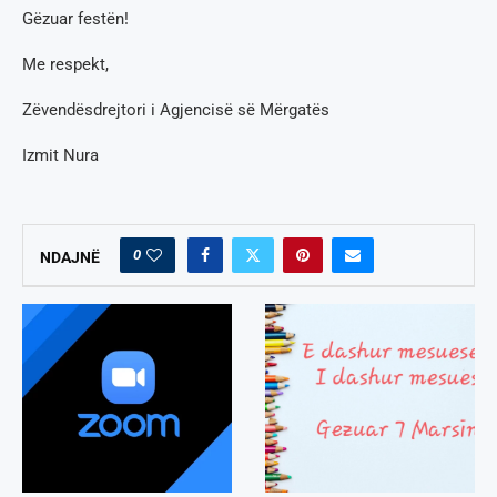
Gëzuar festën!
Me respekt,
Zëvendësdrejtori i Agjencisë së Mërgatës
Izmit Nura
0
NDAJNË