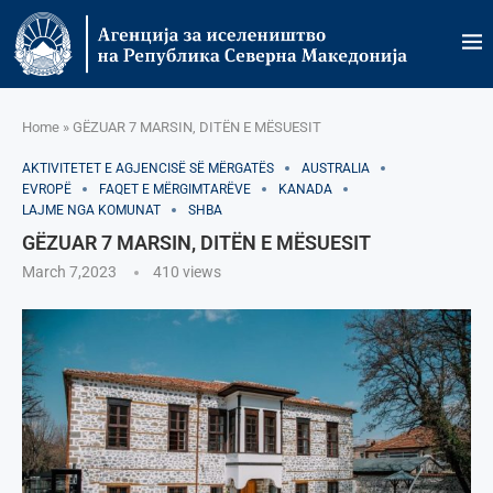
Home
»
GËZUAR 7 MARSIN, DITËN E MËSUESIT
AKTIVITETET E AGJENCISË SË МËRGATËS
AUSTRALIA
EVROPË
FAQET E MËRGIMTARËVE
KANADA
LAJME NGA KOMUNAT
SHBA
GËZUAR 7 MARSIN, DITËN E MËSUESIT
March 7,2023
410
views