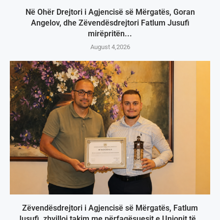
Në Ohër Drejtori i Agjencisë së Mërgatës, Goran
Angelov, dhe Zëvendësdrejtori Fatlum Jusufi
mirëpritën...
August 4,2026
Zëvendësdrejtori i Agjencisë së Mërgatës, Fatlum
Jusufi, zhvilloi takim me përfaqësuesit e Unionit të...