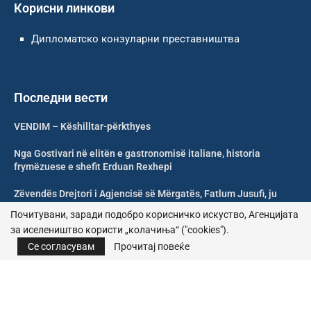
Корисни линкови
Дипломатско конзуларни преставништва
Последни вести
VENDIM – Këshilltar-përkthyes
Nga Gostivari në elitën e gastronomisë italiane, historia
frymëzuese e shefit Erduan Rexhepi
Zëvendës Drejtori i Agjencisë së Mërgatës, Fatlum Jusufi, ju
uron mirëseardhje mërgimtarëve
Почитувани, заради подобро корисничко искуство, Агенцијата
за иселеништво користи „колачиња“ ("cookies").
Shoqata Humanitare Tuhini Feston 10 Vjetorin e Themelimit
Се согласувам
Прочитај повеќе
© 2026 – Сите права се задржани | Агенција за иселеништво
Почитика за приватност
|
Политика за колачиња