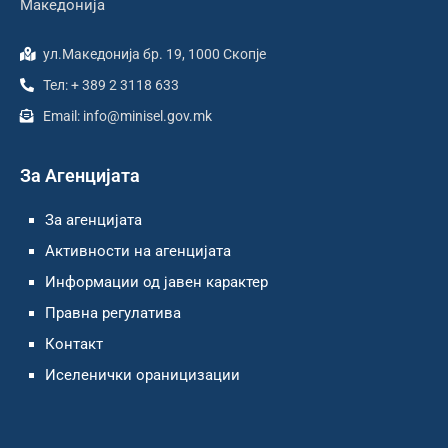
Македонија
ул.Македонија бр. 19, 1000 Скопје
Тел: + 389 2 3118 633
Email: info@minisel.gov.mk
За Агенцијата
За агенцијата
Активности на агенцијата
Информации од јавен карактер
Правна регулатива
Контакт
Иселенички ораницизации