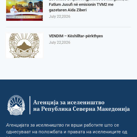
Fatlum Jusufi në emisionin TVM2 me
gazetaren Aida Ziberi
July 22,2026
VENDIM – Këshilltar-përkthyes
July 22,2026
Агенцијата за иселеништво
ги врши работите што се
однесуваат на положбата и правата на иселениците од