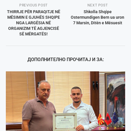
PREVIOUS POST
NEXT POST
ТHIRRJE PËR PARAQITJE NË
Shkolla Shqipe
MËSIMIN E GJUHËS SHQIPE
Ostermundigen Bern ua uron
NGA LARGËSIA NË
7 Marsin, Ditën e Mësuesit
ORGANIZIM TË AGJENCISË
SË MËRGATËS!
ДОПОЛНИТЕЛНО ПРОЧИТАЈ И ЗА: