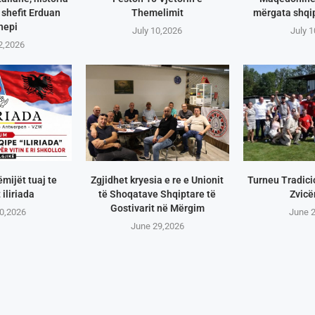
shefit Erduan
Themelimit
mërgata shqip
hepi
July 10,2026
July 
2,2026
ëmijët tuaj te
Zgjidhet kryesia e re e Unionit
Turneu Tradici
 iliriada
të Shoqatave Shqiptare të
Zvicë
Gostivarit në Mërgim
0,2026
June 
June 29,2026