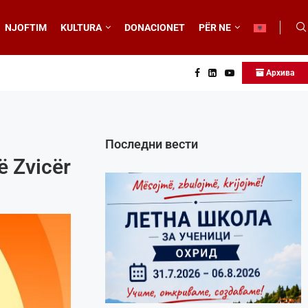
NJOFTIM
KULTURA
DONACIONET
PËR NE
Архива
Последни вести
ë Zvicër