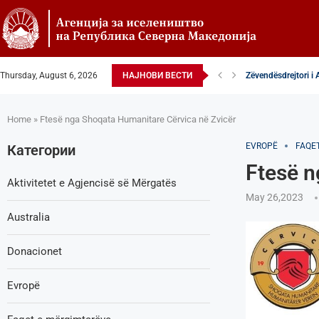
Thursday, August 6, 2026
НАЈНОВИ ВЕСТИ
Zëvendësdrejtori i 
Zëvendës Drejtori i
VENDIM – Këshillta
Nga Gostivari në eli
Zëvendës Drejtori i
Shoqata Humanitare
Donacion për spital
Shpallje e brendsh
Regjistrimi fëmijët t
Home
»
Ftesë nga Shoqata Humanitare Cërvica në Zvicër
EVROPË
FAQE
Категории
Ftesë n
Aktivitetet e Agjencisë së Мërgatës
May 26,2023
Australia
Donacionet
Evropë