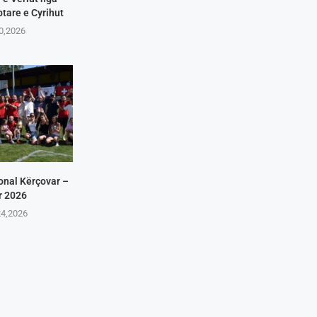
tare e Cyrihut
10,2026
onal Kërçovar –
r 2026
24,2026