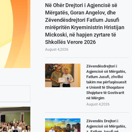
Në Ohër Drejtori i Agjencisë së
Mërgatës, Goran Angelov, dhe
Zëvendësdrejtori Fatlum Jusufi
mirëpritën Kryeministrin Hristijan
Mickoski, në hapjen zyrtare të
Shkollës Verore 2026
August 4,2026
Zëvendësdrejtori i
Agjencisë së Mërgatës,
Fatlum Jusufi, zhvilloi
takim me përfaqësuesit
e Unionit të Shoqatave
Shqiptare të Gostivarit
në Mërgim
August 4,2026
Zëvendës Drejtori i
Agjencisë së Mërgatës,
z. Fatlum Jusufi në