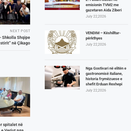
emisionin TVM2 me
gazetaren Aida Ziberi
July 22,2026
NEXT POST
VENDIM – Këshilltar-
r- Shkolla Shqipe
përkthyes
stirit” në Çikago
July 22,2026
Nga Gostivari në elitën e
gastronomisë italiane,
historia frymëzuese e
shefit Erduan Rexhepi
July 22,2026
r spitalet në
e Veriut nga