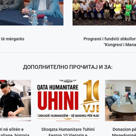
 të mërgatës
Programi i fundviti shkollo
“Kongresi i Mana
ДОПОЛНИТЕЛНО ПРОЧИТАЈ И ЗА:
i në elitën e
Shoqata Humanitare Tuhini
Donacion pë
aliane, historia
Feston 10 Vjetorin e
Maqedoninë 