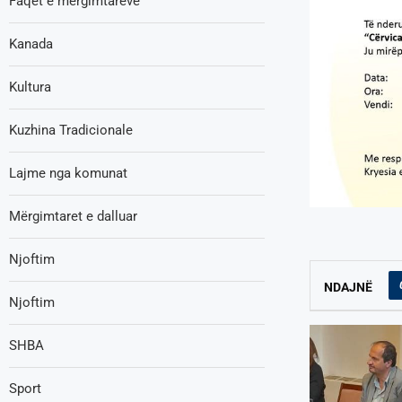
Faqet e mërgimtarëve
Kanada
Kultura
Kuzhina Tradicionale
Lajme nga komunat
Mërgimtaret e dalluar
Njoftim
NDAJNË
Njoftim
SHBA
Sport