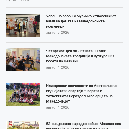
Успешно заврши Музичко-етнолошкиот
камп за децата на македонските
иселеници
август 5, 2026
Четвртиот ден од Летната школа:
Македонската традиција и култура низ
посета на Вевчани
август 4, 2026
Илинденски свечености во Австралиско-
сиднејската епархија – верата и
татковината неразделни во срцето на
Македонецот
август 4, 2026
52-ри црковно-народен собир. Македонска
конвенција 2026 во Чикаго од 4 до 6