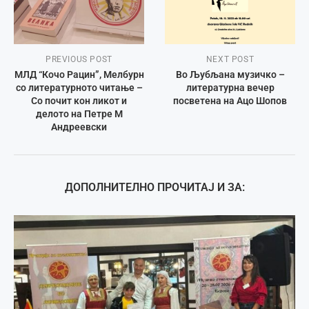
PREVIOUS POST
NEXT POST
МЛД “Кочо Рацин”, Мелбурн
Во Љубљана музичко –
со литературното читање –
литературна вечер
Со почит кон ликот и
посветена на Ацо Шопов
делото на Петре М
Андреевски
ДОПОЛНИТЕЛНО ПРОЧИТАЈ И ЗА: