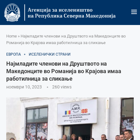
Home
»
Најмладите членови на Друштвото на Македонците во
Романија во Крајова имаа работилница за сликање
ЕВРОПА
ИСЕЛЕНИЧКИ СТРАНИ
Најмладите членови на Друштвото на
Македонците во Романија во Крајова имаа
работилница за сликање
ноември 10, 2023
260
views