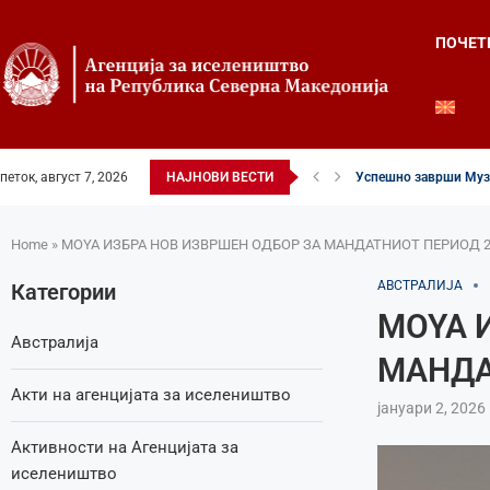
ПОЧЕТ
Успешно заврши Музи
петок, август 7, 2026
НАЈНОВИ ВЕСТИ
Четвртиот ден од Лет
Илинденски свеченост
52-ри црковно-народе
Илинден во фокусот н
Младите генерации г
Свечено и молитвен
Свечено одбележан И
Свечено одбележан И
Home
»
MOYA ИЗБРА НОВ ИЗВРШЕН ОДБОР ЗА МАНДАТНИОТ ПЕРИОД 2
АВСТРАЛИЈА
Категории
MOYA 
Австралија
МАНДА
Акти на агенцијата за иселеништво
јануари 2, 2026
Активности на Агенцијата за
иселеништво