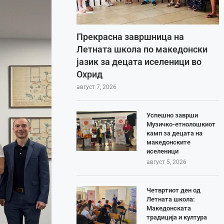
Прекрасна завршница на
Летната школа по македонски
јазик за децата иселеници во
Охрид
август 7, 2026
Успешно заврши
Музичко-етнолошкиот
камп за децата на
македонските
иселеници
август 5, 2026
Четвртиот ден од
Летната школа:
Македонската
традиција и култура