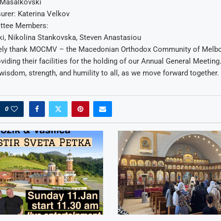
n Masalkovski
urer: Katerina Velkov
ttee Members:
i, Nikolina Stankovska, Steven Anastasiou
rely thank MOCMV – the Macedonian Orthodox Community of Melb
oviding their facilities for the holding of our Annual General Meeting
isdom, strength, and humility to all, as we move forward together.
0