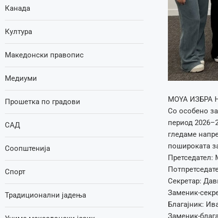
Канада
Култура
Македонски правопис
Медиуми
MOYA ИЗБРА 
Прошетка по градови
Со особено з
период 2026–2
САД
гледаме напре
пошироката за
Соопштенија
Претседател:
Потпретседате
Спорт
Секретар: Да
Заменик-секре
Традиционални јадења
Благајник: И
Заменик-блага