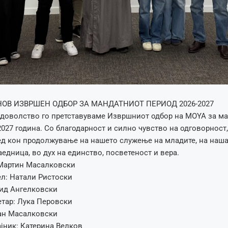
НОВ ИЗВРШЕН ОДБОР ЗА МАНДАТНИОТ ПЕРИОД 2026-2027
адоволство го претставуваме Извршниот одбор на MOYA за м
027 година. Со благодарност и силно чувство на одговорност,
д кон продолжување на нашето служење на младите, на наша
едница, во дух на единство, посветеност и вера.
 Мартин Масалковски
л: Натали Ристоски
вид Ангелковски
тар: Лука Перовски
ван Масалковски
јник: Катерина Велков