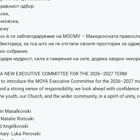
равниот одбор:
ски,
нковска,
асиу
ено ѝ се заблагодаруваме на MOCMV – Македонската правосл
Викторија, за тоа што ни ги отстапи своите простории за одр
но собрание.
одари мудрост, сила и смирение на сите, додека заедно чекор
A NEW EXECUTIVE COMMITTEE FOR THE 2026–2027 TERM
 to introduce the MOYA Executive Committee for the 2026–2027 ma
and a strong sense of responsibility, we look ahead with confidence
the youth, our Church, and the wider community, in a spirit of unity,
tin Masalkovski
 Natalie Ristoski
id Angelkovski
tary: Luka Perovski