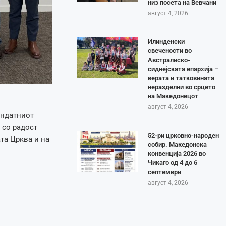
низ посета на Вевчани
август 4, 2026
Илинденски
свечености во
Австралиско-
сиднејската епархија –
верата и татковината
неразделни во срцето
на Македонецот
август 4, 2026
андатниот
 со радост
52-ри црковно-народен
та Црква и на
собир. Македонска
конвенција 2026 во
Чикаго од 4 до 6
септември
август 4, 2026