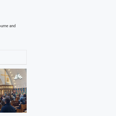
ourne and
.