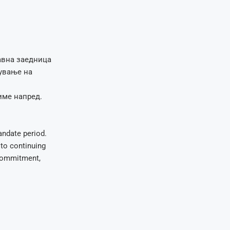
авна заедница
жување на
име напред.
ndate period.
 to continuing
 commitment,