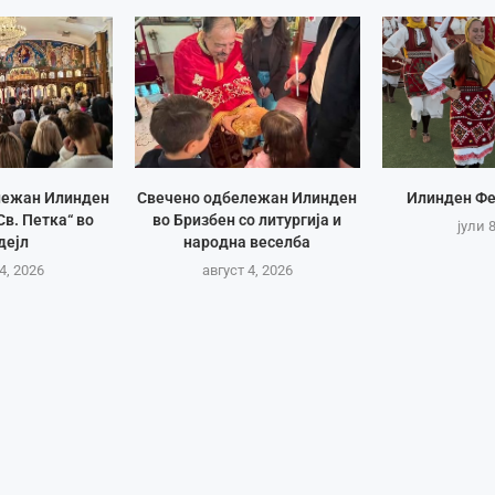
лежан Илинден
Свечено одбележан Илинден
Илинден Фе
Св. Петка“ во
во Бризбен со литургија и
јули 
дејл
народна веселба
4, 2026
август 4, 2026