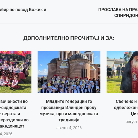
обир по повод Божиќ и
ПРОСЛАВА НА ПР
СПИРИДОН
ДОПОЛНИТЕЛНО ПРОЧИТАЈ И ЗА:
вечености во
Младите генерации го
Свечено и
-сиднејската
прославија Илинден преку
одбележан
– верата и
музика, оро и македонската
Џи
неразделни во
традиција
август
Македонецот
август 4, 2026
4, 2026