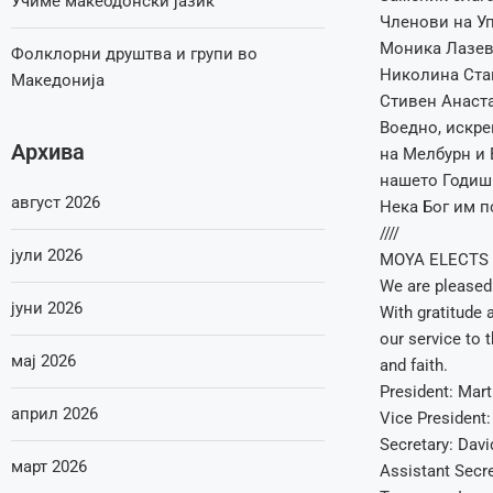
Учиме макеодонски јазик
Членови на Уп
Моника Лазев
Фолклорни друштва и групи во
Николина Ста
Македонија
Стивен Анаст
Воедно, искр
Архива
на Мелбурн и 
нашето Годиш
август 2026
Нека Бог им п
////
јули 2026
MOYA ELECTS 
We are pleased
јуни 2026
With gratitude 
our service to 
мај 2026
and faith.
President: Mar
април 2026
Vice President:
Secretary: Dav
март 2026
Assistant Secre