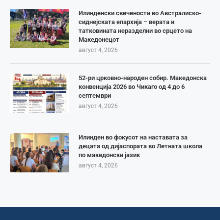
Илинденски свечености во Австралиско-
сиднејската епархија – верата и
татковината неразделни во срцето на
Македонецот
август 4, 2026
52-ри црковно-народен собир. Македонска
конвенција 2026 во Чикаго од 4 до 6
септември
август 4, 2026
Илинден во фокусот на наставата за
децата од дијаспората во Летната школа
по македонски јазик
август 4, 2026