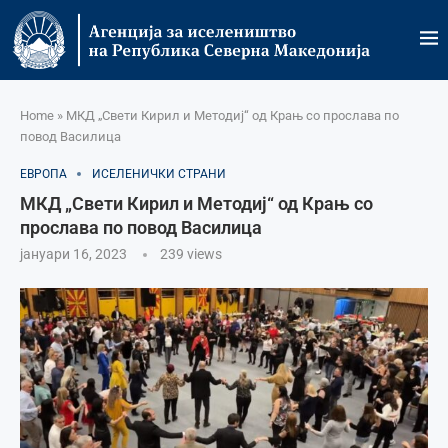
Home
»
МКД „Свети Кирил и Методиј“ од Крањ со прослава по
повод Василица
ЕВРОПА
ИСЕЛЕНИЧКИ СТРАНИ
МКД „Свети Кирил и Методиј“ од Крањ со
прослава по повод Василица
јануари 16, 2023
239
views