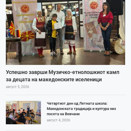
Успешно заврши Музичко-етнолошкиот камп
за децата на македонските иселеници
август 5, 2026
Четвртиот ден од Летната школа:
Македонската традиција и култура низ
посета на Вевчани
август 4, 2026