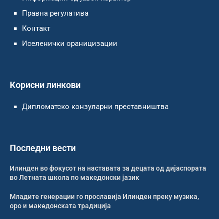
Правна регулатива
Контакт
Иселенички ораницизации
Корисни линкови
Дипломатско конзуларни преставништва
Последни вести
Илинден во фокусот на наставата за децата од дијаспората
во Летната школа по македонски јазик
Младите генерации го прославија Илинден преку музика,
оро и македонската традиција