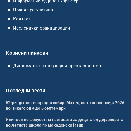
Информации од јавен карактер
Правна регулатива
Контакт
Иселенички ораницизации
Корисни линкови
Дипломатско конзуларни преставништва
Последни вести
52-ри црковно-народен собир. Македонска конвенција 2026
во Чикаго од 4 до 6 септември
Илинден во фокусот на наставата за децата од дијаспората
во Летната школа по македонски јазик