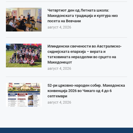
Четвртиот ден од Летната школа:
Македонската традиција и култура низ
посета на Вевчани
август 4, 2026
Илинденски свечености во Австралиско-
сиднејската епархија – верата и
татковината неразделни во срцето на
Македонецот
август 4, 2026
52-ри црковно-народен собир. Македонска
конвенција 2026 во Чикаго од 4 до 6
септември
август 4, 2026