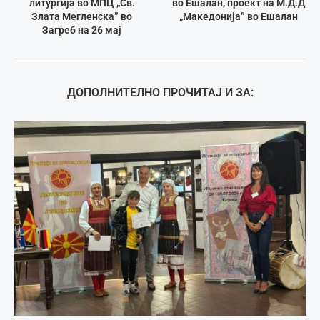
литургија во МПЦ „Св.
во Ешалан, проект на М.Д.Д
Злата Мегленска” во
„Македонија” во Ешалан
Загреб на 26 мај
ДОПОЛНИТЕЛНО ПРОЧИТАЈ И ЗА: